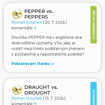
PEPPER vs.
PRE-INTERMEDIATE
PEPPERS
Roman Svozílek
| 20. 7. 2026 |
komentáře:
4
Slovíčko PEPPER má v angličtině dva
dosti odlišné významy. Víte, jaký je
rozdíl mezi tímto podstatným jménem
v počitatelné a nepočitatelné podobě?
Pokračování článku »
DRAUGHT vs.
INTERMEDIATE
DROUGHT
Roman Svozílek
| 13. 7. 2026 |
komentáře:
9