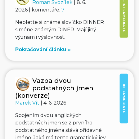
PRE-INTERMEDIATE
Roman Svozílek
| 8. 6.
2026 | komentáře:
7
Nepleťte si známé slovíčko DINNER
s méně známým DINER. Mají jiný
význam i výslovnost.
Pokračování článku »
Vazba dvou
INTERMEDIATE
podstatných jmen
(konverze)
Marek Vít
| 4. 6. 2026
Spojením dvou anglických
podstatných jmen se z prvního
podstatného jména stává přídavné
jméno. Jaká má tento gramatický jev