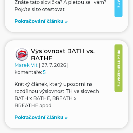
Znáte tato slovíčka? A pletou se i vám?
Pojďte si to otestovat.
Pokračování článku »
Výslovnost BATH vs.
PRE-INTERMEDIATE
BATHE
Marek Vít
| 27. 7. 2026 |
komentáře:
5
Krátký článek, který upozorní na
rozdílnou výslovnost TH ve slovech
BATH x BATHE, BREATH x
BREATHE apod.
Pokračování článku »