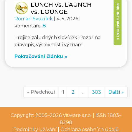
LUNCH vs. LAUNCH
PRE-INTERMEDIATE
vs. LOUNGE
Roman Svozílek
| 4. 5. 2026 |
komentáře:
8
Trojice záludných slovíček. Pozor na
pravopis, výslovnost i význam.
Pokračování článku »
« Předchozí
1
2
...
303
Další »
Copyright 2005–2026
Vitware s.r.o.
| ISSN 1803–
8298
Podmínky užívání
|
Ochrana osobních údajů