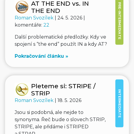
AT THE END vs. IN
PRE-INTERMEDIATE
THE END
Roman Svozílek
| 24. 5. 2026 |
komentáře:
22
Další problematické předložky. Kdy ve
spojení s “the end” použít IN a kdy AT?
Pokračování článku »
Pleteme si: STRIPE /
INTERMEDIATE
STRIP
Roman Svozílek
| 18. 5. 2026
Jsou si podobná, ale nejde to
synonyma. Řeč bude o slovech STRIP,
STRIPE, ale přidáme i STRIPED
a STRAP.