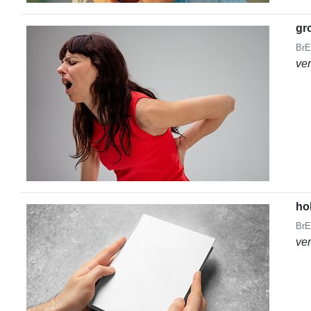
gr
BrE
ve
ho
BrE
ve