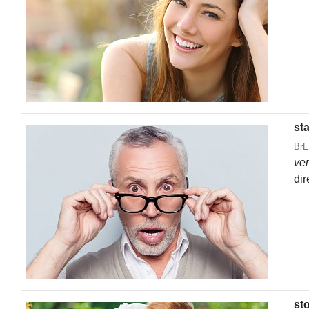
st
BrE
ve
dir
st