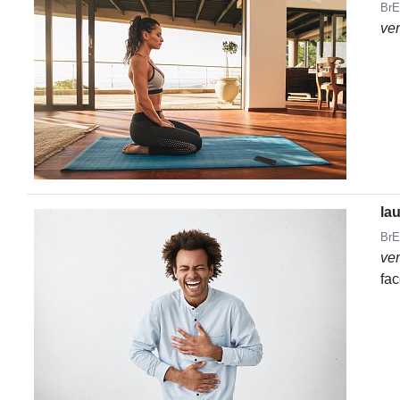
BrE
ve
la
BrE
ve
fa