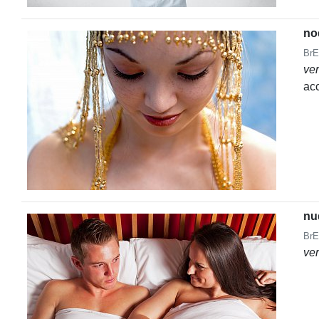
no
BrE
ve
ac
nu
BrE
ve