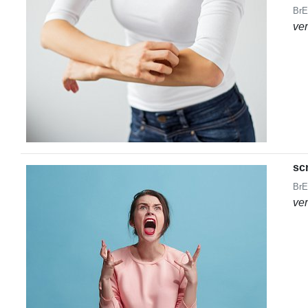
BrE
ve
sc
BrE
ve