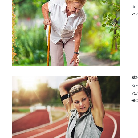
BrE
ve
st
BrE
ve
etc