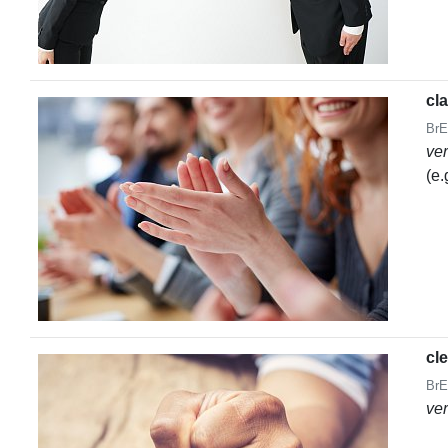
cl
BrE
ve
(e.
cl
BrE
ve