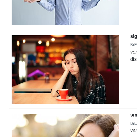
si
BrE
ve
di
sm
BrE
ve