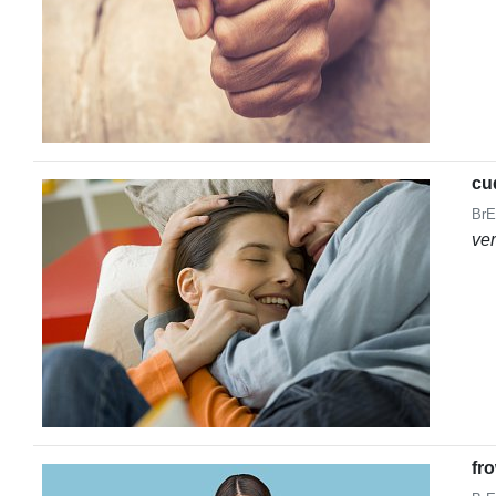
cu
BrE
ve
fr