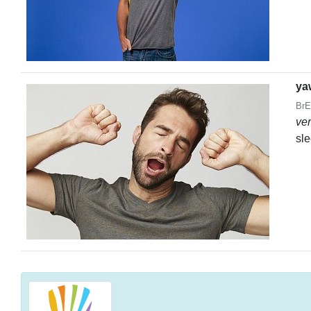
ya
BrE
ve
sl