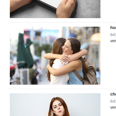
hu
BrE
ve
ch
BrE
ve