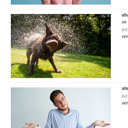
sh
se
BrE
ve
sh
BrE
ve