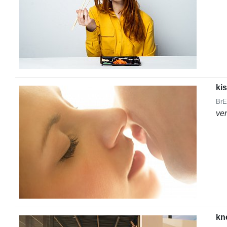
ki
BrE
ve
kn