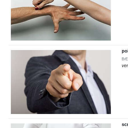
po
BrE
ve
sc