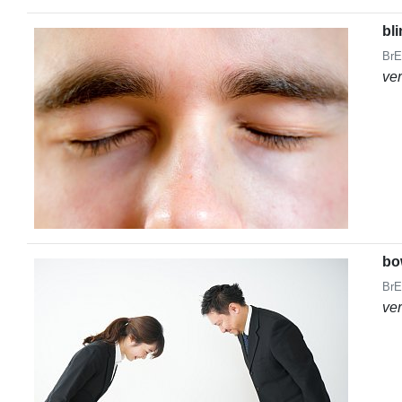
bl
BrE
ve
bo
BrE
ve