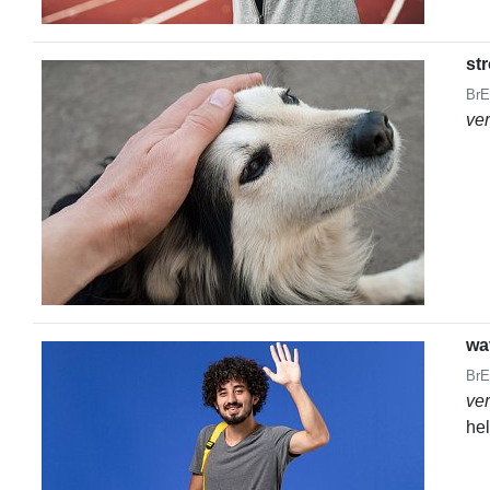
st
BrE
ve
wa
BrE
ve
he