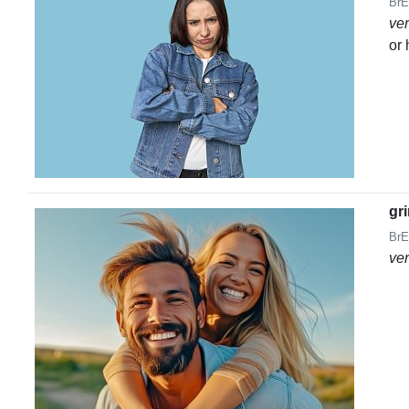
BrE
ve
or 
gr
BrE
ve