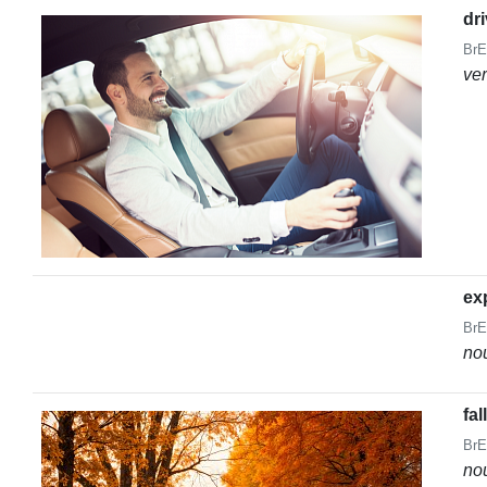
dr
BrE
ve
ex
BrE
no
fall
BrE
no