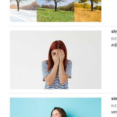
sh
BrE
ad
si
BrE
ve