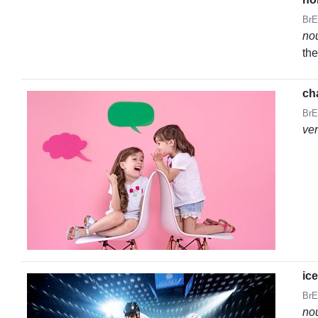
BrE
no
the
ch
BrE
ve
ic
BrE
no