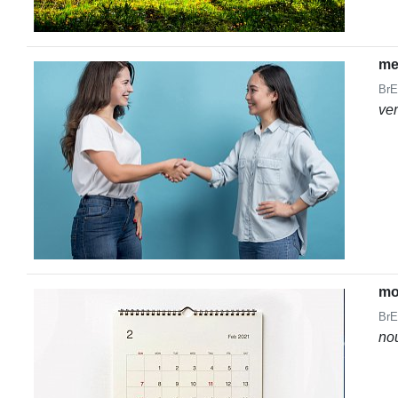
me
BrE
ve
mo
BrE
no