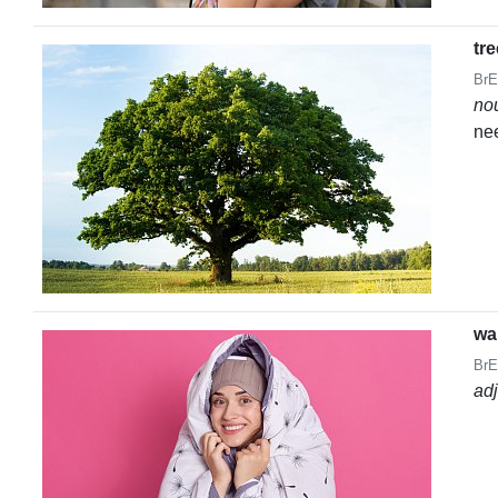
tre
BrE
no
nee
wa
BrE
ad