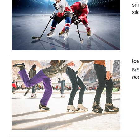
sma
sti
ic
BrE
no