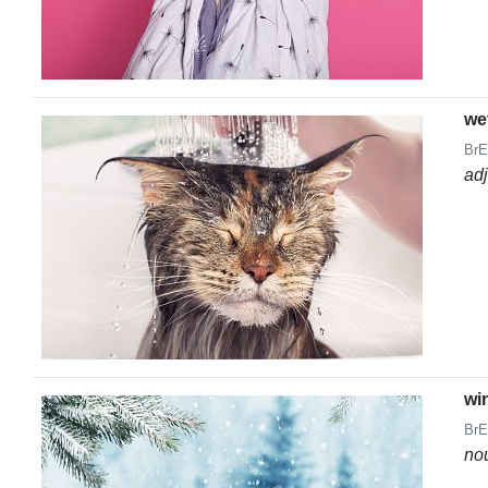
we
BrE
ad
wi
BrE
no