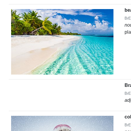
be
BrE
no
pla
Bra
BrE
ad
co
BrE