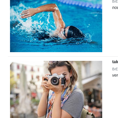
BrE
no
ta
BrE
ve