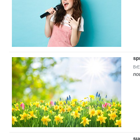
sp
BrE
no
su