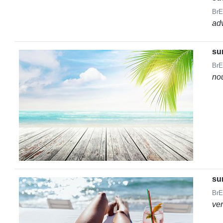
BrE
ad
su
BrE
no
su
BrE
ve