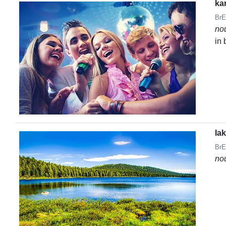
ka
BrE
no
in 
la
BrE
no