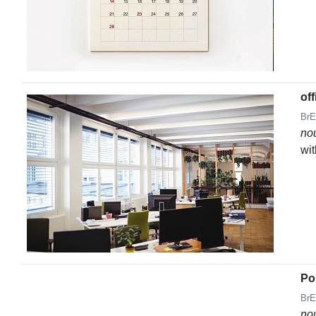
off
BrE
no
wi
Po
BrE
no