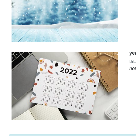
ye
BrE
no