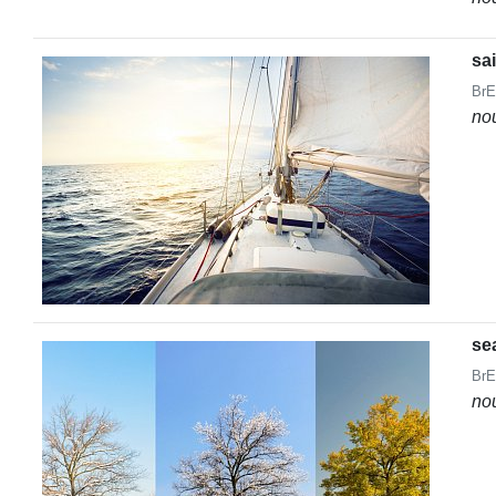
sai
BrE
no
se
BrE
no