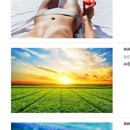
su
BrE
ad
sw