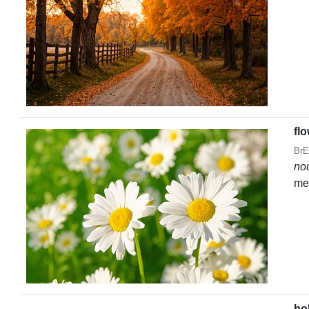
fl
BrE
no
me
ho