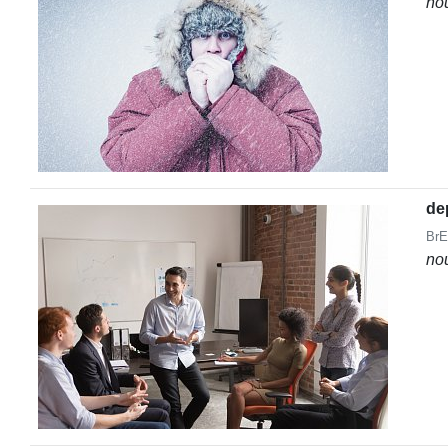
no
de
BrE
no