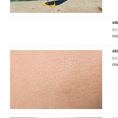
si
BrE
no
sk
BrE
no