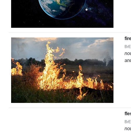
fir
BrE
no
an
fl
BrE
no