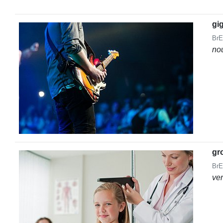
gi
BrE
no
gr
BrE
ve