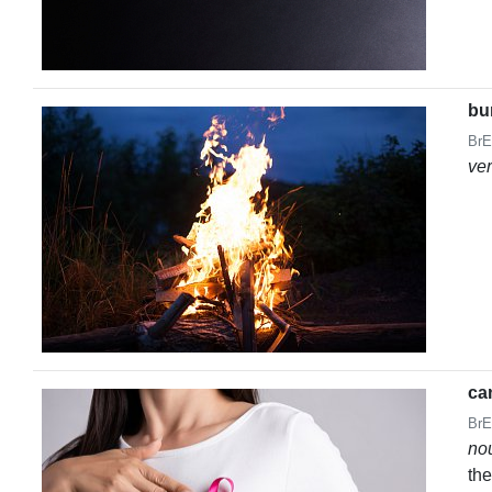
bu
BrE
ve
ca
BrE
no
the