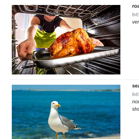
ro
BrE
ve
se
BrE
no
sho