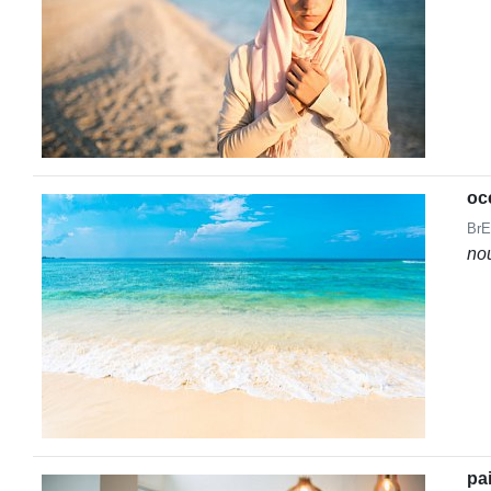
oc
BrE
no
pa