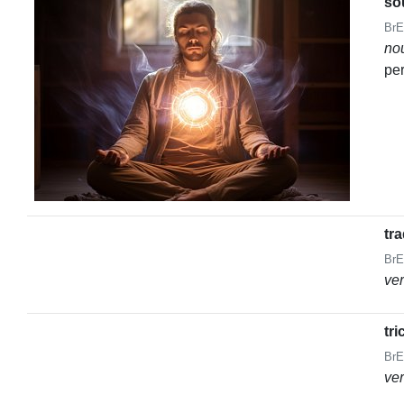
so
BrE
no
pe
tr
BrE
ve
tri
BrE
ve