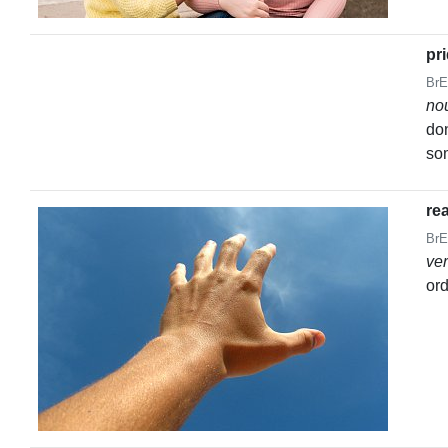
pr
BrE
no
don
so
re
BrE
ve
ord