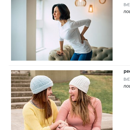
BrE
no
pe
BrE
no