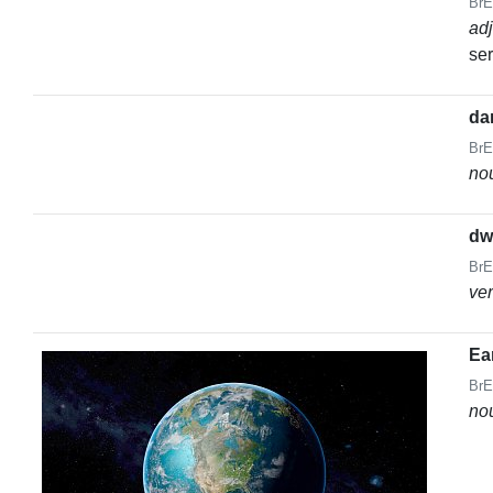
BrE
ad
ser
da
BrE
no
dw
BrE
ve
Ea
BrE
no