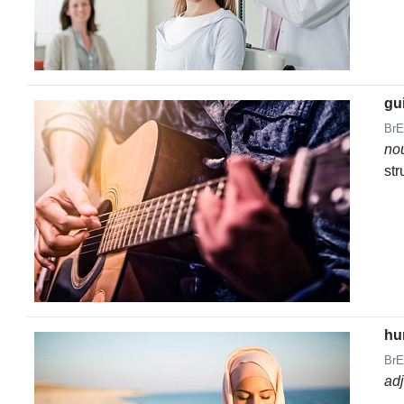
gui
BrE
no
str
hu
BrE
ad