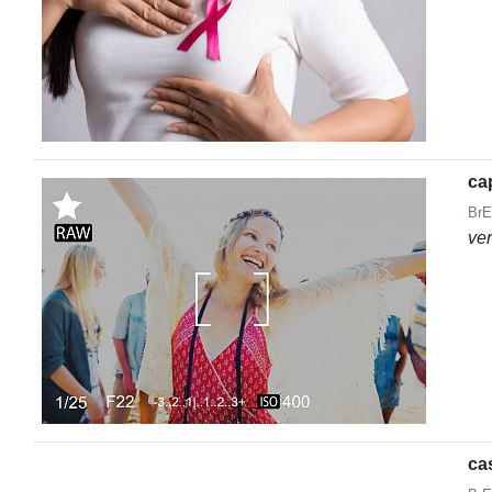
ca
BrE
ve
ca