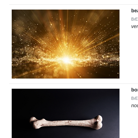
be
BrE
ve
bo
BrE
no