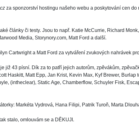
cz
za sponzorství hostingu našeho webu a poskytování cen do na
aké články či testy. Jsou to např. Katie McCurrie, Richard Mon
Marwood Media, Storynory.com, Matt Ford a další.
arilyn Cartwright a Matt Ford za vytváření zvukových nahrávek pr
je již 43 písní. Dík za to patří jejich autorům, zpěvákům, zpěva
Scott Haskitt, Matt Epp, Jan Krist, Kevin Max, Kyf Brewer, Burl
le, (intheclear), Static Age, Chamberflow, Schuyler Fisk, Escap
trátorky: Markéta Vydrová, Hana Filipi, Patrik Turoň, Marta Dlouhá 
tak stalo, omlouvám se a DĚKUJI.