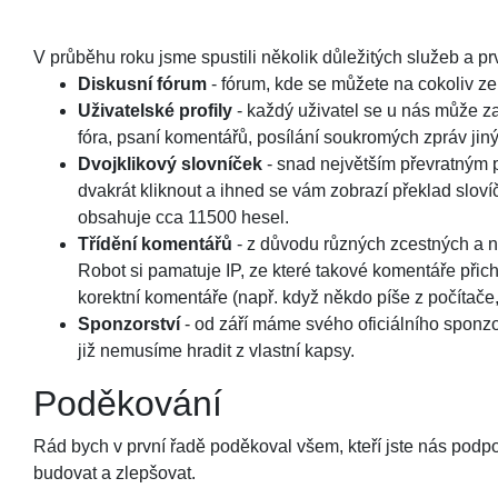
V průběhu roku jsme spustili několik důležitých služeb a pr
Diskusní fórum
- fórum, kde se můžete na cokoliv zep
Uživatelské profily
- každý uživatel se u nás může zar
fóra, psaní komentářů, posílání soukromých zpráv jin
Dvojklikový slovníček
- snad největším převratným pr
dvakrát kliknout a ihned se vám zobrazí překlad sloví
obsahuje cca 11500 hesel.
Třídění komentářů
- z důvodu různých zcestných a n
Robot si pamatuje IP, ze které takové komentáře přic
korektní komentáře (např. když někdo píše z počítače, 
Sponzorství
- od září máme svého oficiálního sponzo
již nemusíme hradit z vlastní kapsy.
Poděkování
Rád bych v první řadě poděkoval všem, kteří jste nás podpo
budovat a zlepšovat.