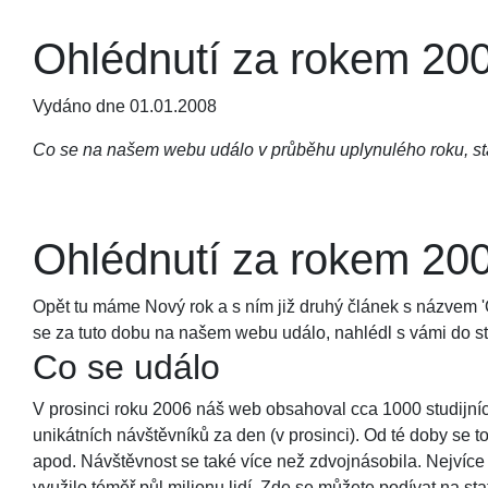
Ohlédnutí za rokem 20
Vydáno dne 01.01.2008
Co se na našem webu událo v průběhu uplynulého roku, st
Ohlédnutí za rokem 20
Opět tu máme Nový rok a s ním již druhý článek s názvem 'O
se za tuto dobu na našem webu událo, nahlédl s vámi do stat
Co se událo
V prosinci roku 2006 náš web obsahoval cca 1000 studijních
unikátních návštěvníků za den (v prosinci). Od té doby se t
apod. Návštěvnost se také více než zdvojnásobila. Nejvíce 
využilo téměř půl milionu lidí. Zde se můžete podívat na stat