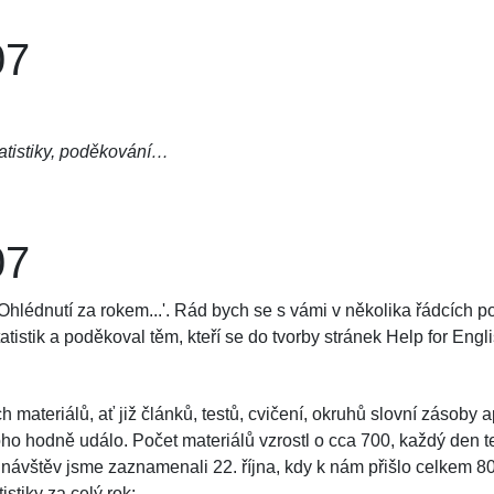
07
atistiky, poděkování…
07
hlédnutí za rokem...'. Rád bych se s vámi v několika řádcích pod
istik a poděkoval těm, kteří se do tvorby stránek Help for Englis
 materiálů, ať již článků, testů, cvičení, okruhů slovní zásoby
oho hodně událo. Počet materiálů vzrostl o cca 700, každý den t
návštěv jsme zaznamenali 22. října, kdy k nám přišlo celkem 80
istiky za celý rok: