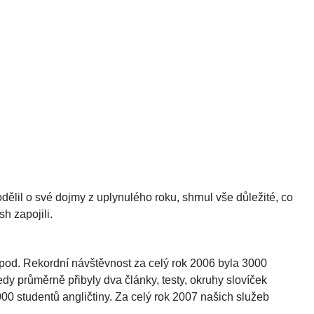
ělil o své dojmy z uplynulého roku, shrnul vše důležité, co
h zapojili.
 apod. Rekordní návštěvnost za celý rok 2006 byla 3000
edy průměrně přibyly dva články, testy, okruhy slovíček
00 studentů angličtiny. Za celý rok 2007 našich služeb