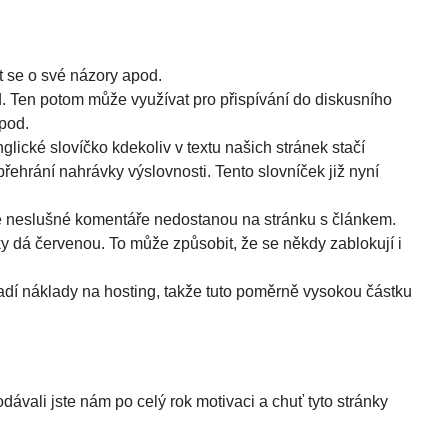
it se o své názory apod.
od. Ten potom může využívat pro přispívání do diskusního
apod.
glické slovíčko kdekoliv v textu našich stránek stačí
přehrání nahrávky výslovnosti. Tento slovníček již nyní
 se neslušné komentáře nedostanou na stránku s článkem.
y dá červenou. To může způsobit, že se někdy zablokují i
adí náklady na hosting, takže tuto poměrně vysokou částku
ávali jste nám po celý rok motivaci a chuť tyto stránky