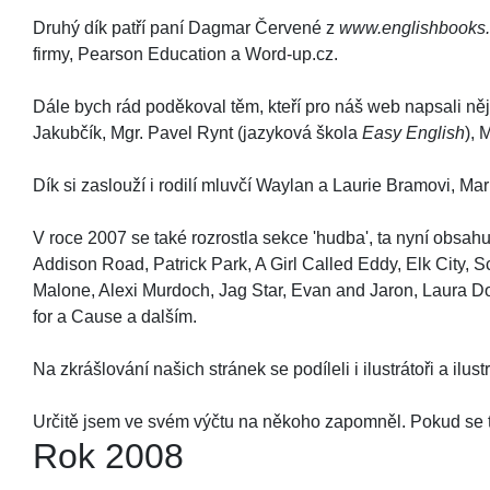
Druhý dík patří paní Dagmar Červené z
www.englishbooks.
firmy, Pearson Education a Word-up.cz.
Dále bych rád poděkoval těm, kteří pro náš web napsali něj
Jakubčík, Mgr. Pavel Rynt (jazyková škola
Easy English
), 
Dík si zaslouží i rodilí mluvčí Waylan a Laurie Bramovi, M
V roce 2007 se také rozrostla sekce 'hudba', ta nyní obsahu
Addison Road, Patrick Park, A Girl Called Eddy, Elk City, 
Malone, Alexi Murdoch, Jag Star, Evan and Jaron, Laura Doy
for a Cause a dalším.
Na zkrášlování našich stránek se podíleli i ilustrátoři a ilus
Určitě jsem ve svém výčtu na někoho zapomněl. Pokud se 
Rok 2008