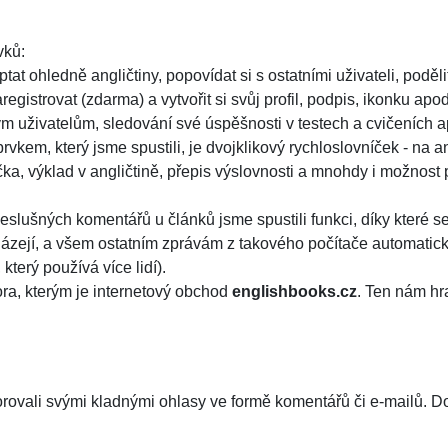
vků:
tat ohledně angličtiny, popovídat si s ostatními uživateli, poděl
egistrovat (zdarma) a vytvořit si svůj profil, podpis, ikonku ap
ým uživatelům, sledování své úspěšnosti v testech a cvičeních 
vkem, který jsme spustili, je dvojklikový rychloslovníček - na an
čka, výklad v angličtině, přepis výslovnosti a mnohdy i možnost 
eslušných komentářů u článků jsme spustili funkci, díky které
házejí, a všem ostatním zprávám z takového počítače automatick
který používá více lidí).
ra, kterým je internetový obchod
englishbooks.cz
. Ten nám hr
rovali svými kladnými ohlasy ve formě komentářů či e-mailů. Dod