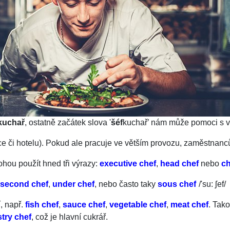
kuchař
, ostatně začátek slova '
šéf
kuchař’ nám může pomoci s v
ace či hotelu). Pokud ale pracuje ve větším provozu, zaměstna
ohou použít hned tři výrazy:
executive chef
,
head chef
nebo
ch
second chef
,
under chef
, nebo často taky
sous chef
/
'su: ʃef­
/
í, např.
fish chef
,
sauce chef
,
vegetable chef
,
meat chef
. Tak
try chef
, což je hlavní cukrář.