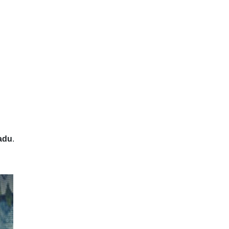
adu
.