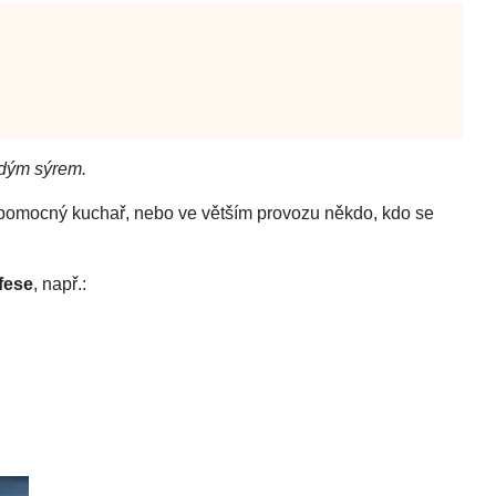
rdým sýrem.
či pomocný kuchař, nebo ve větším provozu někdo, kdo se
fese
, např.: