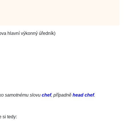
ova hlavní výkonný úředník)
ízko samotnému slovu
chef
, případně
head chef
.
 si tedy: