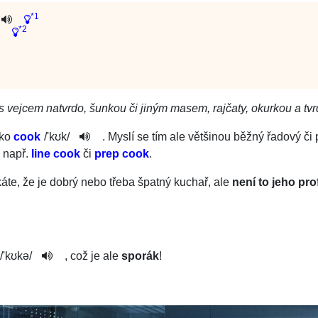
*1
*2
 s vejcem natvrdo, šunkou či jiným masem, rajčaty, okurkou a tv
čko
cook
/
'kʊk
/
. Myslí se tím ale většinou běžný řadový 
 např.
line cook
či
prep cook
.
áte, že je dobrý nebo třeba špatný kuchař, ale
není to jeho pro
/
'kʊkə
/
, což je ale
sporák
!