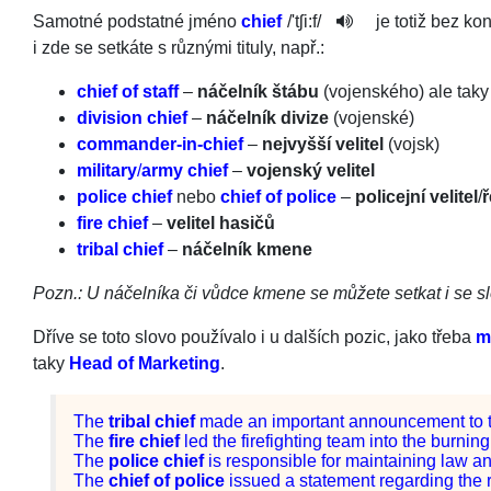
Samotné podstatné jméno
chief
/
'tʃi:f
/
je totiž bez k
i zde se setkáte s různými tituly, např.:
chief of staff
–
náčelník štábu
(vojenského) ale tak
division chief
–
náčelník divize
(vojenské)
commander-in-chief
–
nejvyšší velitel
(vojsk)
military
/
army chief
–
vojenský velitel
police chief
nebo
chief of police
–
policejní velitel
/
ř
fire chief
–
velitel hasičů
tribal chief
–
náčelník kmene
Pozn.: U náčelníka či vůdce kmene se můžete setkat i se 
Dříve se toto slovo používalo i u dalších pozic, jako třeba
m
taky
Head of Marketing
.
The
tribal
chief
made
an
important
announcement
to
The
fire chief
led
the
firefighting
team
into
the
burning
The
police
chief
is
responsible
for
maintaining
law
a
The
chief
of
police
issued
a
statement
regarding
the