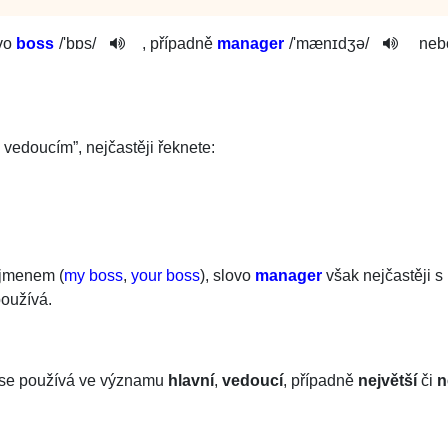
ovo
boss
/
'bɒs
/
, případně
manager
/
'mænɪdʒə­
/
neb
 vedoucím”, nejčastěji řeknete:
ájmenem (
my boss
,
your boss
), slovo
manager
však nejčastěji s
oužívá.
é se používá ve významu
hlavní
,
vedoucí
, případně
největší
či
n