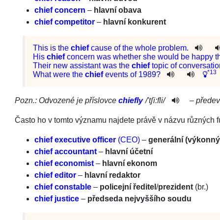
chief concern
–
hlavní obava
chief competitor
–
hlavní konkurent
This
is
the
chief
cause
of
the
whole
problem
.
His
chief
concern
was
whether
she
would
be
happy
t
Their
new
assistant
was
the
chief
topic
of
conversatio
*13
What
were
the
chief
events
of
1989?
Pozn.: Odvozené je příslovce
chiefly
/
'tʃi:fli­
/
– předev
Často ho v tomto významu najdete právě v názvu různých fun
chief executive officer
(CEO)
–
generální (výkonný)
chief accountant
–
hlavní účetní
chief economist
–
hlavní ekonom
chief editor
–
hlavní redaktor
chief constable
–
policejní ředitel
/
prezi­dent
(br.)
chief justice
–
předseda nejvyššího soudu