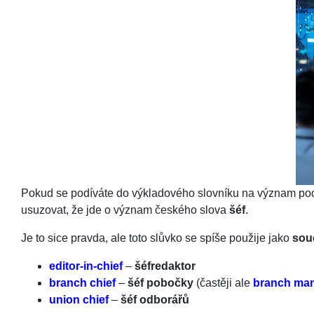
Pokud se podíváte do výkladového slovníku na význam p
usuzovat, že jde o význam českého slova
šéf
.
Je to sice pravda, ale toto slůvko se spíše použije jako
sou
editor-in-chief
–
šéfredaktor
branch chief
–
šéf pobočky
(častěji ale
branch ma
union chief
–
šéf odborářů