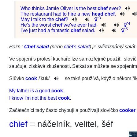
Who
thinks
Jamie Oliver
is
the
best
chef
ever
?
The
restaurant
had
to
hire
a
new
head
chef
.
*3
May
I
talk
to
the
chef
?
*4
He
's
the
worst
chef
we
've
ever
had
.
*5
I
've
just
had
a
fantastic
chef
salad
.
Pozn.:
Chef salad
(nebo
chef's salad
) je světoznámý salát
Ve spojení s profesí kuchaře lze samozřejmě použít i sloví
zaučuje, získává zkušenosti. Setkat se můžete se spojením
Slůvko
cook
/
'kʊk
/
se také používá, když o někom řík
My father is a good
cook
.
I know I'm not the best
cook
.
Začátečníci tady často chybují a používají slovíčko
cooker
chief
= náčelník, velitel, šéf