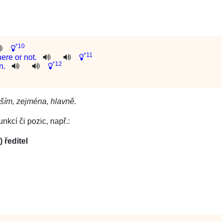
*10
*11
here
or
not
.
*12
n
.
ším, zejména, hlavně.
kcí či pozic, např.:
 ředitel