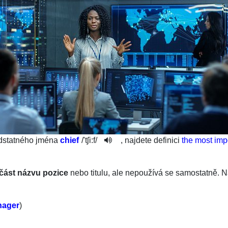
odstatného jména
chief
/
'tʃi:f
/
, najdete definici
the most imp
část názvu pozice
nebo titulu, ale nepoužívá se samostatně. N
nager
)