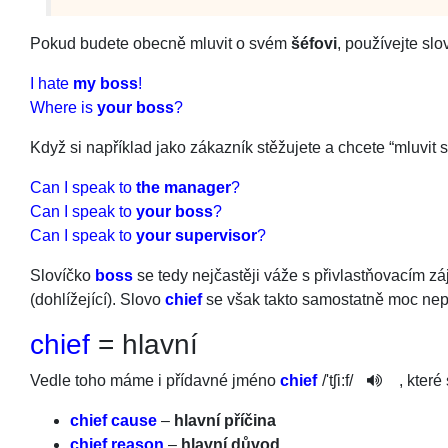
Pokud budete obecně mluvit o svém
šéfovi
, používejte sl
I hate
my boss
!
Where is
your boss
?
Když si například jako zákazník stěžujete a chcete “mluvit s
Can I speak to
the manager
?
Can I speak to
your boss
?
Can I speak to
your supervisor
?
Slovíčko
boss
se tedy nejčastěji váže s přivlastňovacím z
(dohlížející). Slovo
chief
se však takto samostatně moc nep
chief
= hlavní
Vedle toho máme i přídavné jméno
chief
/
'tʃi:f
/
, kter
chief cause
–
hlavní příčina
chief reason
–
hlavní důvod