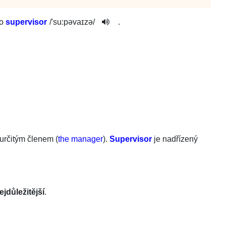
o
supervisor
/
'su:pəva­ɪzə
/
.
 určitým členem (
the manager
).
Supervisor
je nadřízený
ejdůležitější
.