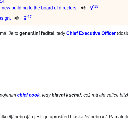
*14
*15
e
new
building
to
the
board
of
directors
.
*17
esign
.
má. Je to
generální ředitel
, tedy
Chief Executive Officer
(dosl
 spojením
chief cook
, tedy
hlavní kuchař
, což má ale velice bl
čátku
/
tʃ
/
nebo
/
ʃ
/
a jestli je uprostřed hláska
/
e
/
nebo
/
i:
/
. Pamatujte