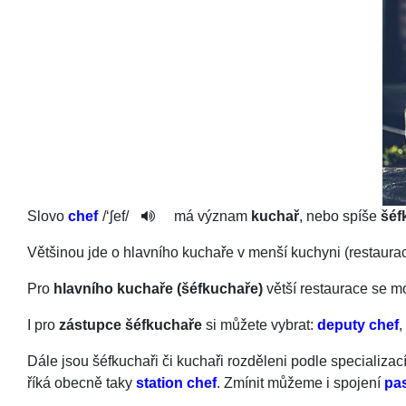
Slovo
chef
/
‘ʃef
/
má význam
kuchař
, nebo spíše
šéf
Většinou jde o hlavního kuchaře v menší kuchyni (restaur
Pro
hlavního kuchaře (šéfkuchaře)
větší restaurace se m
I pro
zástupce šéfkuchaře
si můžete vybrat:
deputy chef
,
Dále jsou šéfkuchaři či kuchaři rozděleni podle specializac
říká obecně taky
station chef
. Zmínit můžeme i spojení
pas