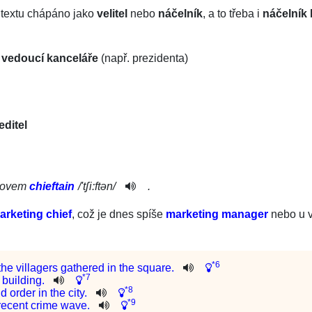
ontextu chápáno jako
velitel
nebo
náčelník
, a to třeba i
náčelník
y
vedoucí kanceláře
(např. prezidenta)
editel
slovem
chieftain
/
'tʃi:ftən­
/
.
arketing chief
, což je dnes spíše
marketing manager
nebo u v
*6
the
villagers
gathered
in
the
square
.
*7
building
.
*8
nd
order
in
the
city
.
*9
recent
crime
wave
.