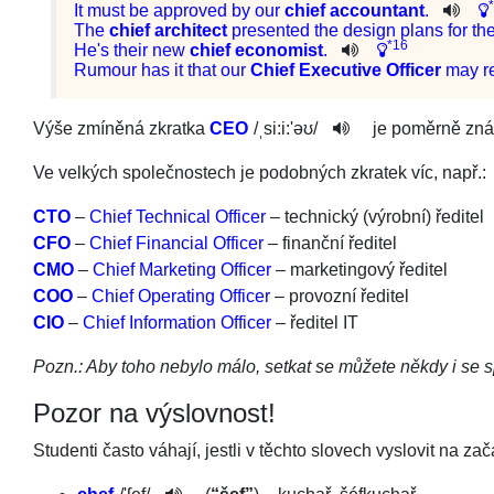
It
must
be
approved
by
our
chief
accountant
.
The
chief
architect
presented
the
design
plans
for
th
*16
He
's
their
new
chief
economist
.
Rumour
has
it
that
our
Chief
Executive
Officer
may
r
Výše zmíněná zkratka
CEO
/
ˌsi:i:'əʊ
/­
je poměrně zná
Ve velkých společnostech je podobných zkratek víc, např.:
CTO
–
Chief Technical Officer
– technický (výrobní) ředitel
CFO
–
Chief Financial Officer
– finanční ředitel
CMO
–
Chief Marketing Officer
– marketingový ředitel
COO
–
Chief Operating Officer
– provozní ředitel
CIO
–
Chief Information Officer
– ředitel IT
Pozn.: Aby toho nebylo málo, setkat se můžete někdy i se
Pozor na výslovnost!
Studenti často váhají, jestli v těchto slovech vyslovit na za