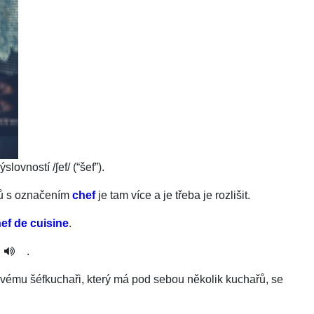
ýslovností
/
ʃef
/
(“šef”).
nců s označením
chef
je tam více a je třeba je rozlišit.
ef de cuisine
.
.
ovému šéfkuchaři, který má pod sebou několik kuchařů, se