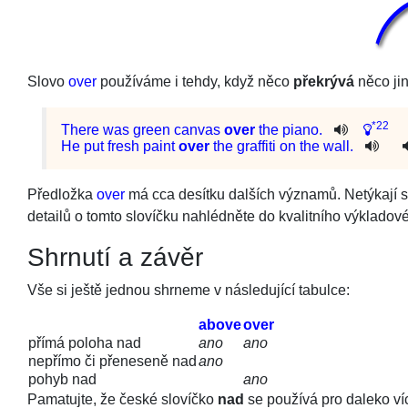
Slovo
over
používáme i tehdy, když něco
překrývá
něco ji
*22
There was green canvas
over
the piano.
He
put
fresh
paint
over
the
graffiti
on
the
wall
.
Předložka
over
má cca desítku dalších významů. Netýkají s
detailů o tomto slovíčku nahlédněte do kvalitního výkladov
Shrnutí a závěr
Vše si ještě jednou shrneme v následující tabulce:
above
over
přímá poloha nad
ano
ano
nepřímo či přeneseně nad
ano
pohyb nad
ano
Pamatujte, že české slovíčko
nad
se používá pro daleko ví