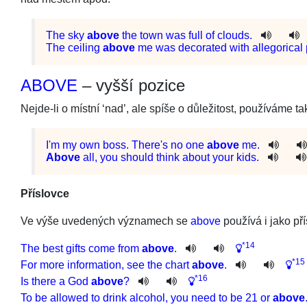
The
sky
above
the
town
was
full
of
clouds
.
The
ceiling
above
me
was
decorated
with
allegorical
ABOVE
– vyšší pozice
Nejde-li o místní ‘nad’, ale spíše o důležitost, používáme t
I
'm
my
own
boss
.
There
's
no
one
above
me
.
Above
all
,
you
should
think
about
your
kids
.
Příslovce
Ve výše uvedených významech se
above
používá i jako př
*14
The
best
gifts
come
from
above
.
*15
For
more
information
,
see
the
chart
above
.
*16
Is
there
a
God
above
?
To
be
allowed
to
drink
alcohol
,
you
need
to
be
21
or
above