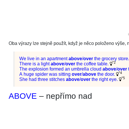
Oba výrazy lze stejně použít, když je něco položeno výše, n
We live in an apartment
above
/
over
the grocery store
*2
There is a light
above
/
over
the coffee table.
The explosion formed an umbrella cloud
above
/
over
*4
A huge spider was sitting
over
/
above
the door.
*5
She had three stitches
above
/
over
the right eye.
ABOVE
– nepřímo nad