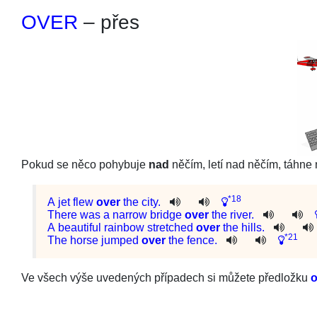
OVER
– přes
Pokud se něco pohybuje
nad
něčím, letí nad něčím, táhn
*18
A
jet
flew
over
the
city
.
There
was
a
narrow
bridge
over
the
river
.
A
beautiful
rainbow
stretched
over
the
hills
.
*21
The
horse
jumped
over
the
fence
.
Ve všech výše uvedených případech si můžete předložku
o