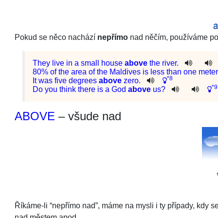
Pokud se něco nachází
nepřímo
nad něčím, používáme p
They
live
in
a
small
house
above
the
river
.
80%
of
the
area
of
the
Maldives
is
less
than
one
meter
*8
It
was
five
degrees
above
zero
.
*9
Do
you
think
there
is
a
God
above
us
?
ABOVE
– všude nad
Říkáme-li “nepřímo nad”, máme na mysli i ty případy, kdy s
nad městem apod.