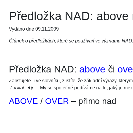
Předložka NAD: above 
Vydáno dne 09.11.2009
Článek o předložkách, které se používají ve významu NAD
Předložka NAD:
above
či
ove
Zalistujete-li ve slovníku, zjistíte, že základní výrazy, kter
/
'əʊvə
/
. My se společně podíváme na to, jaký je mezi
ABOVE
/
OVER
– přímo nad