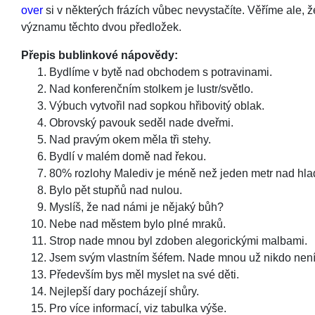
over
si v některých frázích vůbec nevystačíte. Věříme ale, 
významu těchto dvou předložek.
Přepis bublinkové nápovědy:
Bydlíme v bytě nad obchodem s potravinami.
Nad konferenčním stolkem je lustr/světlo.
Výbuch vytvořil nad sopkou hřibovitý oblak.
Obrovský pavouk seděl nade dveřmi.
Nad pravým okem měla tři stehy.
Bydlí v malém domě nad řekou.
80% rozlohy Malediv je méně než jeden metr nad hla
Bylo pět stupňů nad nulou.
Myslíš, že nad námi je nějaký bůh?
Nebe nad městem bylo plné mraků.
Strop nade mnou byl zdoben alegorickými malbami.
Jsem svým vlastním šéfem. Nade mnou už nikdo není
Především bys měl myslet na své děti.
Nejlepší dary pocházejí shůry.
Pro více informací, viz tabulka výše.