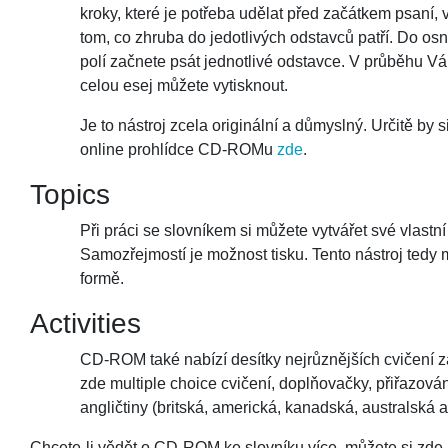
kroky, které je potřeba udělat před začátkem psaní,
tom, co zhruba do jedotlivých odstavců patří. Do 
polí začnete psát jednotlivé odstavce. V průběhu V
celou esej můžete vytisknout.
Je to nástroj zcela originální a důmyslný. Určitě by 
online prohlídce CD-ROMu
zde
.
Topics
Při práci se slovníkem si můžete vytvářet své vlast
Samozřejmostí je možnost tisku. Tento nástroj tedy 
formě.
Activities
CD-ROM také nabízí desítky nejrůznějších cvičení 
zde multiple choice cvičení, doplňovačky, přiřazován
angličtiny (britská, americká, kanadská, australská 
Chcete-li vědět o CD-ROM ke slovníku více, můžete si zde