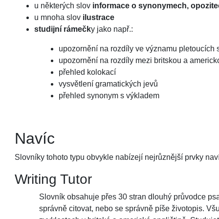
u některých slov
informace o synonymech, opozit
u mnoha slov
ilustrace
studijní rámečk
y jako např.:
upozornění na rozdíly ve významu pletoucích 
upozornění na rozdíly mezi britskou a americk
přehled kolokací
vysvětlení gramatických jevů
přehled synonym s výkladem
Navíc
Slovníky tohoto typu obvykle nabízejí nejrůznější prvky nav
Writing Tutor
Slovník obsahuje přes 30 stran dlouhý průvodce psan
správně citovat, nebo se správně píše životopis. Vš