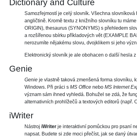
Dictionary and Culture
Samozřejmostí je celý slovník. Všechna slovníková 
angličtině. Kromě textu z knižního slovníku tu mám
ORIGIN), thesaurus (SYNONYMS) s přehledem slov
a rozšířenou sbírku příkladových vět (EXAMPLE BANK
nerozumíte nějakému slovu, dvojklikem si jeho výz
Elektronický slovník je ale obohacen o další hesla z o
Genie
Genie
je vlastně taková zmenšená forma slovníku, k
Windows. Při práci s
MS Office
nebo
MS Internet Ex
význam sám ihned vyhledá. Bohužel se zdá, že fung
alternativních prohlížečů a textových editorů (např. 
iWriter
Nástroj
iWriter
je interaktivní pomůckou pro psaní nej
napsat. Budete si zde moci přečíst, jak se daný útv