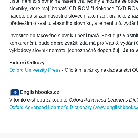
Jistě, není to slovník na našem trhu jediný a možná se bude
slovníky, které mají bohatší CD-ROM či dokonce DVD-ROM, s
najdete další zajímavosti o slovech jako např. grafické zná
především o kvalitu vlastního slovníku, a té není u 8. vydá
Investice do takového slovníku není malá. Pokud již vlastnít
konkurenční, bude dobré zvážit, zda má pro Vás 8. vydání
výkladový slovník nemáte, jednoznačně doporučuji.
Je to 
Externí Odkazy:
Oxford University Press
- Oficiální stránky nakladatelství O
Englishbooks.cz
V tomto e-shopu zakoupíte
Oxford Advanced Learner's Dict
Oxford Advanced Learner's Dictionary (www.englishbooks.