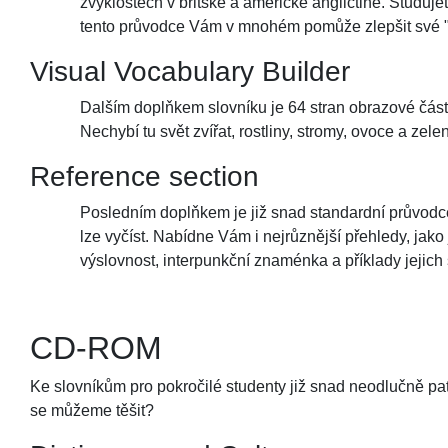
zvyklostech v britské a americké angličtině. Studuje
tento průvodce Vám v mnohém pomůže zlepšit své "wr
Visual Vocabulary Builder
Dalším doplňkem slovníku je 64 stran obrazové části
Nechybí tu svět zvířat, rostliny, stromy, ovoce a zel
Reference section
Posledním doplňkem je již snad standardní průvodce
lze vyčíst. Nabídne Vám i nejrůznější přehledy, jako
výslovnost, interpunkční znaménka a příklady jejich
CD-ROM
Ke slovníkům pro pokročilé studenty již snad neodlučně pa
se můžeme těšit?