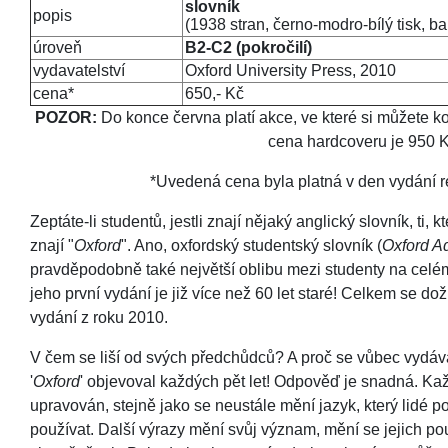
slovník
popis
(1938 stran, černo-modro-bílý tisk, b
úroveň
B2-C2 (pokročilí)
vydavatelství
Oxford University Press, 2010
cena*
650,- Kč
POZOR:
Do konce června platí akce, ve které si můžete k
cena hardcoveru je 950 K
*Uvedená cena byla platná v den vydání 
Zeptáte-li studentů, jestli znají nějaký anglický slovník, t
znají "
Oxford
". Ano, oxfordský studentský slovník (
Oxford A
pravděpodobně také největší oblibu mezi studenty na celém 
jeho první vydání je již více než 60 let staré! Celkem se do
vydání z roku 2010.
V čem se liší od svých předchůdců? A proč se vůbec vydáva
'
Oxford
' objevoval každých pět let! Odpověď je snadná. Ka
upravován, stejně jako se neustále mění jazyk, který lidé po
používat. Další výrazy mění svůj význam, mění se jejich pou