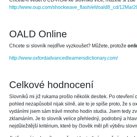
http://www.oup.com/shockwave_flash/elt/oald8_cd/12Mar
OALD Online
Chcete si slovník nejdříve vyzkoušet? Můžete, protože
onl
http://www.oxfordadvancedlearnersdictionary.com/
Celkové hodnocení
Slovníků mi již rukama prošlo několik desítek. Po otevřen
pohled nezapůsobil nijak silně, ale to je spíše proto, že s o
vydáními jsem sám trávil mnoho hodin studia. Jsem tedy zvy
zklamáním. Je to slovník velice přehledný, podrobný a hlav
nejdůležitější kritérium, které by člověk měl při výběru slovn