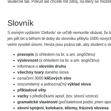
skutečně tak. Pokud ale chcete mít zdroj, na který se může
Slovník
S osmým vydáním '
Oxfordu
' se určitě nemusíte obávat, že
jen pět let a během té doby do slovníku přibylo 1000 novýc
velmi vysoké úrovni. Hesla jsou psána tak, aby student o slov
pravopis
(s ohledem na br. a am. angličtinu)
výslovnost
(s ohledem na br. a am. angličtinu)
informace o
slovním druhu
všechny tvary
daného slova
označení 3000
klíčových slov
srozumitelný a jednoznačný
výklad slova
příkladové věty
vazby
s předložkami apod. (tzv. slovní vzorce)
gramatické vlastnosti
(počitatelnost podst. jmen apo
slovní spojení, kolokace, idiomy, frázová slovesa