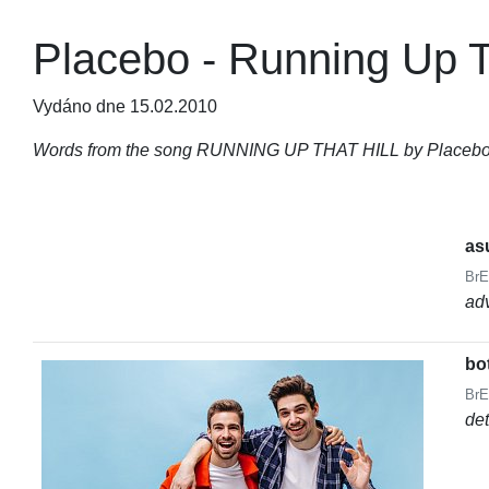
Placebo - Running Up Th
Vydáno dne 15.02.2010
Words from the song RUNNING UP THAT HILL by Placebo (
as
BrE
ad
bo
BrE
de