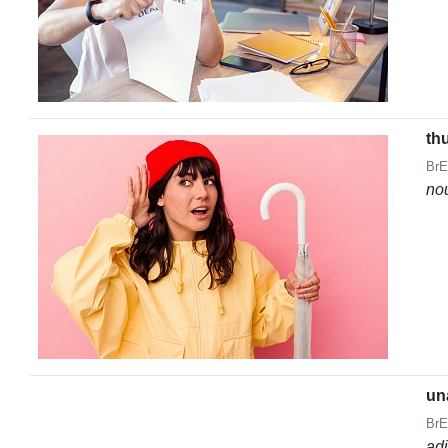
th
BrE
no
un
BrE
ad