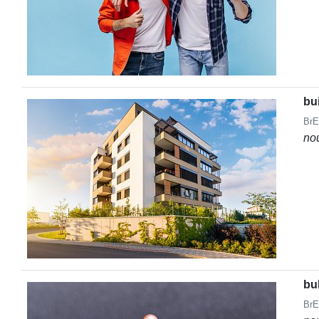
bu
BrE
no
bul
BrE