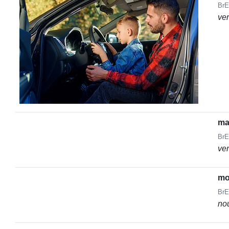
BrE
ve
ma
BrE
ve
mo
BrE
no