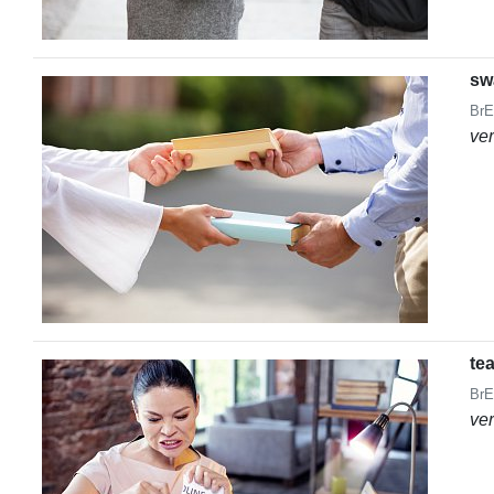
sw
BrE
ve
tea
BrE
ve