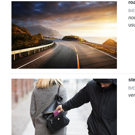
ro
BrE
no
usu
ste
BrE
ve