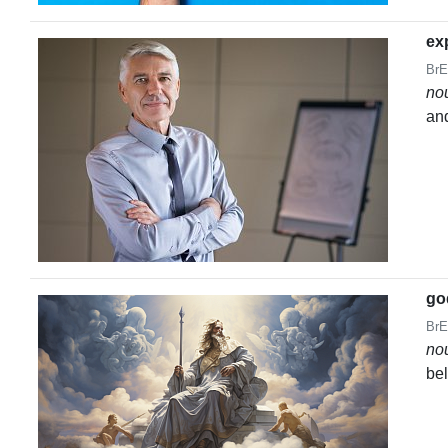
ex
BrE
no
and
go
BrE
no
bel