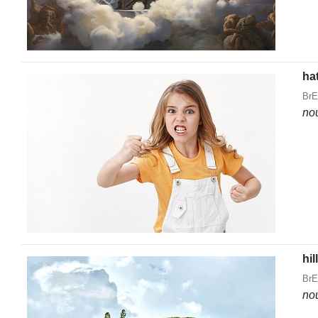
ha
BrE
no
hill
BrE
no