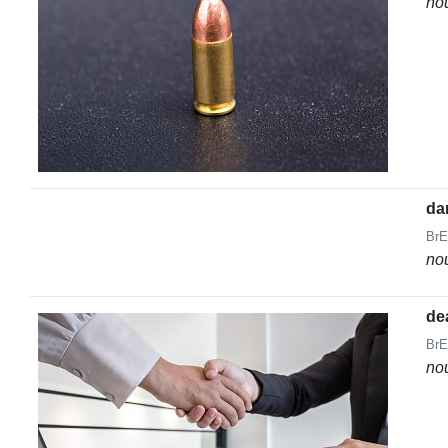
no
da
BrE
no
de
BrE
no