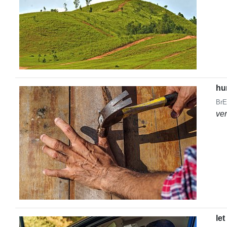
hu
BrE
ve
let