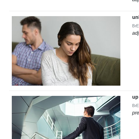
un
BrE
ad
up
BrE
pr