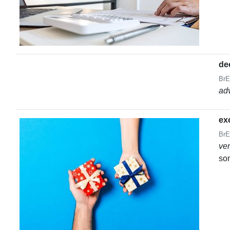
de
BrE
ad
ex
BrE
ve
so