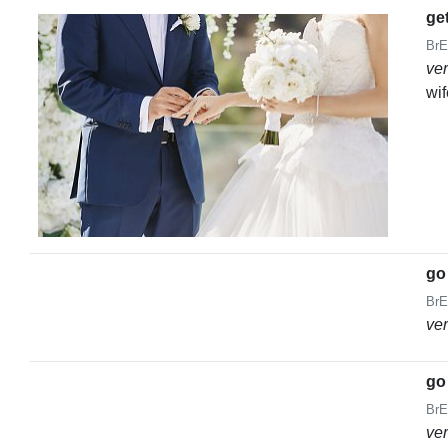
ge
BrE
ve
wif
go
BrE
ve
go
BrE
ve