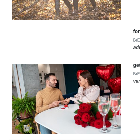
for
BrE
ad
ge
BrE
ve