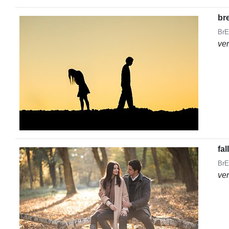
br
BrE
ve
fal
BrE
ve