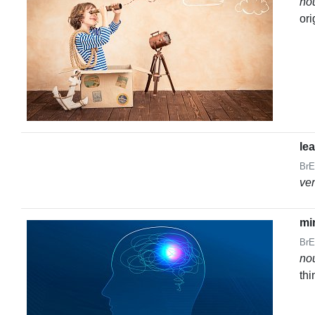
no
ori
le
BrE
ve
mi
BrE
no
thi