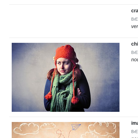
cr
BrE
ve
chi
BrE
no
im
BrE