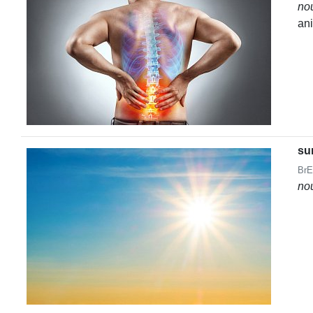
no
an
su
BrE
no