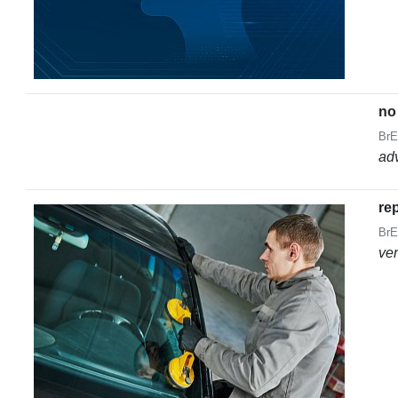
no
BrE
ad
re
BrE
ve