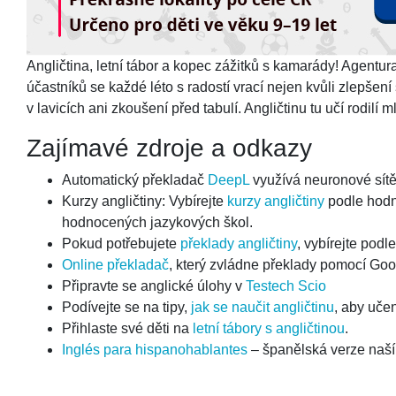
Angličtina, letní tábor a kopec zážitků s kamarády! Agentu
účastníků se každé léto s radostí vrací nejen kvůli zlepšení
v lavicích ani zkoušení před tabulí. Angličtinu tu učí rodilí m
Zajímavé zdroje a odkazy
Automatický překladač
DeepL
využívá neuronové sítě 
Kurzy angličtiny: Vybírejte
kurzy angličtiny
podle hodn
hodnocených jazykových škol.
Pokud potřebujete
překlady angličtiny
, vybírejte podl
Online překladač
, který zvládne překlady pomocí Goo
Připravte se anglické úlohy v
Testech Scio
Podívejte se na tipy,
jak se naučit angličtinu
, aby uče
Přihlaste své děti na
letní tábory s angličtinou
.
Inglés para hispanohablantes
– španělská verze naší 