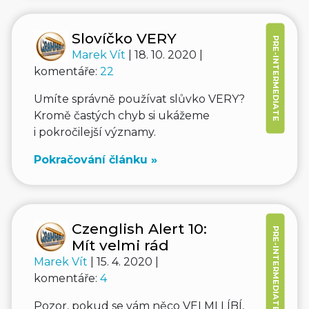
Slovíčko VERY
PRE-INTERMEDIATE
Marek Vít
| 18. 10. 2020 |
komentáře:
22
Umíte správně používat slůvko VERY?
Kromě častých chyb si ukážeme
i pokročilejší významy.
Pokračování článku »
Czenglish Alert 10:
PRE-INTERMEDIATE
Mít velmi rád
Marek Vít
| 15. 4. 2020 |
komentáře:
4
Pozor, pokud se vám něco VELMI LÍBÍ,