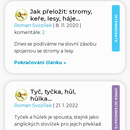
Jak přeložit: stromy,
INTERMEDIATE
keře, lesy, háje...
Roman Svozílek
| 8. 11. 2020 |
komentáře:
2
Dnes se podíváme na slovní zásobu
spojenou se stromy a lesy.
Pokračování článku »
UPPER-INTERMEDIATE
Tyč, tyčka, hůl,
hůlka...
Roman Svozílek
| 21. 1. 2022
Tyček a hůlek je spousta, stejně jako
anglických slovíček pro jejich překlad.