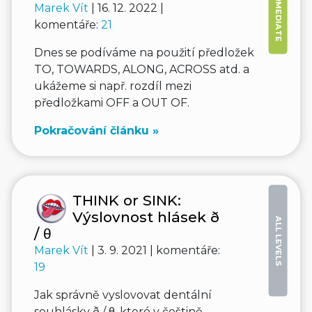
Marek Vít
| 16. 12. 2022 |
komentáře:
21
Dnes se podíváme na použití předložek
TO, TOWARDS, ALONG, ACROSS atd. a
ukážeme si např. rozdíl mezi
předložkami OFF a OUT OF.
Pokračování článku »
THINK or SINK:
Výslovnost hlásek ð
ALL LEVELS
/ θ
Marek Vít
| 3. 9. 2021 | komentáře:
19
Jak správně vyslovovat dentální
souhlásky ð / θ, které v češtině