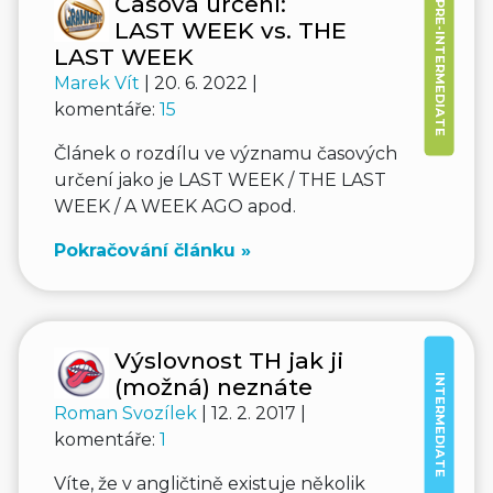
Časová určení:
PRE-INTERMEDIATE
LAST WEEK vs. THE
LAST WEEK
Marek Vít
| 20. 6. 2022 |
komentáře:
15
Článek o rozdílu ve významu časových
určení jako je LAST WEEK / THE LAST
WEEK / A WEEK AGO apod.
Pokračování článku »
Výslovnost TH jak ji
INTERMEDIATE
(možná) neznáte
Roman Svozílek
| 12. 2. 2017 |
komentáře:
1
Víte, že v angličtině existuje několik