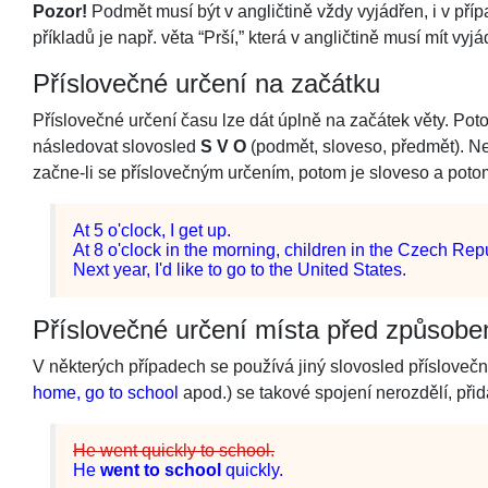
Pozor!
Podmět musí být v angličtině vždy vyjádřen, i v p
příkladů je např. věta “Prší,” která v angličtině musí mít v
Příslovečné určení na začátku
Příslovečné určení času lze dát úplně na začátek věty. Poto
následovat slovosled
S V O
(podmět, sloveso, předmět). Ne
začne-li se příslovečným určením, potom je sloveso a pot
At 5 o'clock, I get up.
At 8 o'clock in the morning, children in the Czech Rep
Next year, I'd like to go to the United States.
Příslovečné určení místa před způsob
V některých případech se používá jiný slovosled přísloveč
home, go to school
apod.) se takové spojení nerozdělí, při
He went quickly to school.
He
went to school
quickly.