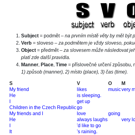
Subject
= podmět –
na prvním místě věty by měl být 
Verb
= sloveso –
za podmětem je vždy sloveso, pokud 
Object
= předmět –
za slovesem může následovat jeh
platí zde další pravidla.
Manner
,
Place
,
Time
= příslovečné určení způsobu, 
1) způsob (manner), 2) místo (place), 3) čas (time).
S
V
O
M
My friend
likes
music
very 
He
is sleeping.
I
get up
Children in the Czech Republic
go
My friends and I
love
going
He
always laughs
very l
I
'd like to go
It
's raining.