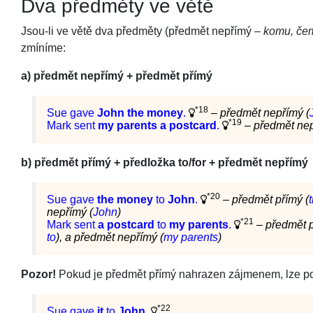
Dva předměty ve větě
Jsou-li ve větě dva předměty (předmět nepřímý –
komu, če
zmíníme:
a) předmět nepřímý + předmět přímý
*18
Sue gave
John
the money
.
–
předmět nepřímý (
*19
Mark sent
my parents a postcard
.
–
předmět nep
b) předmět přímý + předložka to/for + předmět nepřímý
*20
Sue gave
the money
to
John
.
–
předmět přímý (
nepřímý (
John
)
*21
Mark sent
a postcard
to
my parents
.
–
předmět p
to
), a předmět nepřímý (
my parents
)
Pozor!
Pokud je předmět přímý nahrazen zájmenem, lze po
*22
Sue gave
it
to
John
.