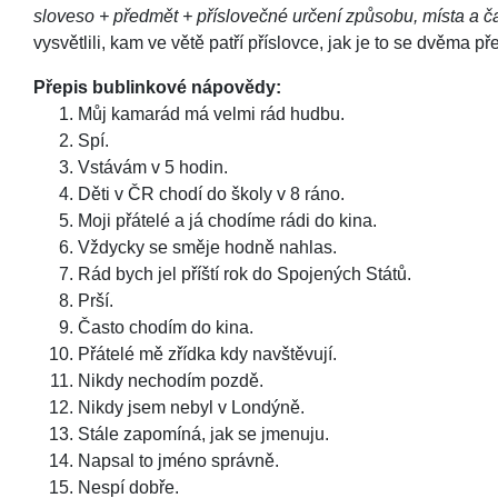
sloveso + předmět + příslovečné určení způsobu, místa a č
vysvětlili, kam ve větě patří příslovce, jak je to se dvěma 
Přepis bublinkové nápovědy:
Můj kamarád má velmi rád hudbu.
Spí.
Vstávám v 5 hodin.
Děti v ČR chodí do školy v 8 ráno.
Moji přátelé a já chodíme rádi do kina.
Vždycky se směje hodně nahlas.
Rád bych jel příští rok do Spojených Států.
Prší.
Často chodím do kina.
Přátelé mě zřídka kdy navštěvují.
Nikdy nechodím pozdě.
Nikdy jsem nebyl v Londýně.
Stále zapomíná, jak se jmenuju.
Napsal to jméno správně.
Nespí dobře.