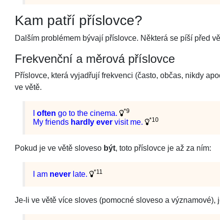
Kam patří příslovce?
Dalším problémem bývají příslovce. Některá se píší před vě
Frekvenční a měrová příslovce
Příslovce, která vyjadřují frekvenci (často, občas, nikdy a
ve větě.
*9
I
often
go to the cinema.
*10
My friends
hardly ever
visit me.
Pokud je ve větě sloveso
být
, toto příslovce je až za ním:
*11
I am
never
late.
Je-li ve větě více sloves (pomocné sloveso a významové),