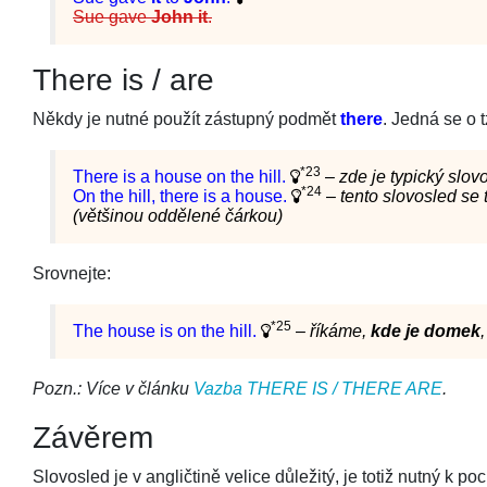
Sue gave
John
it
.
There is / are
Někdy je nutné použít zástupný podmět
there
. Jedná se o t
*23
There is a house on the hill.
–
zde je typický slov
*24
On the hill, there is a house.
–
tento slovosled se 
(většinou oddělené čárkou)
Srovnejte:
*25
The house is on the hill.
–
říkáme,
kde je domek
Pozn.: Více v článku
Vazba THERE IS / THERE ARE
.
Závěrem
Slovosled je v angličtině velice důležitý, je totiž nutný k