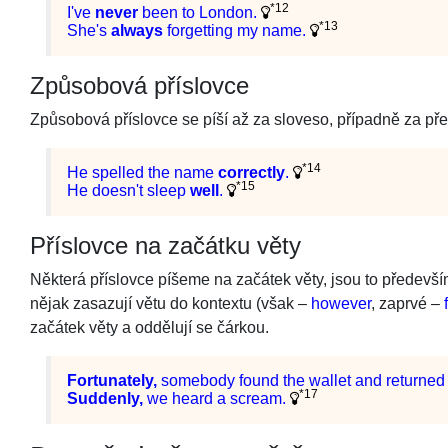
*12
I've
never
been to London.
*13
She's
always
forgetting my name.
Způsobová příslovce
Způsobová příslovce se píší až za sloveso, případně za př
*14
He spelled the name
correctly
.
*15
He doesn't sleep
well
.
Příslovce na začátku věty
Některá příslovce píšeme na začátek věty, jsou to především 
nějak zasazují větu do kontextu (však –
however
, zaprvé –
začátek věty a oddělují se čárkou.
Fortunately,
somebody found the wallet and returned i
*17
Suddenly,
we heard a scream.