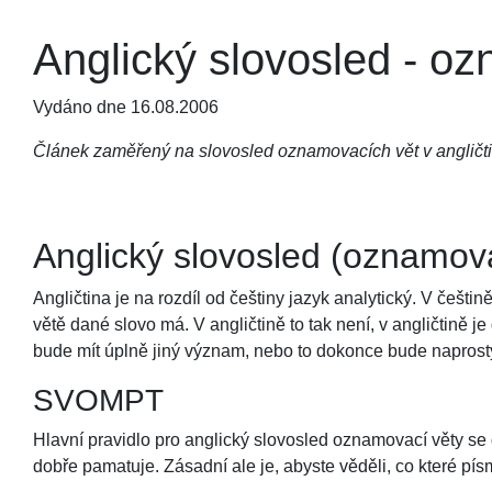
Anglický slovosled - o
Vydáno dne 16.08.2006
Článek zaměřený na slovosled oznamovacích vět v angličtin
Anglický slovosled (oznamova
Angličtina je na rozdíl od češtiny jazyk analytický. V češt
větě dané slovo má. V angličtině to tak není, v angličtině 
bude mít úplně jiný význam, nebo to dokonce bude naprost
SVOMPT
Hlavní pravidlo pro anglický slovosled oznamovací věty se d
dobře pamatuje. Zásadní ale je, abyste věděli, co které p