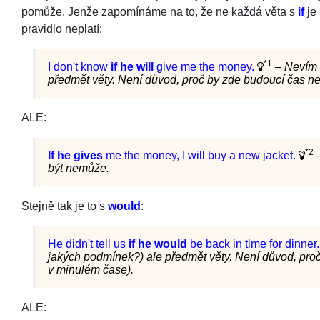
pomůže. Jenže zapomínáme na to, že ne každá věta s
if
je
pravidlo neplatí:
*1
I don't know
if he will
give me the money.
–
Nevím 
předmět věty. Není důvod, proč by zde budoucí čas ne
ALE:
*2
If he gives
me the money, I will buy a new jacket.
být nemůže.
Stejně tak je to s
would
:
He didn't tell us
if he would
be back in time for dinner.
jakých podmínek?) ale předmět věty. Není důvod, pro
v minulém čase).
ALE: