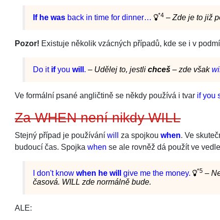
*4
If he was
back in time for dinner…
–
Zde je to ji
Pozor!
Existuje několik vzácných případů, kde se i v pod
Do it
if
you
will
.
–
Udělej to, jestli
chceš
– zde však
wi
Ve formální psané angličtině se někdy používá i tvar
if you
Za WHEN není nikdy WILL
Stejný případ je používání
will
za spojkou
when
. Ve skuteč
budoucí čas. Spojka
when
se ale rovněž dá použít ve vedl
*5
I don't know
when he will
give me the money.
–
Ne
časová. WILL zde normálně bude.
ALE: