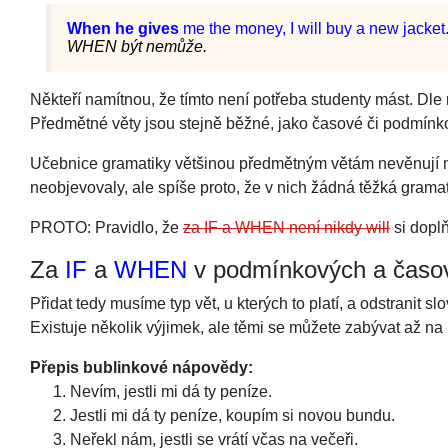
When he gives
me the money, I will buy a new jacket
WHEN být nemůže.
Někteří namítnou, že tímto není potřeba studenty mást. Dle
Předmětné věty jsou stejně běžné, jako časové či podmínk
Učebnice gramatiky většinou předmětným větám nevěnují moc
neobjevovaly, ale spíše proto, že v nich žádná těžká grama
PROTO: Pravidlo, že
za IF a WHEN není nikdy will
si doplň
Za
IF
a
WHEN
v podmínkových a časo
Přidat tedy musíme typ vět, u kterých to platí, a odstranit sl
Existuje několik výjimek, ale těmi se můžete zabývat až na 
Přepis bublinkové nápovědy:
Nevím, jestli mi dá ty peníze.
Jestli mi dá ty peníze, koupím si novou bundu.
Neřekl nám, jestli se vrátí včas na večeři.