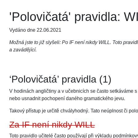
'Polovičatá' pravidla:
Vydáno dne 22.06.2021
Možná jste to již slyšeli: Po IF není nikdy WILL. Toto pravid
a zavádějící.
‘Polovičatá’ pravidla (1)
V hodinách angličtiny a v učebnicích se často setkáváme s 
nebo usnadnit pochopení daného gramatického jevu.
Takový přístup je určitě chvályhodný. Tato neúplnost či p
Za IF není nikdy WILL
Toto pravidlo učitelé často používají při výkladu podmínkový