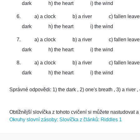
dark
h) the heart
i) the wind
a) a clock
b) a river
c) fallen leav
dark
h) the heart
i) the wind
a) a clock
b) a river
c) fallen leav
dark
h) the heart
i) the wind
a) a clock
b) a river
c) fallen leav
dark
h) the heart
i) the wind
Správné odpovědi: 1) the dark , 2) one's breath , 3) a river , 4)
Obtížnější slovíčka z tohoto cvičení si můžete nastudovat a 
Okruhy slovní zásoby: Slovíčka z článků: Riddles 1