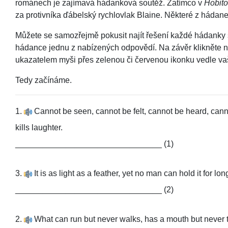
románech je zajímavá hádanková soutěž. Zatímco v
Hobito
za protivníka ďábelský rychlovlak Blaine. Některé z hádanek,
Můžete se samozřejmě pokusit najít řešení každé hádanky s
hádance jednu z nabízených odpovědí. Na závěr klikněte na
ukazatelem myši přes zelenou či červenou ikonku vedle va
Tedy začínáme.
1.
Cannot be seen, cannot be felt, cannot be heard, cannot
kills laughter.
________________________________ (1)
3.
It is as light as a feather, yet no man can hold it for lon
________________________________ (2)
2.
What can run but never walks, has a mouth but never 