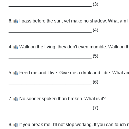
________________________________ (3)
6.
I pass before the sun, yet make no shadow. What am I
________________________________ (4)
4.
Walk on the living, they don't even mumble. Walk on t
________________________________ (5)
5.
Feed me and I live. Give me a drink and I die. What a
________________________________ (6)
7.
No sooner spoken than broken. What is it?
________________________________ (7)
8.
If you break me, I'll not stop working. If you can touch