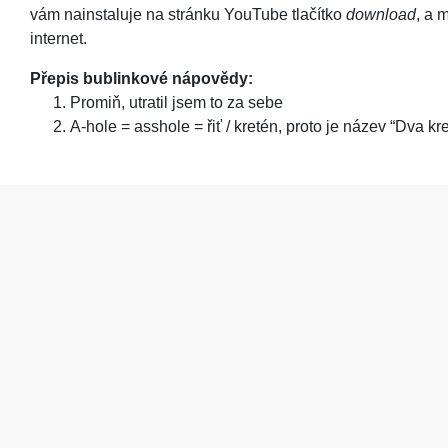
vám nainstaluje na stránku YouTube tlačítko
download
, a 
internet.
Přepis bublinkové nápovědy:
Promiň, utratil jsem to za sebe
A-hole = asshole = řiť / kretén, proto je název “Dva k