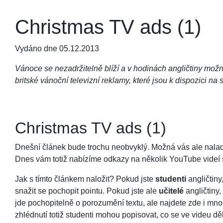
Christmas TV ads (1)
Vydáno dne 05.12.2013
Vánoce se nezadržitelně blíží a v hodinách angličtiny mož
britské vánoční televizní reklamy, které jsou k dispozici na
Christmas TV ads (1)
Dnešní článek bude trochu neobvyklý. Možná vás ale naladí n
Dnes vám totiž nabízíme odkazy na několik YouTube videí 
Jak s tímto článkem naložit? Pokud jste
studenti
angličtiny
snažit se pochopit pointu. Pokud jste ale
učitelé
angličtiny,
jde pochopitelně o porozumění textu, ale najdete zde i mnoh
zhlédnutí totiž studenti mohou popisovat, co se ve videu dě