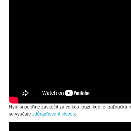
Nyní si pojďme zaskočit za velkou louži, kde je kraťoučká
se vyučuje
zdůrazňování sloves
: