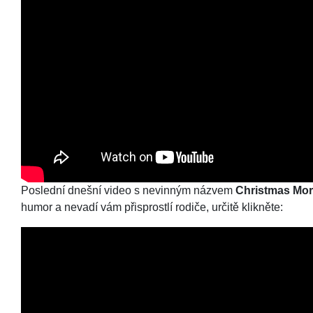
Poslední dnešní video s nevinným názvem
Christmas Mor
humor a nevadí vám přisprostlí rodiče, určitě klikněte: