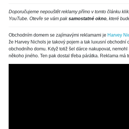
Doporučujeme nepouštět reklamy přímo v tomto článku klikn
YouTube. Otevře se vám pak
samostatné okno
, které bud
Obchodním domem se zajímavými reklamami je
Harvey Ni
že Harvey Nichols je takový pojem a tak luxusní obchodní
obchodního domu. Když totiž šel dárce nakupovat, nemohl 
někoho jiného. Ten pak dostal třeba párátka. Reklama má 