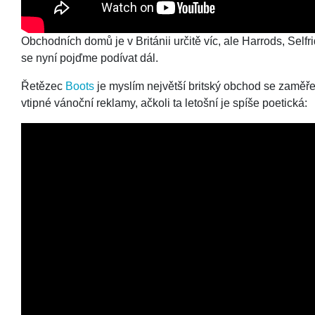
Obchodních domů je v Británii určitě víc, ale Harrods, Self
se nyní pojďme podívat dál.
Řetězec
Boots
je myslím největší britský obchod se zaměře
vtipné vánoční reklamy, ačkoli ta letošní je spíše poetická: