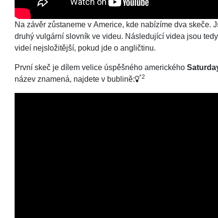
Na závěr zůstaneme v Americe, kde nabízíme dva skeče. Jsou
druhý vulgární slovník ve videu. Následující videa jsou te
videí nejsložitější, pokud jde o angličtinu.
První skeč je dílem velice úspěšného amerického
Saturday
*2
název znamená, najdete v bublině: