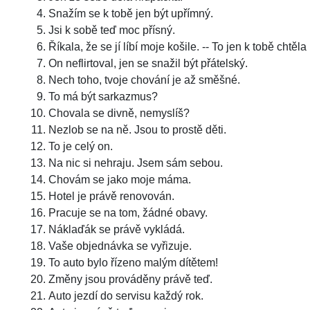
Snažím se k tobě jen být upřímný.
Jsi k sobě teď moc přísný.
Říkala, že se jí líbí moje košile. -- To jen k tobě chtěla
On neflirtoval, jen se snažil být přátelský.
Nech toho, tvoje chování je až směšné.
To má být sarkazmus?
Chovala se divně, nemyslíš?
Nezlob se na ně. Jsou to prostě děti.
To je celý on.
Na nic si nehraju. Jsem sám sebou.
Chovám se jako moje máma.
Hotel je právě renovován.
Pracuje se na tom, žádné obavy.
Náklaďák se právě vykládá.
Vaše objednávka se vyřizuje.
To auto bylo řízeno malým dítětem!
Změny jsou prováděny právě teď.
Auto jezdí do servisu každý rok.