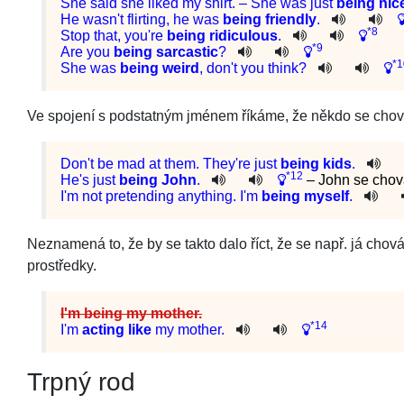
She
said
she
liked
my
shirt
. –
She
was
just
being
nic
He
was
n't
flirting
,
he
was
being
friendly
.
*8
Stop
that
,
you
're
being
ridiculous
.
*9
Are
you
being
sarcastic
?
*1
She
was
being
weird
,
do
n't
you
think
?
Ve spojení s podstatným jménem říkáme, že někdo se chová 
Do
n't
be
mad
at
them
.
They
're
just
being
kids
.
*12
He
's
just
being
John
.
– John se chov
I
'm
not
pretending
anything
.
I
'm
being
myself
.
Neznamená to, že by se takto dalo říct, že se např. já ch
prostředky.
I'm being my mother.
*14
I
'm
acting
like
my
mother
.
Trpný rod