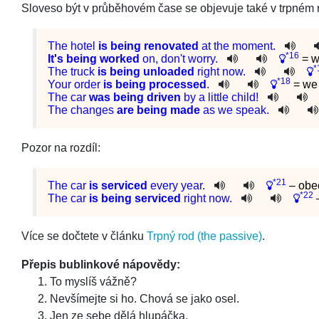
Sloveso být v průběhovém čase se objevuje také v trpném 
The
hotel
is
being
renovated
at
the
moment
.
*16
It
's
being
worked
on
,
do
n't
worry
.
= w
*
The
truck
is
being
unloaded
right
now
.
*18
Your
order
is
being
processed
.
= we 
The
car
was
being
driven
by
a
little
child
!
The
changes
are
being
made
as
we
speak
.
Pozor na rozdíl:
*21
The
car
is
serviced
every
year
.
– obe
*22
The
car
is
being
serviced
right
now
.
Více se dočtete v článku
Trpný rod (the passive)
.
Přepis bublinkové nápovědy:
To myslíš vážně?
Nevšímejte si ho. Chová se jako osel.
Jen ze sebe dělá hlupáčka.