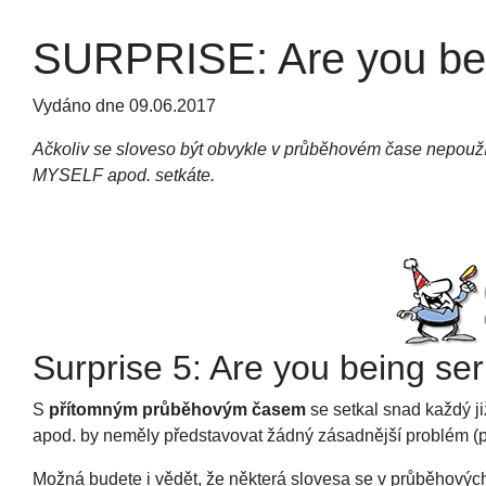
SURPRISE: Are you bei
Vydáno dne 09.06.2017
Ačkoliv se sloveso být obvykle v průběhovém čase nepou
MYSELF apod. setkáte.
Surprise 5: Are you being se
S
přítomným průběhovým časem
se setkal snad každý ji
apod. by neměly představovat žádný zásadnější problém (p
Možná budete i vědět, že některá slovesa se v průběhových