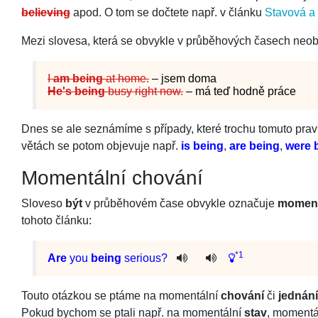
believing
apod. O tom se dočtete např. v článku
Stavová a
Mezi slovesa, která se obvykle v průběhových časech neobje
I
am being
at home.
– jsem doma
He's being
busy right now.
– má teď hodně práce
Dnes se ale seznámíme s případy, které trochu tomuto prav
větách se potom objevuje např.
is being
,
are being
,
were 
Momentální chování
Sloveso
být
v průběhovém čase obvykle označuje
moment
tohoto článku:
*1
Are
you
being
serious
?
Touto otázkou se ptáme na momentální
chování
či
jednání
Pokud bychom se ptali např. na momentální
stav
, momentá