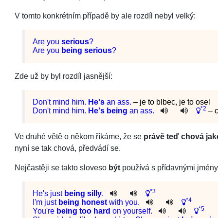
V tomto konkrétním případě by ale rozdíl nebyl velký:
Are you
serious
?
Are you
being serious
?
Zde už by byl rozdíl jasnější:
Don't mind him.
He's
an ass.
– je to blbec, je to osel
*2
Do
n't
mind
him
.
He
's
being
an
ass
.
– 
Ve druhé větě o někom říkáme, že se
právě teď chová jak
nyní se tak chová, předvádí se.
Nejčastěji se takto sloveso
být
používá s přídavnými jmény
*3
He
's
just
being
silly
.
*4
I
'm
just
being
honest
with
you
.
*5
You
're
being
too
hard
on
yourself
.