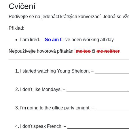
Cvičení
Podívejte se na jedenáct krátkých konverzací. Jedná se vžd
Příklad:
I am tired. –
So am
I
. I've been working all day.
Nepoužívejte hovorová přitakání
me too
či
me neither
.
I started watching Young Sheldon. – _______________
I don't like Mondays. – ________________________
I'm going to the office party tonight. – ____________
I don't speak French. – ________________________ .