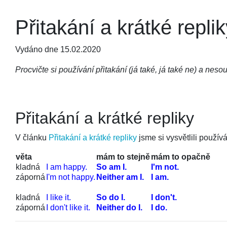
Přitakání a krátké replik
Vydáno dne 15.02.2020
Procvičte si používání přitakání (já také, já také ne) a nesou
Přitakání a krátké repliky
V článku
Přitakání a krátké repliky
jsme si vysvětlili používá
věta
mám to stejně
mám to opačně
kladná
I am happy.
So am I.
I'm not.
záporná
I'm not happy.
Neither am I.
I am.
kladná
I like it.
So do I.
I don't.
záporná
I don't like it.
Neither do I.
I do.