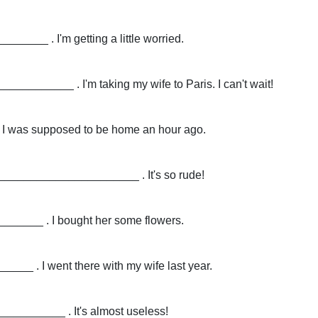
_____ . I'm getting a little worried.
_________ . I'm taking my wife to Paris. I can't wait!
, I was supposed to be home an hour ago.
________________________ . It's so rude!
______ . I bought her some flowers.
__ . I went there with my wife last year.
__________ . It's almost useless!