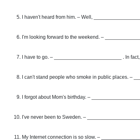
I haven't heard from him. – Well, ___________________
I'm looking forward to the weekend. – _______________
I have to go. – ________________________ . In fact
I can't stand people who smoke in public places. – 
I forgot about Mom's birthday. – __________________
I've never been to Sweden. – ______________________
My Internet connection is so slow. – ______________