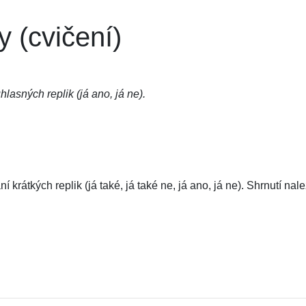
y (cvičení)
hlasných replik (já ano, já ne).
ní krátkých replik (já také, já také ne, já ano, já ne). Shrnutí nal