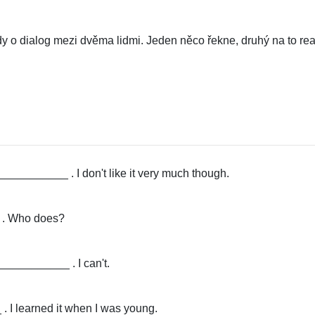
y o dialog mezi dvěma lidmi. Jeden něco řekne, druhý na to rea
_________ . I don't like it very much though.
 . Who does?
____________ . I can't.
 I learned it when I was young.