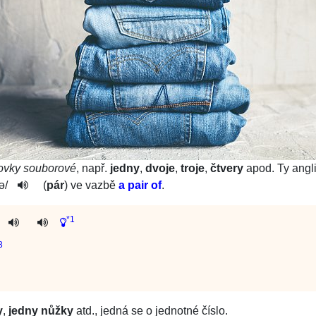
lovky souborové
, např.
jedny
,
dvoje
,
troje
,
čtvery
apod. Ty angl
ə
/
(
pár
) ve vazbě
a pair of
.
*1
3
y
,
jedny nůžky
atd., jedná se o jednotné číslo.