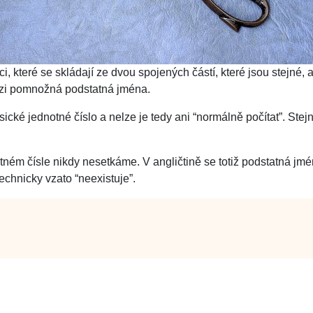
, které se skládají ze dvou spojených částí, které jsou stejné, 
mezi pomnožná podstatná jména.
lasické jednotné číslo a nelze je tedy ani “normálně počítat”. Ste
otném čísle nikdy nesetkáme. V angličtině se totiž podstatná j
echnicky vzato “neexistuje”.