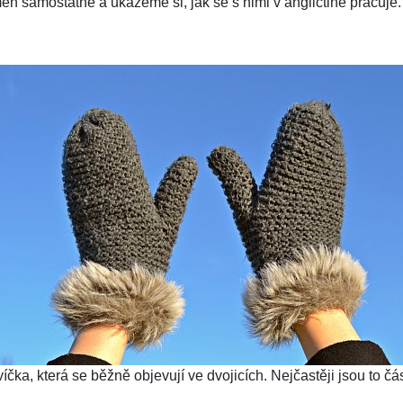
 samostatně a ukážeme si, jak se s nimi v angličtině pracuje.
ka, která se běžně objevují ve dvojicích. Nejčastěji jsou to část