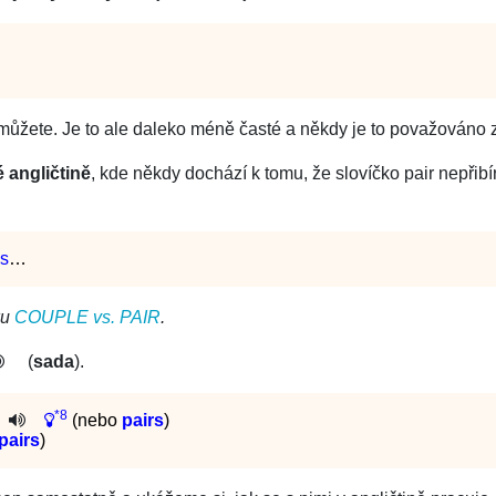
můžete. Je to ale daleko méně časté a někdy je to považováno 
 angličtině
, kde někdy dochází k tomu, že slovíčko pair nepřibí
ks
…
ku
COUPLE vs. PAIR
.
(
sada
).
*8
(nebo
pairs
)
pairs
)