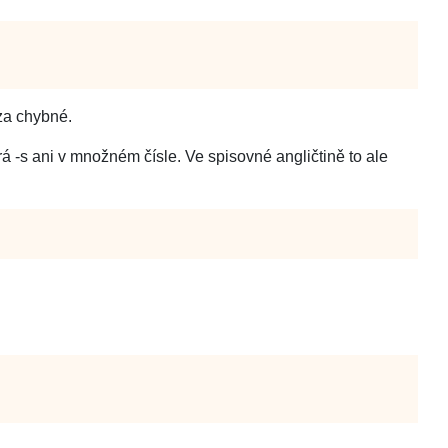
za chybné.
rá -s ani v množném čísle. Ve spisovné angličtině to ale