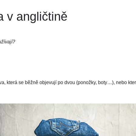
 v angličtině
užívají?
která se běžně objevují po dvou (ponožky, boty…), nebo která s