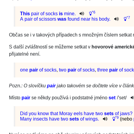
*6
This
pair
of
socks
is
mine
.
*7
A
pair
of
scissors
was
found
near
his
body
.
Občas se i v takových případech s množným číslem setkat 
S další zvláštností se můžeme setkat v
hovorové americké
přijatelné není.
one
pair
of socks
,
two
pair
of socks
,
three
pair
of soc
Pozn.: O slovíčku
pair
jako takovém se dočtete více v člán
Místo
pair
se někdy používá i podstatné jméno
set
/
'set
/
Did
you
know
that
Moray
eels
have
two
sets
of
jaws
?
*9
Many
insects
have
two
sets
of
wings
.
(nebo