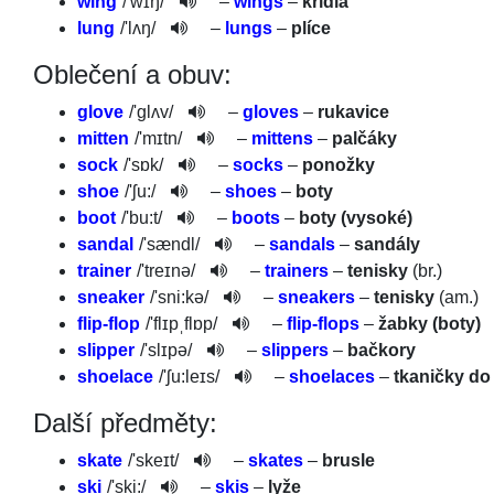
wing
/
'wɪŋ
/
–
wings
–
křídla
lung
/
'lʌŋ
/
–
lungs
–
plíce
Oblečení a obuv:
glove
/
'glʌv
/
–
gloves
–
rukavice
mitten
/
'mɪtn
/
–
mittens
–
palčáky
sock
/
'sɒk
/
–
socks
–
ponožky
shoe
/
'ʃu:
/
–
shoes
–
boty
boot
/
'bu:t
/
–
boots
–
boty (vysoké)
sandal
/
'sændl
/
–
sandals
–
sandály
trainer
/
'treɪnə
/­
–
trainers
–
tenisky
(br.)
sneaker
/
'sni:kə
/­
–
sneakers
–
tenisky
(am.)
flip-flop
/
'flɪpˌfl­ɒp
/
–
flip-flops
–
žabky (boty)
slipper
/
'slɪpə
/
–
slippers
–
bačkory
shoelace
/
'ʃu:leɪs
/­
–
shoelaces
–
tkaničky do
Další předměty:
skate
/
'skeɪt
/
–
skates
–
brusle
ski
/
'ski:
/
–
skis
–
lyže