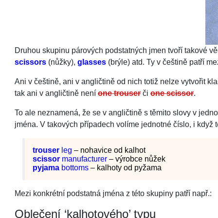
Druhou skupinu párových podstatných jmen tvoří takové věci
scissors
(nůžky),
glasses
(brýle) atd. Ty v češtině patří 
Ani v češtině, ani v angličtině od nich totiž nelze vytvořit k
tak ani v angličtině není
one trouser
či
one scissor
.
To ale neznamená, že se v angličtině s těmito slovy v jedn
jména. V takových případech volíme jednotné číslo, i když t
trouser
leg
– nohavice od kalhot
scissor
manufacturer
– výrobce nůžek
pyjama
bottoms
– kalhoty od pyžama
Mezi konkrétní podstatná jména z této skupiny patří např.:
Oblečení ‘kalhotového’ typu