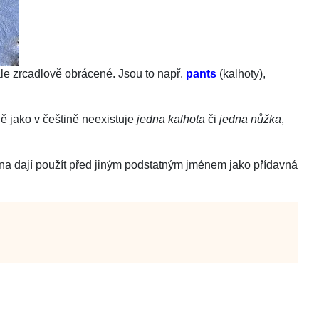
ale zrcadlově obrácené. Jsou to např.
pants
(kalhoty),
jně jako v češtině neexistuje
jedna kalhota
či
jedna nůžka
,
ména dají použít před jiným podstatným jménem jako přídavná