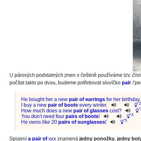
U párových podstatných jmen v češtině používáme tzv.
čís
počítat takto po dvou, budeme potřebovat slovíčko
pair
/
'pe
He
bought
her
a
new
pair
of
earrings
for
her
birthday
.
*2
I
buy
a
new
pair
of
boots
every
winter
.
*
How
much
does
a
new
pair
of
glasses
cost
?
*4
You
do
n't
need
four
pairs
of
boots
!
*5
He
owns
like
20
pairs
of
sunglasses
!
Spojení
a pair of
xxx
znamená
jedny ponožky
,
jedny bot