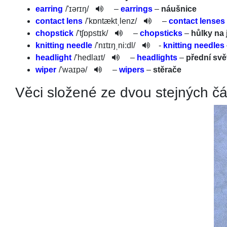
earring
/
'ɪərɪŋ
/
–
earrings
–
náušnice
contact lens
/
'kɒntæktˌl­enz
/
–
contact lenses
chopstick
/
'tʃɒpstɪk
/­
–
chopsticks
–
hůlky na 
knitting needle
/
'nɪtɪŋˌn­i:dl
/
-
knitting needles
headlight
/
'he­dlaɪt
/
–
headlights
–
přední svě
wiper
/
'waɪpə
/
–
wipers
–
stěrače
Věci složené ze dvou stejných čá