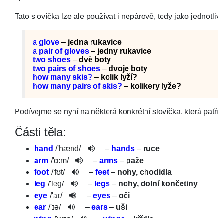
Tato slovíčka lze ale používat i nepárově, tedy jako jednotli
a glove
–
jedna rukavice
a pair of gloves
–
jedny rukavice
two shoes
–
dvě boty
two pairs of shoes
–
dvoje boty
how many skis?
–
kolik lyží?
how many pairs of skis?
–
kolikery lyže?
Podívejme se nyní na některá konkrétní slovíčka, která patří
Části těla:
hand
/
'hænd
/
–
hands
–
ruce
arm
/
'ɑ:m
/
–
arms
–
paže
foot
/
'fʊt
/
–
feet
–
nohy, chodidla
leg
/
'leg
/
–
legs
–
nohy, dolní končetiny
eye
/
'aɪ
/
–
eyes
–
oči
ear
/
'ɪə
/
–
ears
–
uši