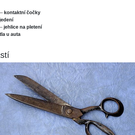
–
kontaktní čočky
jedení
–
jehlice na pletení
tla u auta
stí