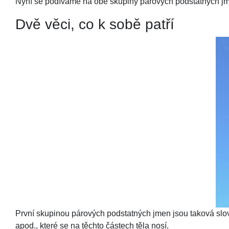
Nyní se podíváme na obě skupiny párových podstatných jmen
Dvě věci, co k sobě patří
První skupinou párových podstatných jmen jsou taková slovíč
apod., které se na těchto částech těla nosí.