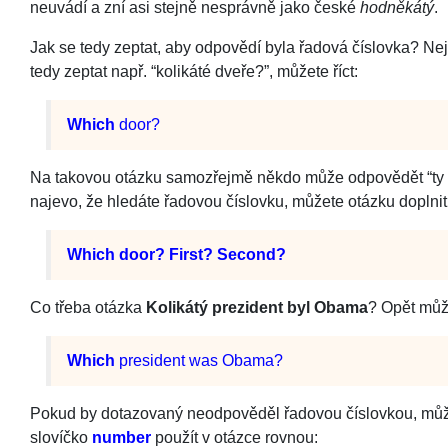
neuvádí a zní asi stejně nesprávně jako české
hodněkátý
.
Jak se tedy zeptat, aby odpovědí byla řadová číslovka? Ne
tedy zeptat např. “kolikáté dveře?”, můžete říct:
Which
door?
Na takovou otázku samozřejmě někdo může odpovědět “ty velk
najevo, že hledáte řadovou číslovku, můžete otázku doplnit
Which door? First? Second?
Co třeba otázka
Kolikátý prezident byl Obama
? Opět mů
Which
president was Obama?
Pokud by dotazovaný neodpověděl řadovou číslovkou, můžet
slovíčko
number
použít v otázce rovnou: