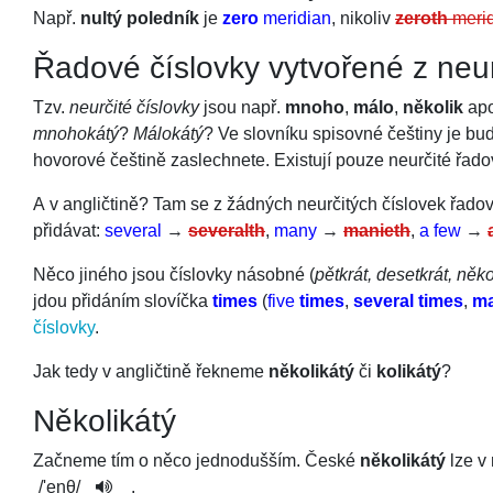
Např.
nultý poledník
je
zero
meridian
, nikoliv
zeroth
meri
Řadové číslovky vytvořené z neur
Tzv.
neurčité číslovky
jsou např.
mnoho
,
málo
,
několik
apo
mnohokátý
?
Málokátý
? Ve slovníku spisovné češtiny je bu
hovorové češtině zaslechnete. Existují pouze neurčité řad
A v angličtině? Tam se z žádných neurčitých číslovek řadové
přidávat:
several
→
severalth
,
many
→
manieth
,
a few
→
Něco jiného jsou číslovky násobné (
pětkrát, desetkrát, ně
jdou přidáním slovíčka
times
(
five
times
,
several times
,
ma
číslovky
.
Jak tedy v angličtině řekneme
několikátý
či
kolikátý
?
Několikátý
Začneme tím o něco jednodušším. České
několikátý
lze v 
/
'enθ
/
.