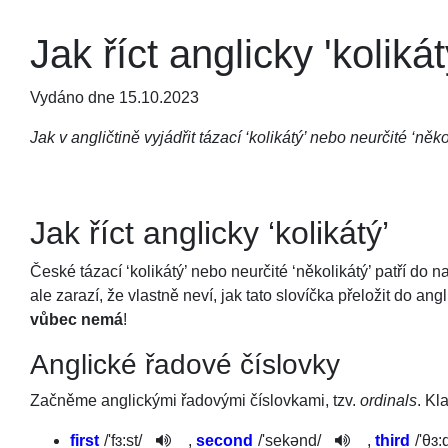
Jak říct anglicky 'kolikát
Vydáno dne 15.10.2023
Jak v angličtině vyjádřit tázací ‘kolikátý’ nebo neurčité ‘něko
Jak říct anglicky ‘kolikátý’
České tázací ‘kolikátý’ nebo neurčité ‘několikátý’ patří do 
ale zarazí, že vlastně neví, jak tato slovíčka přeložit do ang
vůbec nemá
!
Anglické řadové číslovky
Začněme anglickými řadovými číslovkami, tzv.
ordinals
. Kl
first
/
'fɜ:st
/
,
second
/
'sekənd
/
,
third
/
'θɜ: