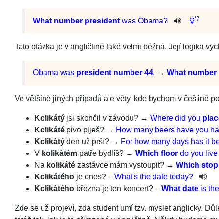
*7
What
number
president
was
Obama?
Tato otázka je v angličtině také velmi běžná. Její logika vy
Obama was
president number 44
.
→
What number 
Ve většině jiných případů ale věty, kde bychom v češtině po
Kolikátý
jsi skončil v závodu? →
Where
did
you
plac
Kolikáté
pivo piješ? →
How
many
beers
have
you
ha
Kolikátý
den už prší? →
For
how
many
days
has
it
b
V
kolikátém
patře bydlíš? →
Which
floor
do
you
live
Na
kolikáté
zastávce mám vystoupit? →
Which
stop
Kolikátého
je dnes? –
What
's
the
date
today
?
Kolikátého
března je ten koncert? –
What
date
is
the
Zde se už projeví, zda student umí tzv. myslet anglicky. Důl