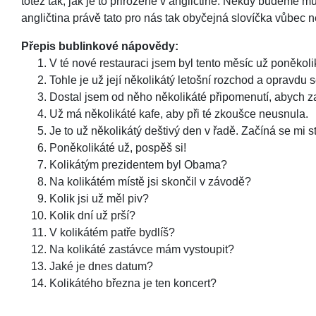
totéž tak, jak je to přirozené v angličtině. Někdy budeme mus
angličtina právě tato pro nás tak obyčejná slovíčka vůbec 
Přepis bublinkové nápovědy:
V té nové restauraci jsem byl tento měsíc už poněkoli
Tohle je už její několikátý letošní rozchod a opravdu s
Dostal jsem od něho několikáté připomenutí, abych za
Už má několikáté kafe, aby při té zkoušce neusnula.
Je to už několikátý deštivý den v řadě. Začíná se mi s
Poněkolikáté už, pospěš si!
Kolikátým prezidentem byl Obama?
Na kolikátém místě jsi skončil v závodě?
Kolik jsi už měl piv?
Kolik dní už prší?
V kolikátém patře bydlíš?
Na kolikáté zastávce mám vystoupit?
Jaké je dnes datum?
Kolikátého března je ten koncert?