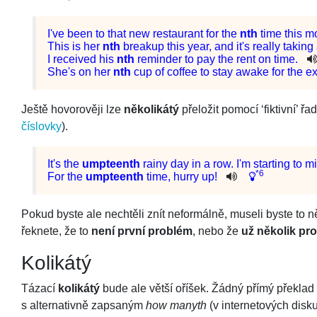
I
've
been
to
that
new
restaurant
for
the
nth
time
this
m
This
is
her
nth
breakup
this
year
,
and
it
's
really
taking 
I
received
his
nth
reminder
to
pay
the
rent
on
time
.
She
's
on
her
nth
cup
of
coffee
to
stay
awake
for
the
e
Ještě hovorověji lze
několikátý
přeložit pomocí ‘fiktivní’ ř
číslovky
).
It
's
the
umpteenth
rainy
day
in
a
row
.
I
'm
starting
to
mi
*6
For
the
umpteenth
time
,
hurry
up
!
Pokud byste ale nechtěli znít neformálně, museli byste to n
řeknete, že to
není první problém
, nebo že
už několik pr
Kolikátý
Tázací
kolikátý
bude ale větší oříšek. Žádný přímý překlad
s alternativně zapsaným
how manyth
(v internetových disku