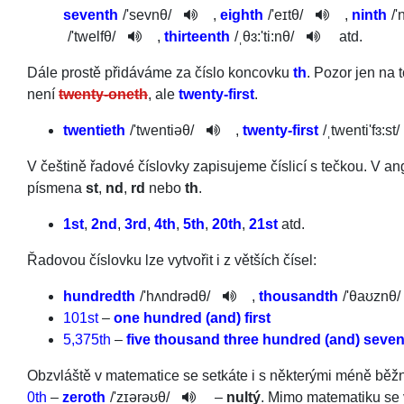
seventh
/
'sevnθ
/
,
eighth
/
'eɪtθ
/
,
ninth
/
'
/
'twel­fθ
/
,
thirteenth
/
ˌθɜ:'ti:n­θ
/
at­d.
Dále prostě přidáváme za číslo koncovku
th
. Pozor jen na 
není
twenty-oneth
, ale
twenty-first
.
twentieth
/
'twen­tiəθ
/
,
twenty-first
/
ˌtwenti'fɜ:st
/
V češtině řadové číslovky zapisujeme číslicí s tečkou. V ang
písmena
st
,
nd
,
rd
nebo
th
.
1st
,
2nd
,
3rd
,
4th
,
5th
,
20th
,
21st
atd.
Řadovou číslovku lze vytvořit i z větších čísel:
hundredth
/
'hʌndrədθ­
/
,
thousandth
/
'θaʊznθ
/­
101st
–
one hundred (and) first
5,375th
–
five thousand three hundred (and) sevent
Obzvláště v matematice se setkáte i s některými méně běž
0th
–
zeroth
/
'zɪərəʊθ
/
–
nultý
. Mimo matematiku se 