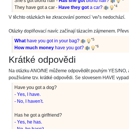
She's got blond hair -
Has she got
blond hair?
*4
They have got a car -
Have they got
a car?
V těchto otázkách ke zkracování pomocí 've/'s nedochází.
Otázky doplňovací navíc začínají tázacím zájmenem. Převr
*5
What
have you got in your bag?
*6
How much money
have you got?
Krátké odpovědi
Na otázku ANO/NE můžeme odpovědět pouhým YES/NO, ale to
používáme tzv. krátké odpovědi. Se slovesem HAVE vypadaj
Have you got a dog?
- Yes, I have.
- No, I haven't.
Has he got a girlfriend?
- Yes, he has.
- No, he hasn't.