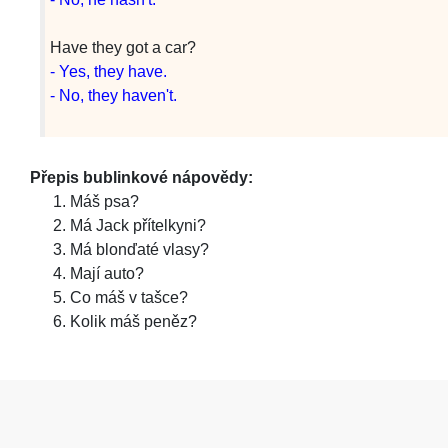
Have they got a car?
- Yes, they have.
- No, they haven't.
Přepis bublinkové nápovědy:
Máš psa?
Má Jack přítelkyni?
Má blonďaté vlasy?
Mají auto?
Co máš v tašce?
Kolik máš peněz?