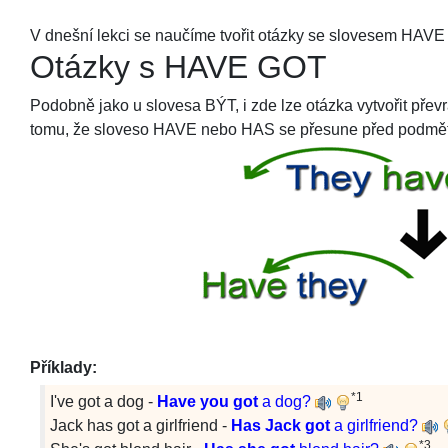
V dnešní lekci se naučíme tvořit otázky se slovesem HAVE
Otázky s HAVE GOT
Podobně jako u slovesa BÝT, i zde lze otázka vytvořit pře
tomu, že sloveso HAVE nebo HAS se přesune před podmět
Příklady:
*1
I've got a dog -
Have you got
a dog?
Jack has got a girlfriend -
Has Jack got
a girlfriend?
*3