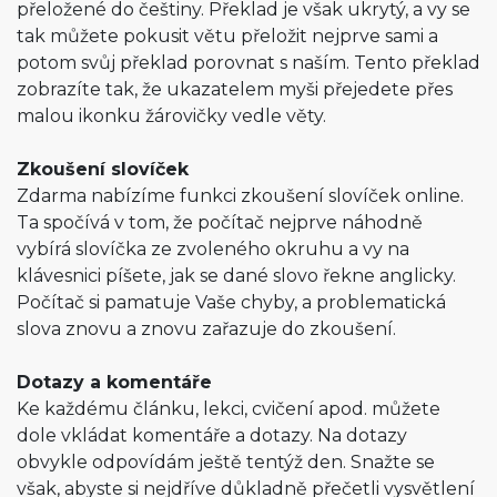
přeložené do češtiny. Překlad je však ukrytý, a vy se
tak můžete pokusit větu přeložit nejprve sami a
potom svůj překlad porovnat s naším. Tento překlad
zobrazíte tak, že ukazatelem myši přejedete přes
malou ikonku žárovičky vedle věty.
Zkoušení slovíček
Zdarma nabízíme funkci zkoušení slovíček online.
Ta spočívá v tom, že počítač nejprve náhodně
vybírá slovíčka ze zvoleného okruhu a vy na
klávesnici píšete, jak se dané slovo řekne anglicky.
Počítač si pamatuje Vaše chyby, a problematická
slova znovu a znovu zařazuje do zkoušení.
Dotazy a komentáře
Ke každému článku, lekci, cvičení apod. můžete
dole vkládat komentáře a dotazy. Na dotazy
obvykle odpovídám ještě tentýž den. Snažte se
však, abyste si nejdříve důkladně přečetli vysvětlení