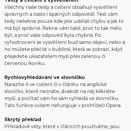
Testy a cvičení s vysvětlením
Všechny naše testy a cvičení obsahují vysvětlení
správných a často i špatných odpovědí. Test vám
tedy neřekne pouze kde jste udělali chybu a jak to
má být správně. Řekne vám také, proč to tak mělo
být, a proč vaše odpověď byla chybná. Po
vyhodnocení se vysvětlení buď samo objeví, nebo si
ho můžete přečíst v bublině, která se zobrazí, když
přejedete ukazatelem myši přes zelenou či
červenou ikonku.
Rychlovyhledávání ve slovníčku
Narazíte-li ve cvičení či v článku na anglické
slovíčko, které neznáte, dvakrát na něj klikněte
myší, a počítač vám ho sám vyhledá ve slovníčku.
Tato funkce ovšem nefunguje v prohlížeči Opera.
Skrytý překlad
Příkladové věty, které v článcích používáme, jsou