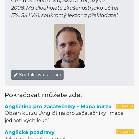
CPE a ocenění Evropský učitel jazyků
2008. Má dlouholeté zkušenosti jako učitel
(ZŠ, SŠ i VŠ), soukromý lektor a překladatel.
Kontaktovat autora
Pokračovat můžete zde:
Angličtina pro začátečníky - Mapa kurzu
STARTER
Obsah kurzu ‚Angličtina pro začátečníky‘, mapa
jednotlivých lekcí
Anglické pozdravy
STARTER
Jak v angličtině pozdravit.