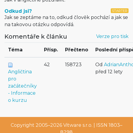
Odkud jsi?
STARTER
Jak se zeptáme na to, odkud člověk pochází a jak se
na takovou otázku odpovídá.
Komentáře k článku
Verze pro tisk
Téma
Přísp.
Přečteno
Poslední přís
42
158723
Od
AdrianAnth
Angličtina
před 12 lety
pro
začátečníky
- Informace
o kurzu
Copyright 2005–2026
Vitware s.r.o.
| ISSN 1803–
8298