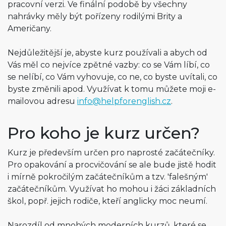
pracovní verzi. Ve finální podobě by všechny
nahrávky měly být pořízeny rodilými Brity a
Američany.
Nejdůležitější je, abyste kurz používali a abych od
Vás měl co nejvíce zpětné vazby: co se Vám líbí, co
se nelíbí, co Vám vyhovuje, co ne, co byste uvítali, co
byste změnili apod. Využívat k tomu můžete moji e-
mailovou adresu
info@helpforenglish.cz
.
Pro koho je kurz určen?
Kurz je především určen pro naprosté začátečníky.
Pro opakování a procvičování se ale bude jistě hodit
i mírně pokročilým začátečníkům a tzv. 'falešným'
začátečníkům. Využívat ho mohou i žáci základních
škol, popř. jejich rodiče, kteří anglicky moc neumí.
Narozdíl od mnohých moderních kurzů, které se