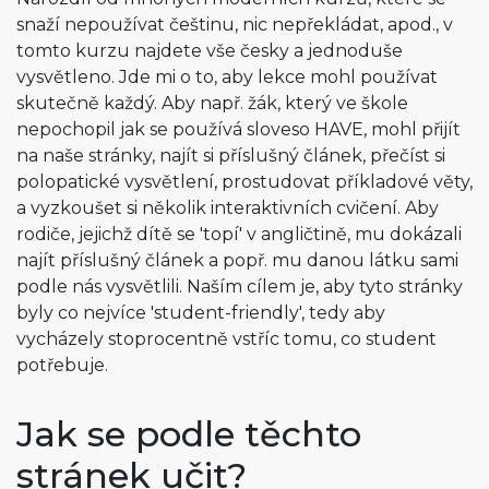
snaží nepoužívat češtinu, nic nepřekládat, apod., v
tomto kurzu najdete vše česky a jednoduše
vysvětleno. Jde mi o to, aby lekce mohl používat
skutečně každý. Aby např. žák, který ve škole
nepochopil jak se používá sloveso HAVE, mohl přijít
na naše stránky, najít si příslušný článek, přečíst si
polopatické vysvětlení, prostudovat příkladové věty,
a vyzkoušet si několik interaktivních cvičení. Aby
rodiče, jejichž dítě se 'topí' v angličtině, mu dokázali
najít příslušný článek a popř. mu danou látku sami
podle nás vysvětlili. Naším cílem je, aby tyto stránky
byly co nejvíce 'student-friendly', tedy aby
vycházely stoprocentně vstříc tomu, co student
potřebuje.
Jak se podle těchto
stránek učit?