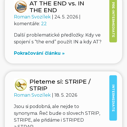
AT THE END vs. IN
PRE-INTERMEDIATE
THE END
Roman Svozílek
| 24. 5. 2026 |
komentáře:
22
Další problematické předložky. Kdy ve
spojení s “the end” použít IN a kdy AT?
Pokračování článku »
Pleteme si: STRIPE /
INTERMEDIATE
STRIP
Roman Svozílek
| 18. 5. 2026
Jsou si podobná, ale nejde to
synonyma. Řeč bude o slovech STRIP,
STRIPE, ale přidáme i STRIPED
a STRAP.