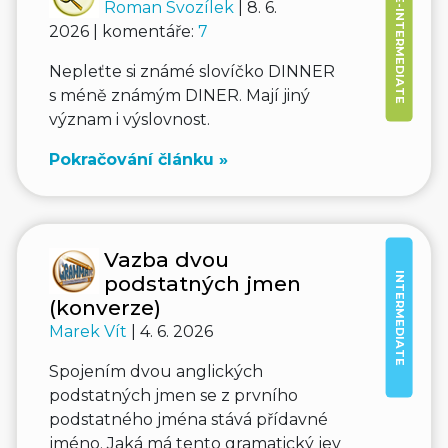
PRE-INTERMEDIATE
Roman Svozílek
| 8. 6.
2026 | komentáře:
7
Nepleťte si známé slovíčko DINNER
s méně známým DINER. Mají jiný
význam i výslovnost.
Pokračování článku »
Vazba dvou
INTERMEDIATE
podstatných jmen
(konverze)
Marek Vít
| 4. 6. 2026
Spojením dvou anglických
podstatných jmen se z prvního
podstatného jména stává přídavné
jméno. Jaká má tento gramatický jev