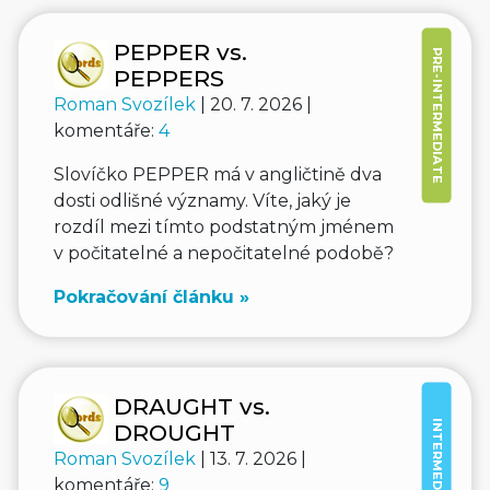
PEPPER vs.
PRE-INTERMEDIATE
PEPPERS
Roman Svozílek
| 20. 7. 2026 |
komentáře:
4
Slovíčko PEPPER má v angličtině dva
dosti odlišné významy. Víte, jaký je
rozdíl mezi tímto podstatným jménem
v počitatelné a nepočitatelné podobě?
Pokračování článku »
DRAUGHT vs.
INTERMEDIATE
DROUGHT
Roman Svozílek
| 13. 7. 2026 |
komentáře:
9