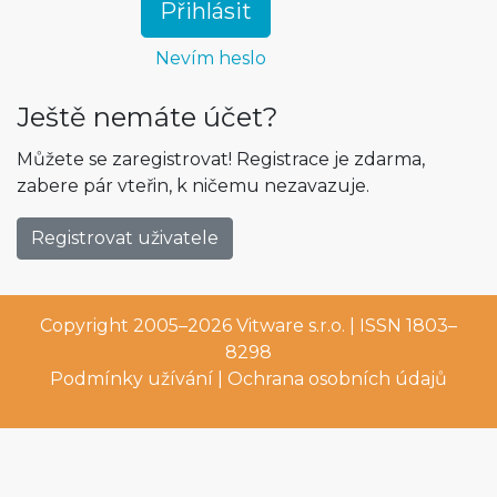
Ještě nemáte účet?
Můžete se zaregistrovat! Registrace je zdarma,
zabere pár vteřin, k ničemu nezavazuje.
Registrovat uživatele
Copyright 2005–2026
Vitware s.r.o.
| ISSN 1803–
8298
Podmínky užívání
|
Ochrana osobních údajů