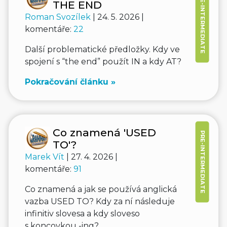
PRE-INTERMEDIATE
THE END
Roman Svozílek
| 24. 5. 2026 |
komentáře:
22
Další problematické předložky. Kdy ve
spojení s “the end” použít IN a kdy AT?
Pokračování článku »
Co znamená 'USED
PRE-INTERMEDIATE
TO'?
Marek Vít
| 27. 4. 2026 |
komentáře:
91
Co znamená a jak se používá anglická
vazba USED TO? Kdy za ní následuje
infinitiv slovesa a kdy sloveso
s koncovkou -ing?