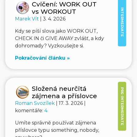
Cvičení: WORK OUT
INTERMEDIATE
vs WORKOUT
Marek Vít
| 3. 4. 2026
Kdy se píší slova jako WORK OUT,
CHECK IN či GIVE AWAY zvlášť, a kdy
dohromady? Vyzkoušejte si.
Pokračování článku »
Složená neurčitá
PRE-INTERMEDIATE
zájmena a příslovce
Roman Svozílek
| 17. 3. 2026 |
komentáře:
4
Umíte správně používat zájmena
příslovce typu something, nobody,