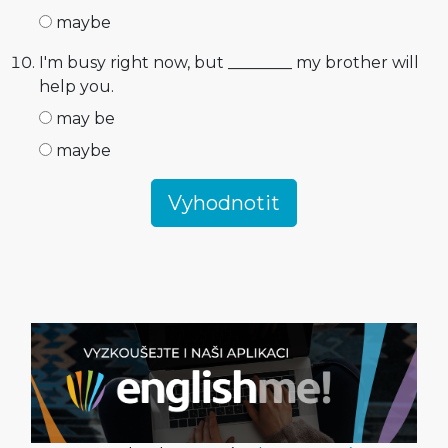
maybe
I'm busy right now, but ________ my brother will
help you.
may be
maybe