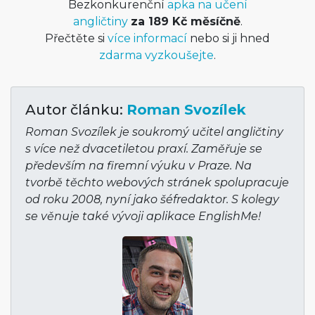
Bezkonkurenční
apka na učení
angličtiny
za 189 Kč měsíčně
.
Přečtěte si
více informací
nebo si ji hned
zdarma vyzkoušejte
.
Autor článku:
Roman Svozílek
Roman Svozílek je soukromý učitel angličtiny
s více než dvacetiletou praxí. Zaměřuje se
především na firemní výuku v Praze. Na
tvorbě těchto webových stránek spolupracuje
od roku 2008, nyní jako šéfredaktor. S kolegy
se věnuje také vývoji aplikace EnglishMe!