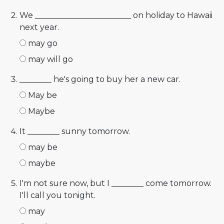
We ________________________ on holiday to Hawaii
next year.
may go
may will go
________ he's going to buy her a new car.
May be
Maybe
It ________ sunny tomorrow.
may be
maybe
I'm not sure now, but I ________ come tomorrow.
I'll call you tonight.
may