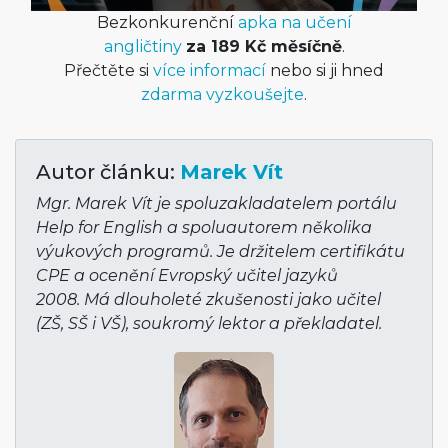
Bezkonkurenční
apka na učení
angličtiny
za 189 Kč měsíčně
.
Přečtěte si
více informací
nebo si ji hned
zdarma vyzkoušejte
.
Autor článku:
Marek Vít
Mgr. Marek Vít je spoluzakladatelem portálu
Help for English a spoluautorem několika
výukových programů. Je držitelem certifikátu
CPE a ocenění Evropský učitel jazyků
2008. Má dlouholeté zkušenosti jako učitel
(ZŠ, SŠ i VŠ), soukromý lektor a překladatel.