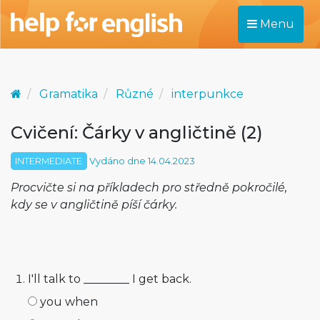
Menu
Gramatika
Různé
interpunkce
Cvičení: Čárky v angličtině (2)
INTERMEDIATE
Vydáno dne 14.04.2023
Procvičte si na příkladech pro středně pokročilé,
kdy se v angličtině píší čárky.
I'll talk to ________ I get back.
you when