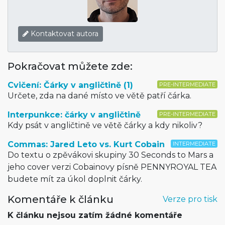
Kontaktovat autora
Pokračovat můžete zde:
Cvičení: Čárky v angličtině (1)
PRE-INTERMEDIATE
Určete, zda na dané místo ve větě patří čárka.
Interpunkce: čárky v angličtině
PRE-INTERMEDIATE
Kdy psát v angličtině ve větě čárky a kdy nikoliv?
Commas: Jared Leto vs. Kurt Cobain
INTERMEDIATE
Do textu o zpěvákovi skupiny 30 Seconds to Mars a
jeho cover verzi Cobainovy písně PENNYROYAL TEA
budete mít za úkol doplnit čárky.
Komentáře k článku
Verze pro tisk
K článku nejsou zatím žádné komentáře