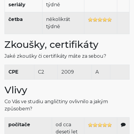
seriály
týdně
četba
několikrát
týdně
Zkoušky, certifikáty
Jaké zkoušky či certifikáty máte za sebou?
CPE
C2
2009
A
Vlivy
Co Vás ve studiu angličtiny ovlivnilo a jakým
způsobem?
počítače
od cca
deseti let