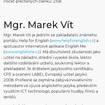
Počet přečtených článků: 2158
Mgr. Marek Vít
Mgr. Marek Vít je jedním ze zakladatelů známého
portálu Help for English (
www.helpforenglish.cz
) a
spoluautor internetové aplikace English Me
(
www.englishme.cz
). Má dlouholeté zkušenosti jako
učitel na základní, střední i vysoké škole, lektor
dalšího vzdělávání učitelů, soukromý lektor a
překladatel. Je držitelem jazykového certifikátu
CPE a ocenění LABEL Evropský učitel jazyků
2008. Profesně se zejména zabývá inovativními
metodami ve výuce anglického jazyka, především
využitím ICT technologií, populární hudby, filmů a
seriálů.