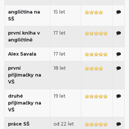
angličtina na
15 let
SŠ
první kniha v
17 let
angličtině
Alex Savala
17 let
první
18 let
přijímačky na
VŠ
druhé
19 let
přijímačky na
VŠ
práce SŠ
od 22 let