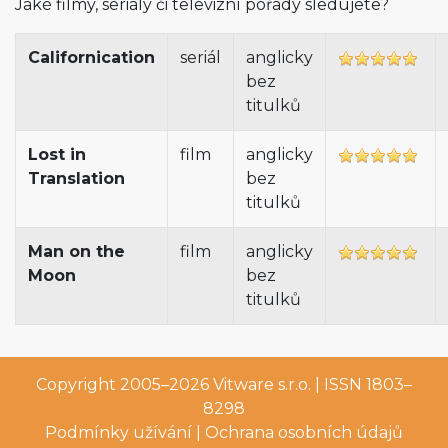
Jaké filmy, seriály či televizní pořady sledujete?
Californication
seriál
anglicky
bez
titulků
Lost in
film
anglicky
Translation
bez
titulků
Man on the
film
anglicky
Moon
bez
titulků
Copyright 2005–2026
Vitware s.r.o.
| ISSN 1803–
8298
Podmínky užívání
|
Ochrana osobních údajů