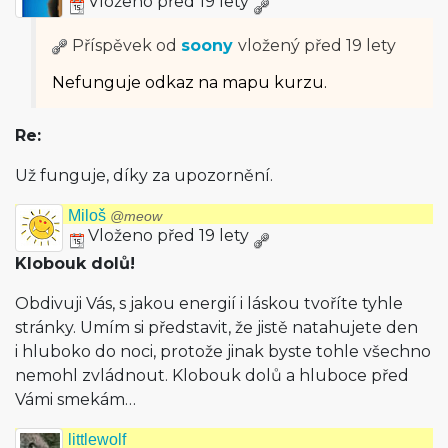
Vloženo před 19 lety
Příspěvek od
soony
vložený
před 19 lety
Nefunguje odkaz na mapu kurzu.
Re:
Už funguje, díky za upozornění.
Miloš
@meow
Vloženo před 19 lety
Klobouk dolů!
Obdivuji Vás, s jakou energií i láskou tvoříte tyhle
stránky. Umím si představit, že jistě natahujete den
i hluboko do noci, protože jinak byste tohle všechno
nemohl zvládnout. Klobouk dolů a hluboce před
Vámi smekám…
littlewolf