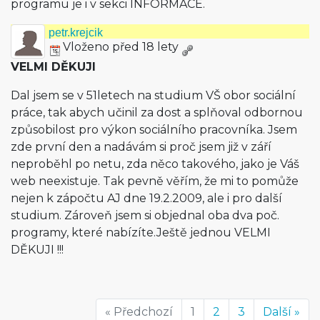
programu je i v sekci INFORMACE.
petr.krejcik
Vloženo před 18 lety
VELMI DĚKUJI
Dal jsem se v 51letech na studium VŠ obor sociální
práce, tak abych učinil za dost a splňoval odbornou
způsobilost pro výkon sociálního pracovníka. Jsem
zde první den a nadávám si proč jsem již v září
neproběhl po netu, zda něco takového, jako je Váš
web neexistuje. Tak pevně věřím, že mi to pomůže
nejen k zápočtu AJ dne 19.2.2009, ale i pro další
studium. Zároveň jsem si objednal oba dva poč.
programy, které nabízíte.Ještě jednou VELMI
DĚKUJI !!!
« Předchozí
1
2
3
Další »