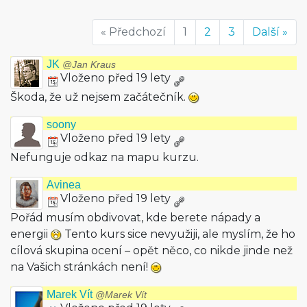
« Předchozí
1
2
3
Další »
JK
@Jan Kraus
Vloženo před 19 lety
Škoda, že už nejsem začátečník.
soony
Vloženo před 19 lety
Nefunguje odkaz na mapu kurzu.
Avinea
Vloženo před 19 lety
Pořád musím obdivovat, kde berete nápady a
energii
Tento kurs sice nevyužiji, ale myslím, že ho
cílová skupina ocení – opět něco, co nikde jinde než
na Vašich stránkách není!
Marek Vít
@Marek Vít