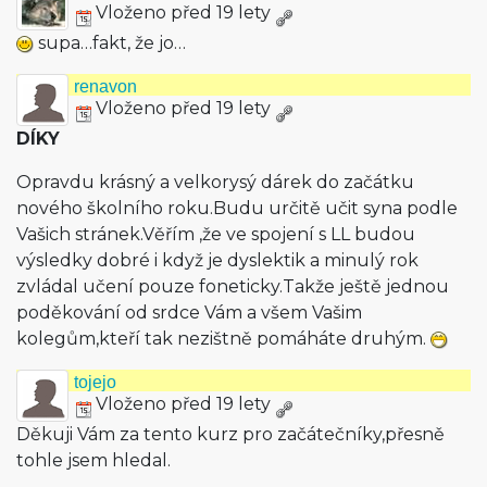
Vloženo před 19 lety
supa…fakt, že jo…
renavon
Vloženo před 19 lety
DÍKY
Opravdu krásný a velkorysý dárek do začátku
nového školního roku.Budu určitě učit syna podle
Vašich stránek.Věřím ,že ve spojení s LL budou
výsledky dobré i když je dyslektik a minulý rok
zvládal učení pouze foneticky.Takže ještě jednou
poděkování od srdce Vám a všem Vašim
kolegům,kteří tak nezištně pomáháte druhým.
tojejo
Vloženo před 19 lety
Děkuji Vám za tento kurz pro začátečníky,přesně
tohle jsem hledal.