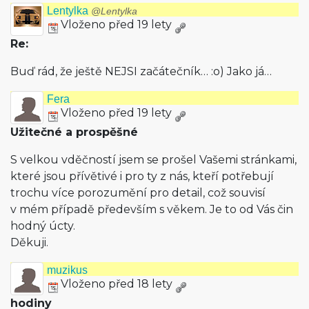
Lentylka
@Lentylka
Vloženo před 19 lety
Re:
Buď rád, že ještě NEJSI začátečník… :o) Jako já…
Fera
Vloženo před 19 lety
Užitečné a prospěšné
S velkou vděčností jsem se prošel Vašemi stránkami,
které jsou přívětivé i pro ty z nás, kteří potřebují
trochu více porozumění pro detail, což souvisí
v mém případě především s věkem. Je to od Vás čin
hodný úcty.
Děkuji.
muzikus
Vloženo před 18 lety
hodiny