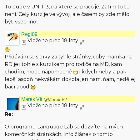
To bude v UNIT 3, na které se pracuje. Zatím to tu
není. Celý kurz je ve vývoji, ale časem by zde mělo
být ‚všechno‘.
Regi09
Vloženo před 18 lety
Přidávám se s díky za tyhle stránky, coby mamka na
RD je i tohle s kurzíkem pro rodiče na MD, kam
chodím, mooc nápomocné
i kdych nebyla pak
lepší aspoň nekvákám dokola jen ham, ňam, nedělej
bací apod
Marek Vít
@Marek Vít
Vloženo před 18 lety
Re:
O programu Language Lab se dozvíte na mých
komerčních stránkách. Info článek o tomto