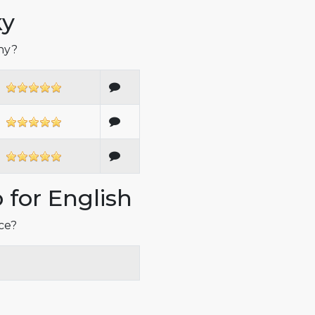
ky
iny?
 for English
íce?