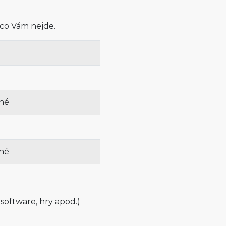
 co Vám nejde.
hé
hé
 software, hry apod.)