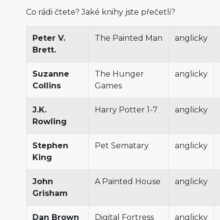
Co rádi čtete? Jaké knihy jste přečetli?
Peter V.
The Painted Man
anglicky
Brett.
Suzanne
The Hunger
anglicky
Collins
Games
J.K.
Harry Potter 1-7
anglicky
Rowling
Stephen
Pet Sematary
anglicky
King
John
A Painted House
anglicky
Grisham
Dan Brown
Digital Fortress
anglicky