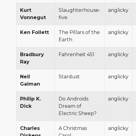
Kurt
Slaughterhouse-
anglicky
Vonnegut
five
Ken Follett
The Pillars of the
anglicky
Earth
Bradbury
Fahrenheit 451
anglicky
Ray
Neil
Stardust
anglicky
Gaiman
Philip K.
Do Androids
anglicky
Dick
Dream of
Electric Sheep?
Charles
A Christmas
anglicky
Dickens
Carol