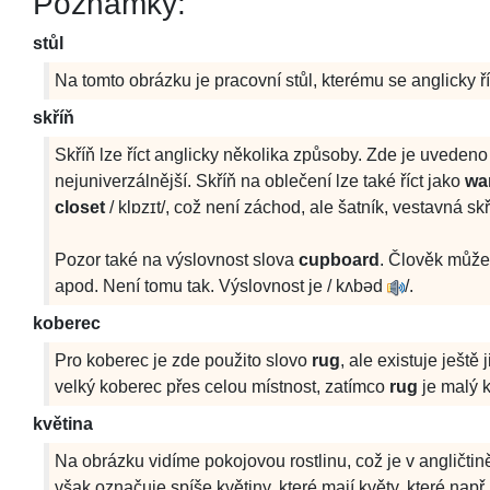
Poznámky:
stůl
Na tomto obrázku je pracovní stůl, kterému se anglicky ř
skříň
Skříň lze říct anglicky několika způsoby. Zde je uveden
nejuniverzálnější. Skříň na oblečení lze také říct jako
wa
closet
/
klɒzɪt
/, což není záchod, ale šatník, vestavná sk
Pozor také na výslovnost slova
cupboard
. Člověk může
apod. Není tomu tak. Výslovnost je /
kʌbəd
/.
koberec
Pro koberec je zde použito slovo
rug
, ale existuje ještě
velký koberec přes celou místnost, zatímco
rug
je malý k
květina
Na obrázku vidíme pokojovou rostlinu, což je v angličti
však označuje spíše květiny, které mají květy, které n