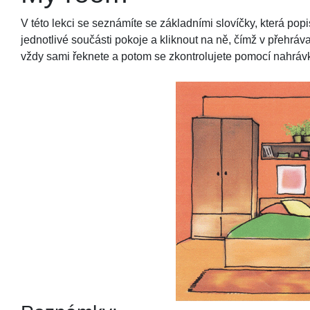
V této lekci se seznámíte se základními slovíčky, která pop
jednotlivé součásti pokoje a kliknout na ně, čímž v přehráva
vždy sami řeknete a potom se zkontrolujete pomocí nahráv