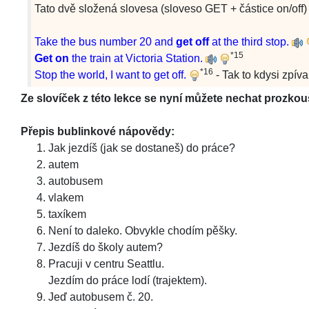
Tato dvě složená slovesa (sloveso GET + částice on/off
Take the bus number 20 and
get off
at the third stop.
*15
Get on
the train at Victoria Station.
*16
Stop the world, I want to get off.
- Tak to kdysi zpí
Ze slovíček z této lekce se nyní můžete nechat prozkou
Přepis bublinkové nápovědy:
Jak jezdíš (jak se dostaneš) do práce?
autem
autobusem
vlakem
taxíkem
Není to daleko. Obvykle chodím pěšky.
Jezdíš do školy autem?
Pracuji v centru Seattlu.
Jezdím do práce lodí (trajektem).
Jeď autobusem č. 20.