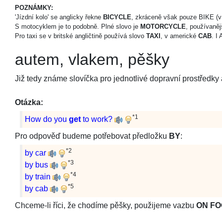
POZNÁMKY:
'Jízdní kolo' se anglicky řekne
BICYCLE
, zkráceně však pouze BIKE (v č
S motocyklem je to podobně. Plné slovo je
MOTORCYCLE
, používaně
Pro taxi se v britské angličtině používá slovo
TAXI
, v americké
CAB
. I
autem, vlakem, pěšky
Již tedy známe slovíčka pro jednotlivé dopravní prostředky
Otázka:
*1
How do you
get
to work?
Pro odpověď budeme potřebovat předložku
BY
:
*2
by car
*3
by bus
*4
by train
*5
by cab
Chceme-li říci, že chodíme pěšky, použijeme vazbu
ON FO