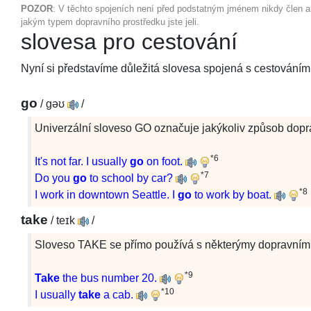
POZOR
: V těchto spojeních není před podstatným jménem nikdy člen an
jakým typem dopravního prostředku jste jeli.
slovesa pro cestování
Nyní si představíme důležitá slovesa spojená s cestováním
go
/
gəʊ
/
Univerzální sloveso GO označuje jakýkoliv způsob dopravy z
*6
It's not far. I usually
go
on foot.
*7
Do you
go
to school by car?
*8
I work in downtown Seattle. I
go
to work by boat.
take
/
teɪk
/
Sloveso TAKE se přímo používá s některýmy dopravními 
*9
Take
the bus number 20.
*10
I usually
take
a cab.