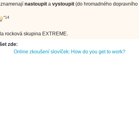
) znamenají
nastoupit
a
vystoupit
(do hromadného dopravního p
*14
vala rocková skupina EXTREME.
šet zde:
Online zkoušení slovíček: How do you get to work?