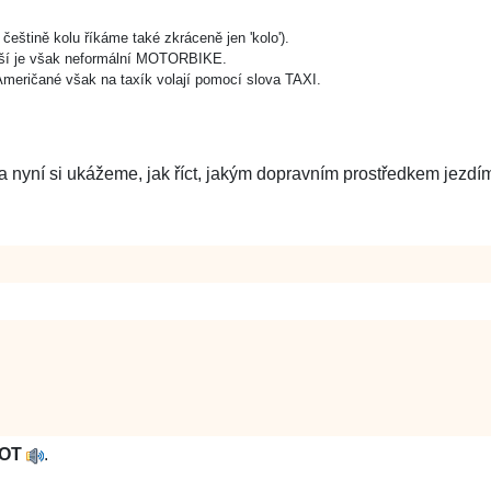
eštině kolu říkáme také zkráceně jen 'kolo').
jší je však neformální MOTORBIKE.
 Američané však na taxík volají pomocí slova TAXI.
 a nyní si ukážeme, jak říct, jakým dopravním prostředkem jezdí
OT
.