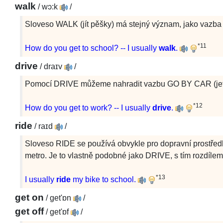
walk
/
wɔ:k
/
Sloveso WALK (jít pěšky) má stejný význam, jako vaz
*11
How do you get to school? -- I usually
walk
.
drive
/
draɪv
/
Pomocí DRIVE můžeme nahradit vazbu GO BY CAR (jet
*12
How do you get to work? -- I usually
drive
.
ride
/
raɪd
/
Sloveso RIDE se používá obvykle pro dopravní prostředky
metro. Je to vlastně podobné jako DRIVE, s tím rozdílem, 
*13
I usually
ride
my bike to school.
get on
/
get'ɒn
/
get off
/
get'ɒf
/