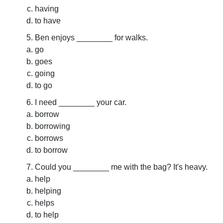
having
to have
Ben enjoys ________ for walks.
go
goes
going
to go
I need ________ your car.
borrow
borrowing
borrows
to borrow
Could you ________ me with the bag? It's heavy.
help
helping
helps
to help