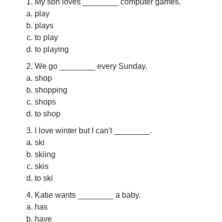
My son loves ________ computer games.
play
plays
to play
to playing
We go ________ every Sunday.
shop
shopping
shops
to shop
I love winter but I can't ________.
ski
skiing
skis
to ski
Katie wants ________ a baby.
has
have