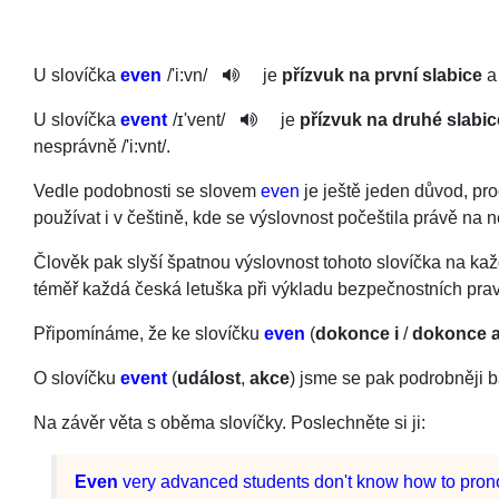
U slovíčka
even
/
'i:vn
/
je
přízvuk na první slabice
a
U slovíčka
event
/
ɪ'vent
/
je
přízvuk na druhé slabic
nesprávně
/
'i:vnt
/
.
Vedle podobnosti se slovem
even
je ještě jeden důvod, pr
používat i v češtině, kde se výslovnost počeštila právě na n
Člověk pak slyší špatnou výslovnost tohoto slovíčka na ka
téměř každá česká letuška při výkladu bezpečnostních prav
Připomínáme, že ke slovíčku
even
(
dokonce i
/
dokonce a
O slovíčku
event
(
událost
,
akce
) jsme se pak podrobněji 
Na závěr věta s oběma slovíčky. Poslechněte si ji:
Even
very
advanced
students
do
n't
know
how
to
pron