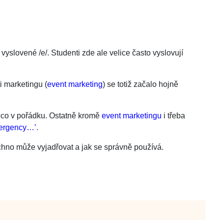
ě vyslovené
/
e
/
. Studenti zde ale velice často vyslovují
i marketingu (
event marketing
) se totiž začalo hojně
něco v pořádku. Ostatně kromě
event marketingu
i třeba
mergency…’
.
echno může vyjadřovat a jak se správně používá.