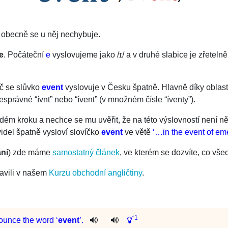
 obecně se u něj nechybuje.
e
. Počáteční
e
vyslovujeme jako
/
ɪ
/
a v druhé slabice je zřeteln
oč se slůvko
event
vyslovuje v Česku špatně. Hlavně díky oblast
esprávné “ívnt” nebo “ívent” (v množném čísle “íventy”).
ždém kroku a nechce se mu uvěřit, že na této výslovností není 
idel špatně vysloví slovíčko
event
ve větě
‘…in the event of e
ni
) zde máme
samostatný článek
, ve kterém se dozvíte, co vš
bavili v našem
Kurzu obchodní angličtiny
.
*1
ounce
the
word
‘
event
’.