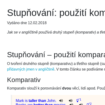
Stupňování: použití kom
Vydáno dne 12.02.2018
Jak se v angličtině používá druhý stupeň (komparativ) a třet
Stupňování – použití kompara
O tvoření druhého stupně (
komparativu
) a třetího stupně (
su
přídavných jmen v angličtině
. V tomto článku se podíváme n
Komparativ
Komparativ slouží k porovnávání
dvou
věcí, lidí apod. Pou
*1
Mark
is
taller
than
John
.
*2
Books
are
better
than
movies
.