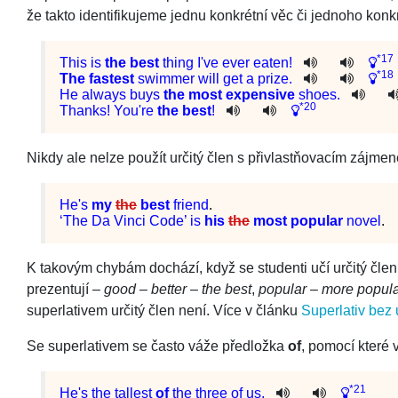
že takto identifikujeme jednu konkrétní věc či jednoho kon
*17
This
is
the
best
thing
I
've
ever
eaten
!
*18
The
fastest
swimmer
will
get
a
prize
.
He
always
buys
the
most
expensive
shoes
.
*20
Thanks
!
You
're
the
best
!
Nikdy ale nelze použít určitý člen s přivlastňovacím zájme
He's
my
the
best
friend
.
‘The Da Vinci Code’ is
his
the
most popular
novel
.
K takovým chybám dochází, když se studenti učí určitý člen
prezentují –
good – better – the best
,
popular – more popula
superlativem určitý člen není. Více v článku
Superlativ bez 
Se superlativem se často váže předložka
of
, pomocí které
*21
He
's
the
tallest
of
the
three
of
us
.