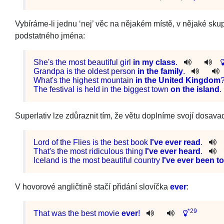
Vybíráme-li jednu ‘nej’ věc na nějakém místě, v nějaké sk
podstatného jména:
She
's
the
most
beautiful
girl
in
my
class
.
Grandpa
is
the
oldest
person
in
the
family
.
What
's
the
highest
mountain
in
the
United
Kingdom
The
festival
is
held
in
the
biggest
town
on
the
island
.
Superlativ lze zdůraznit tím, že větu doplníme svojí dosava
Lord
of
the
Flies
is
the
best
book
I
've
ever
read
.
That
's
the
most
ridiculous
thing
I
've
ever
heard
.
Iceland
is
the
most
beautiful
country
I
've
ever
been
to
V hovorové angličtině stačí přidání slovíčka
ever
:
*29
That
was
the
best
movie
ever
!