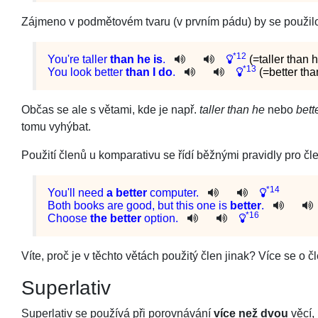
Zájmeno v podmětovém tvaru (v prvním pádu) by se použilo
*12
You
're
taller
than
he
is
.
(=taller than 
*13
You
look
better
than
I
do
.
(=better th
Občas se ale s větami, kde je např.
taller than he
nebo
bett
tomu vyhýbat.
Použití členů u komparativu se řídí běžnými pravidly pro čl
*14
You
'll
need
a
better
computer
.
Both
books
are
good
,
but
this
one
is
better
.
*16
Choose
the
better
option
.
Víte, proč je v těchto větách použitý člen jinak? Více se o 
Superlativ
Superlativ se používá při porovnávání
více než dvou
věcí, 