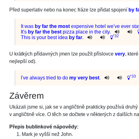
Před superlativ nebo na konec fráze lze přidat spojení
by f
It
was
by
far
the
most
expensive
hotel
we
've
ever
st
It
's
by
far
the
best
pizza
place
in
the
city
.
*32
This
is
your
best
idea
by
far
.
U krátkých přídavných jmen lze použít příslovce
very
, kter
nejlepší od).
*33
I
've
always
tried
to
do
my
very
best
.
Závěrem
Ukázali jsme si, jak se v angličtině prakticky používá druh
v angličtině více. O těch se dočtete v některých z dalších n
Přepis bublinkové nápovědy:
Mark je vyšší než John.