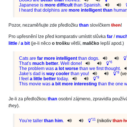
Japanese
is
more
difficult
than
Spanish
.
I
heard
that
dolphins
are
more
intelligent
than
huma
Pozor, nezaměňujte zde předložku
than
slovíčkem
then
!
Pro upřesnění lze před komparativ umístit slůvka
far
/
muc
little
/
a bit
(je-li něco
o trošku
větší,
maličko
lepší apod.)
Cats
are
far
more
intelligent
than
dogs
.
*6
That
's
much
better
.
Well
done
!
The
problem
was
a
lot
worse
than
we
first
thought
.
*8
Jake
's
dad
is
way
cooler
than
you
!
(ve
*9
I
feel
a
little
better
today
.
This
movie
was
a
bit
more
interesting
than
the
one
Je-li za předložkou
than
osobní zájmeno, zpravidla použív
they
).
*11
You
're
taller
than
him
.
(nikoliv
than h