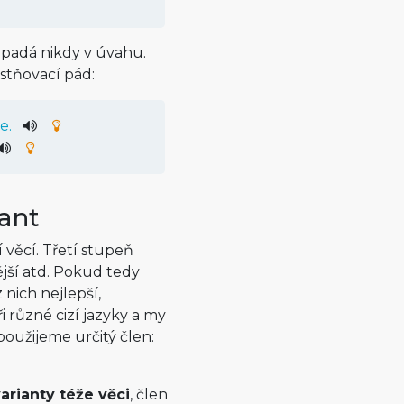
ipadá nikdy v úvahu.
stňovací pád:
e.
iant
věcí. Třetí stupeň
nější atd. Pokud tedy
 nich nejlepší,
ři různé cizí jazyky a my
 použijeme určitý člen:
arianty téže věci
, člen