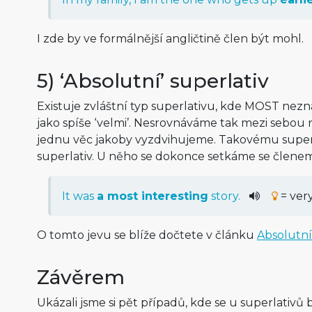
I zde by ve formálnější angličtině člen být mohl.
5) ‘Absolutní’ superlativ
Existuje zvláštní typ superlativu, kde MOST nezn
jako spíše ‘velmi’. Nesrovnáváme tak mezi sebou 
jednu věc jakoby vyzdvihujeme. Takovému superl
superlativ. U něho se dokonce setkáme se člene
It was
a most interesting
story.
= ver
O tomto jevu se blíže dočtete v článku
Absolutní
Závěrem
Ukázali jsme si pět případů, kde se u superlativů