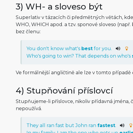
3) WH- a sloveso být
Superlativ v tázacích či předmětných větách, kd
WHO, WHICH apod. a tzv. sponové sloveso (např. b
bez členu:
You don't know what's
best
for you.
Who's going to win? That depends on who's
Ve formálnější angličtině ale lze v tomto případě 
4) Stupňování příslovcí
Stupňujeme-li příslovce, nikoliv přídavná jména, 
nepoužívá.
They all ran fast but John ran
fastest
.
In my family, I am the one who gets up
earli