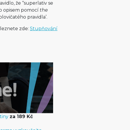
vidlo, že “superlativ se
o opisem pomocí
the
olovičatého pravidla’.
aleznete zde:
Stupňování
tiny
za 189 Kč