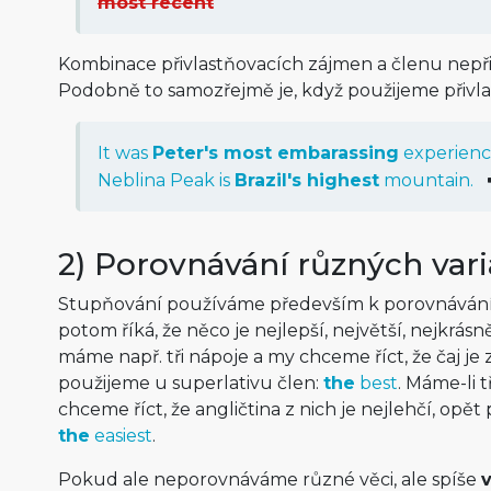
most recent
Kombinace přivlastňovacích zájmen a členu nepř
Podobně to samozřejmě je, když použijeme přivla
It was
Peter's most embarassing
experienc
Neblina Peak is
Brazil's highest
mountain.
2) Porovnávání různých var
Stupňování používáme především k porovnávání 
potom říká, že něco je nejlepší, největší, nejkrás
máme např. tři nápoje a my chceme říct, že čaj je z
použijeme u superlativu člen:
the
best
. Máme-li t
chceme říct, že angličtina z nich je nejlehčí, opět
the
easiest
.
Pokud ale neporovnáváme různé věci, ale spíše
v