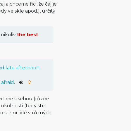
a chceme říci, že čaj je
dy ve skle apod.), určitý
nikoliv
the best
d late afternoon.
afraid.
ěci mezi sebou (různé
 okolností (tedy stín
 stejní lidé v různých