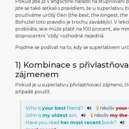
Pokud jste již v angličtině narazili na stupňován
jste se také setkali s pravidlem, že u superlativu 
používáme určitý člen (
the best, the longest, th
Bohužel toto pravidlo je trochu zavádějící. V lekc
probíráte, sice může platit na 100 procent, ale mim
stoprocentní ‘vždy’ rozhodně nejedná.
Pojďme se podívat na to, kdy se superlativem ur
1) Kombinace s přivlastňov
zájmenem
Pokud je u superlativu přivlastňovací zájmeno, č
případě použít.
Who is
your best
friend?
nikoliv
your 
John is
my oldest
son.
nikoliv
my the 
Have you read
her most recent
book?