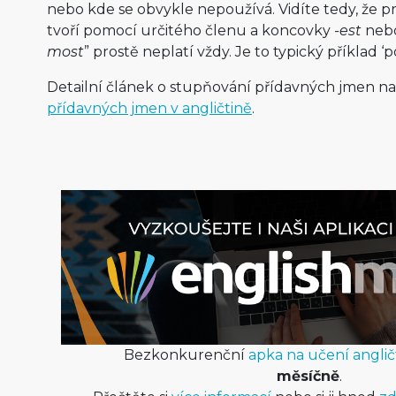
nebo kde se obvykle nepoužívá. Vidíte tedy, že pra
tvoří pomocí určitého členu a koncovky
-est
neb
most
” prostě neplatí vždy. Je to typický příklad ‘p
Detailní článek o stupňování přídavných jmen n
přídavných jmen v angličtině
.
Bezkonkurenční
apka na učení anglič
měsíčně
.