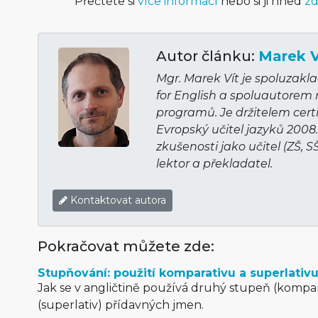
Přečtěte si
více informací
nebo si ji hned
zd
Autor článku:
Marek V
Mgr. Marek Vít je spoluzakl
for English a spoluautorem
programů. Je držitelem cert
Evropský učitel jazyků 2008
zkušenosti jako učitel (ZŠ, S
lektor a překladatel.
Kontaktovat autora
Pokračovat můžete zde:
Stupňování: použití komparativu a superlativ
Jak se v angličtině používá druhý stupeň (kompara
(superlativ) přídavných jmen.