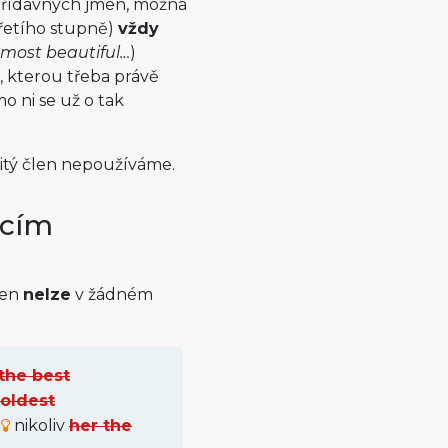
í přídavných jmen, možná
(třetího stupně)
vždy
e most beautiful…
)
i, kterou třeba právě
o ni se už o tak
čitý člen nepoužíváme.
acím
len
nelze
v žádném
the best
oldest
nikoliv
her the