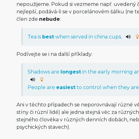
nepoužijeme. Pokud si vezmeme např. uvedený čaj 
nejlepší, podává-li se v porcelánovém šálku (ne te
člen zde
nebude
:
Tea is
best
when served in china cups.
Podívejte se i na další příklady:
Shadows are
longest
in the early morning an
People are
easiest
to control when they are 
Ani v těchto případech se neporovnávají různé v
stíny či různí lidé) ale jedna stejná věc za různých
stejného člověka v různých denních dobách, nebo
psychických stavech).