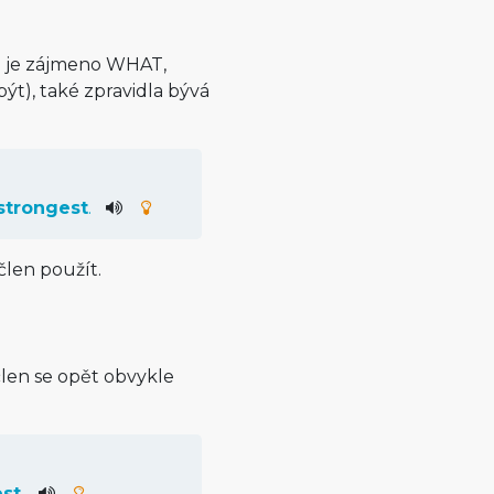
e je zájmeno WHAT,
ýt), také zpravidla bývá
strongest
.
člen použít.
člen se opět obvykle
est
.