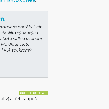
arma vyzkoušejte
.
ít
adatelem portálu Help
 několika výukových
ifikátu CPE a ocenění
. Má dlouholeté
Š i VŠ), soukromý
u
PRE-INTERMEDIATE
tiv) a třetí stupeň