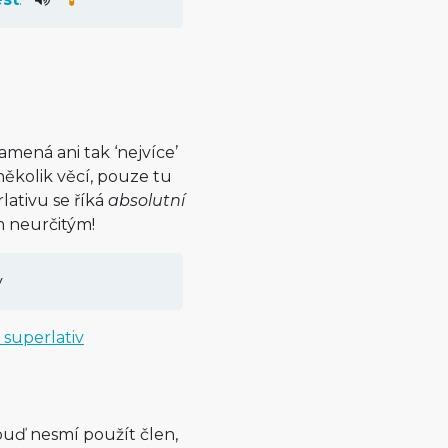
amená ani tak ‘nejvíce’
několik věcí, pouze tu
ativu se říká
absolutní
m neurčitým!
y
 superlativ
 buď nesmí použít člen,