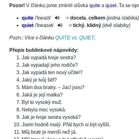
Pozor!
V článku jsme zmínili slůvka
quite
a
quiet
. Ta se op
quite
/
'kwaɪt
/
=
docela
,
celkem
(jedna slabika)
quiet
/
'kwaɪət
/
=
tichý
,
klidný
(dvě slabiky)
Pozn.: Více v článku
QUITE vs. QUIET
.
Přepis bublinkové nápovědy:
Jak vypadá tvoje sestra?
Jak vypadají jeho rodiče?
Jak vypadá ten nový učitel?
Jaký je tvůj šéf?
Mám dva bratry. -- Jací jsou?
Jaká je její matka?
Byl to vysoký muž.
Nebyla moc vysoká.
Jak je tvoje sestra vysoká?
Jsem hodně malý. Přál bych si být vyšší.
Můj bratr je menší než já.