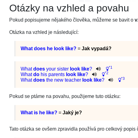
Otázky na vzhled a povahu
Pokud popisujeme nějakého člověka, můžeme se bavit o
v
Otázka na vzhled je následující:
What does he look like?
=
Jak vypadá?
*1
What
does
your
sister
look
like
?
*2
What
do
his
parents
look
like
?
*3
What
does
the
new
teacher
look
like
?
Pokud se ptáme na povahu, použijeme tuto otázku:
What is he like?
=
Jaký je?
Tato otázka se ovšem zpravidla používá pro celkový popis čl