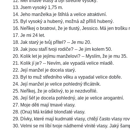
Měl tmavé vlasy a byl středně vysoký.
Jsem vysoký 1,75 m.
Jeho manželka je štíhlá a velice atraktivní.
Byl vysoký a hubený, možná až příliš hubený.
Neříkej o bratrovi, že je tlustý, Jessico. Má jen trošk
Je mi 24 let.
Jak starý je tvůj přítel? -- Je mu 20.
Jak jsou staří tvoji rodiče? -- Je jim kolem 50.
Kolik let je jejímu manželovi? -- Myslím, že je mu 35.
Kolik jí je? -- Nevím, ale vypadá velice mladě.
Její manžel je docela starý.
Byl to muž středního věku a vypadal velice dobře.
Její manžel je velice pohledný třicátník.
Neříkej, že je ošklivý, to je nezdvořilé.
Její šéf je docela pohledný, ale je velice arogantní.
Moje děti mají tmavé vlasy.
(Ona) Má krátké blonďaté vlasy.
Dívky, které mají kudrnaté vlasy, chtějí často vlasy ro
Velmi se mi líbí tvoje nádherné vlnité vlasy. Jaký š