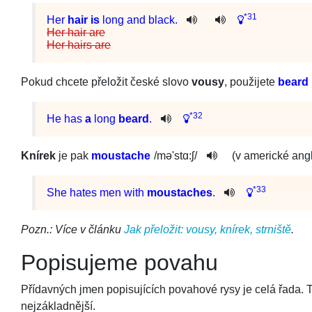
*31
Her
hair
is
long
and
black
.
Her hair are
Her hairs are
Pokud chcete přeložit české slovo
vousy
, použijete
beard
*32
He
has
a
long
beard
.
Knírek
je pak
moustache
/
mə'st­ɑ:ʃ
/
(v americké ang
*33
She
hates
men
with
moustaches
.
Pozn.: Více v článku
Jak přeložit: vousy, knírek, strniště
.
Popisujeme povahu
Přídavných jmen popisujících povahové rysy je celá řada. T
nejzákladnější.