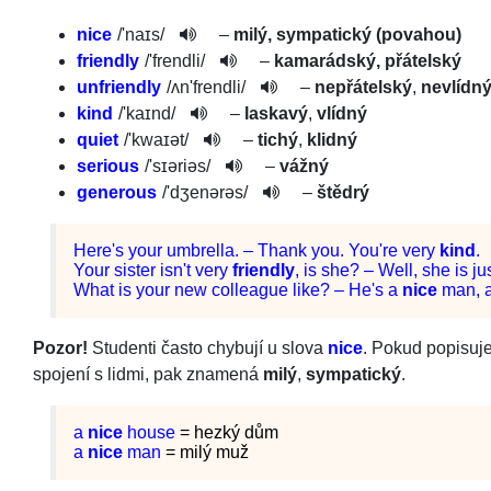
nice
/
'naɪs
/
–
milý, sympatický (povahou)
friendly
/
'fren­dli
/
–
kamarádský, přátelský
unfriendly
/
ʌn'fren­dli
/
–
nepřátelský
,
nevlídn
kind
/
'kaɪnd
/
–
laskavý
,
vlídný
quiet
/
'kwaɪət
/
–
tichý
,
klidný
serious
/
'sɪəriəs
/
–
vážný
generous
/
'dʒenərəs
/­
–
štědrý
Here
's
your
umbrella
. –
Thank
you
.
You
're
very
kind
.
Your
sister
is
n't
very
friendly
,
is
she
? –
Well
,
she
is
ju
What
is
your
new
colleague
like
? –
He
's
a
nice
man
,
Pozor!
Studenti často chybují u slova
nice
. Pokud popisuj
spojení s lidmi, pak znamená
milý
,
sympatický
.
a
nice
house
= hezký dům
a
nice
man
= milý muž