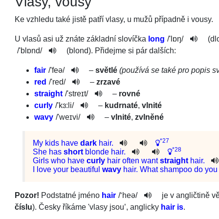
Vlasy, vousy
Ke vzhledu také jistě patří vlasy, u mužů případně i vousy.
U vlasů asi už znáte základní slovíčka
long
/
'lɒŋ
/
(dl
/
'blɒnd
/
(blond). Přidejme si pár dalších:
fair
/
'feə
/
–
světlé
(používá se také pro popis s
red
/
'red
/
–
zrzavé
straight
/
'streɪt
/
–
rovné
curly
/
'kɜ:li
/
–
kudrnaté
,
vlni­té
wavy
/
'weɪvi
/
–
vlnité
,
zvlněné
*27
My
kids
have
dark
hair
.
*28
She
has
short
blonde
hair
.
Girls
who
have
curly
hair
often
want
straight
hair
.
I
love
your
beautiful
wavy
hair
.
What
shampoo
do
you
Pozor!
Podstatné jméno
hair
/
‘heə
/
je v angličtině 
číslu
). Česky říkáme 'vlasy jsou’, anglicky
hair is
.