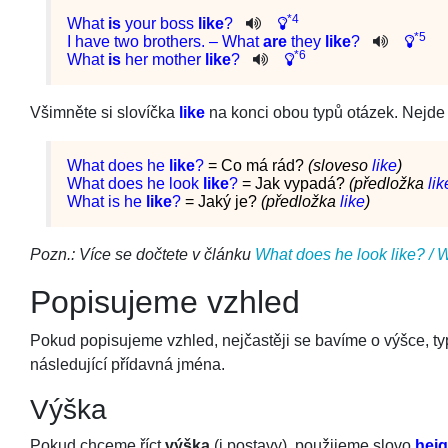
*4
What
is
your
boss
like
?
*5
I
have
two
brothers
. –
What
are
they
like
?
*6
What
is
her
mother
like
?
Všimněte si slovíčka
like
na konci obou typů otázek. Nejde
What does he
like
?
= Co má rád?
(sloveso
like
)
What does he look
like
?
= Jak vypadá?
(předložka
lik
What is he
like
?
= Jaký je?
(předložka
like
)
Pozn.: Více se dočtete v článku
What does he look like? / W
Popisujeme vzhled
Pokud popisujeme vzhled, nejčastěji se bavíme o výšce, typu
následující přídavná jména.
Výška
Pokud chceme říct
výška
(i postavy), použijeme slovo
heig