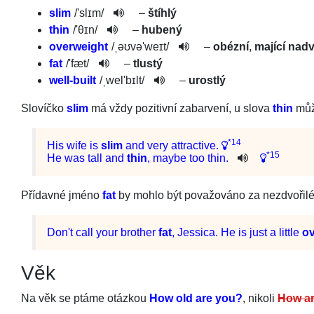
slim
/
'slɪm
/
–
štíhlý
thin
/
'θɪn
/
–
hubený
overweight
/
ˌəʊvə'weɪ­t
/
–
obézní
,
mající nad
fat
/
'fæt
/
–
tlustý
well-built
/
ˌwel'bɪlt
/­
–
urostlý
Slovíčko
slim
má vždy pozitivní zabarvení, u slova
thin
můž
*14
His
wife
is
slim
and
very
attractive
.
*15
He
was
tall
and
thin
,
maybe
too
thin
.
Přídavné jméno
fat
by mohlo být považováno za nezdvořilé, 
Do
n't
call
your
brother
fat
,
Jessica
.
He
is
just
a
little
ov
Věk
Na věk se ptáme otázkou
How old are you?
, nikoli
How ar