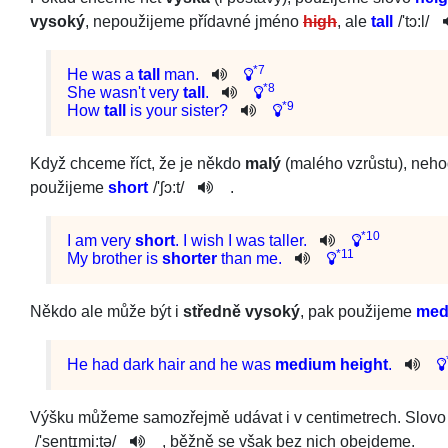
vysoký
, nepoužijeme přídavné jméno
high
, ale
tall
/
'tɔ:l
/
*7
He
was
a
tall
man
.
*8
She
was
n't
very
tall
.
*9
How
tall
is
your
sister
?
Když chceme říct, že je někdo
malý
(malého vzrůstu), neho
použijeme
short
/
'ʃɔ:t
/
.
*10
I
am
very
short
.
I
wish
I
was
taller
.
*11
My
brother
is
shorter
than
me
.
Někdo ale může být i
středně vysoký
, pak použijeme
med
He
had
dark
hair
and
he
was
medium
height
.
Výšku můžeme samozřejmě udávat i v centimetrech. Slov
/
'sen­tɪmi:tə
/
, běžně se však bez nich obejdeme.