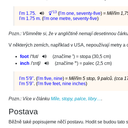
*13
I
'm
1
.75.
(
I'm one, seventy-five
) =
Měřím 1,7
I'm 1.75 m.
(
I'm one metre, seventy-five
)
Pozn.: Všimněte si, že v angličtině nemají desetinnou čárku
V některých zemích, například v USA, nepoužívají metry a 
foot
/
‘fʊt
/
(značíme
’
) = stopa (30,5 cm)
inch
/
'ɪntʃ
/
(značíme
"
) = palec (2,5 cm)
I'm 5'9"
. (
I'm five, nine
) =
Měřím 5 stop, 9 palců. (cca 
I'm 5'9"
. (
I'm five feet, nine inches
)
Pozn.: Více v článku
Míle, stopy, palce, libry…
.
Postava
Běžně také popisujeme něčí postavu. Hodit se budou tato s