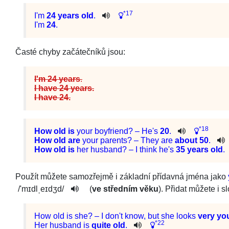
*17
I
'm
24
years
old
.
I'm
24
.
Časté chyby začátečníků jsou:
I'm 24 years
.
I have 24 years.
I have 24.
*18
How
old
is
your
boyfriend
? –
He
's
20
.
How
old
are
your
parents
? –
They
are
about
50
.
How
old
is
her
husband
? –
I
think
he
's
35
years
old
.
Použít můžete samozřejmě i základní přídavná jména jako
/
'mɪdlˌeɪ­dʒd
/
(
ve středním věku
). Přidat můžete i s
How
old
is
she
? –
I
do
n't
know
,
but
she
looks
very
yo
*22
Her
husband
is
quite
old
.