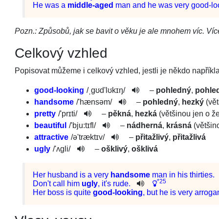
He
was
a
middle-aged
man
and
he
was
very
good-lo
Pozn.: Způsobů, jak se bavit o věku je ale mnohem víc. Víc
Celkový vzhled
Popisovat můžeme i celkový vzhled, jestli je někdo napříkla
good-looking
/
ˌgʊd'lʊkɪŋ­
/
–
pohledný
,
pohle
handsome
/
'hænsəm
/
–
pohledný
,
hezký
(vět
pretty
/
'prɪti
/
–
pěkná
,
hezká
(většinou jen o ž
beautiful
/
'bju:tɪf­l
/
–
nádherná
,
krásná
(většin
attractive
/
ə'træktɪv­
/
–
přitažlivý
,
přitažlivá
ugly
/
'ʌgli
/
–
ošklivý
,
ošklivá
Her
husband
is
a
very
handsome
man
in
his
thirties.
*25
Do
n't
call
him
ugly
,
it
's
rude
.
Her
boss
is
quite
good-looking
,
but
he
is
very
arroga