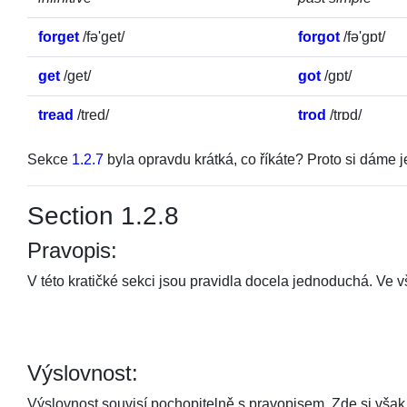
forget
/
fə'get
/
forgot
/
fə'gɒt
/
get
/
get
/
got
/
gɒt
/
tread
/
tred
/
trod
/
trɒd
/
Sekce
1.2.7
byla opravdu krátká, co říkáte? Proto si dáme j
Section 1.2.8
Pravopis:
V této kratičké sekci jsou pravidla docela jednoduchá. Ve v
Výslovnost:
Výslovnost souvisí pochopitelně s pravopisem. Zde si však