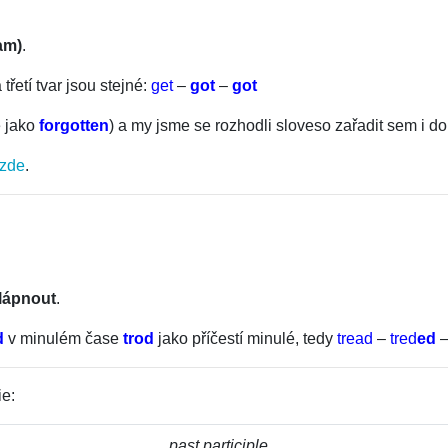
am)
.
 třetí tvar jsou stejné:
get
–
got
–
got
ě jako
forgotten
) a my jsme se rozhodli sloveso zařadit sem i d
zde
.
šlápnout
.
d
v minulém čase
trod
jako příčestí minulé, tedy
tread
–
tred
ed
ie:
past participle