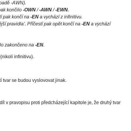
ípadě -AWN).
ak končilo
-OWN
/
-AWN
/
-EWN
.
stí pak končí na
-EN
a vychází z infinitivu.
í pravidla’. Příčestí pak opět končí na
-EN
a vychází
bylo zakončeno na
-EN
.
koli infinitivu).
tí tvar se budou vyslovovat jinak.
díl v pravopisu proti předcházející kapitole je, že druhý tvar