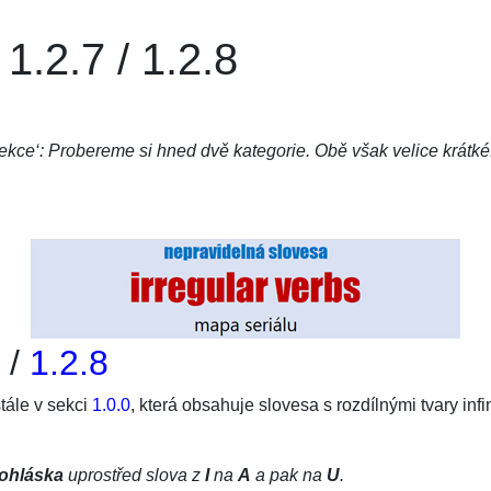
1.2.7 / 1.2.8
kce‘: Probereme si hned dvě kategorie. Obě však velice krátké
/
1.2.8
tále v sekci
1.0.0
, která obsahuje slovesa s rozdílnými tvary inf
ohláska
uprostřed slova z
I
na
A
a pak na
U
.