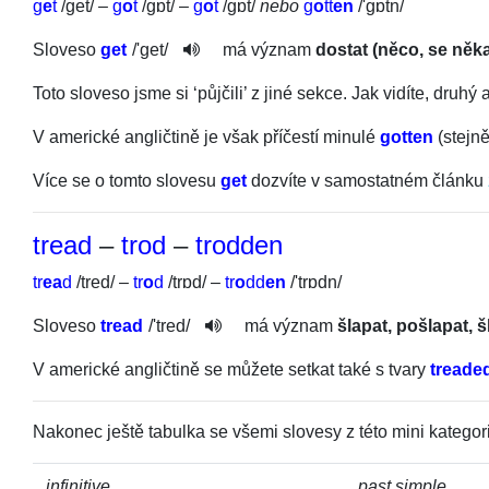
g
e
t
/
get
/
–
g
o
t
/
gɒt
/
–
g
o
t
/
gɒt
/
nebo
g
o
tt
en
/
'gɒtn
/
Sloveso
get
/
'get
/
má význam
dostat (něco, se něk
Toto sloveso jsme si ‘půjčili’ z jiné sekce. Jak vidíte, druhý a
V americké angličtině je však příčestí minulé
gotten
(stejn
Více se o tomto slovesu
get
dozvíte v samostatném článku
tread
–
trod
–
trodden
tr
ea
d
/
tred
/
–
tr
o
d
/
trɒd
/
–
tr
o
dd
en
/
'trɒdn
/
Sloveso
tread
/
'tred
/
má význam
šlapat, pošlapat, 
V americké angličtině se můžete setkat také s tvary
treade
Nakonec ještě tabulka se všemi slovesy z této mini kategor
infinitive
past simple