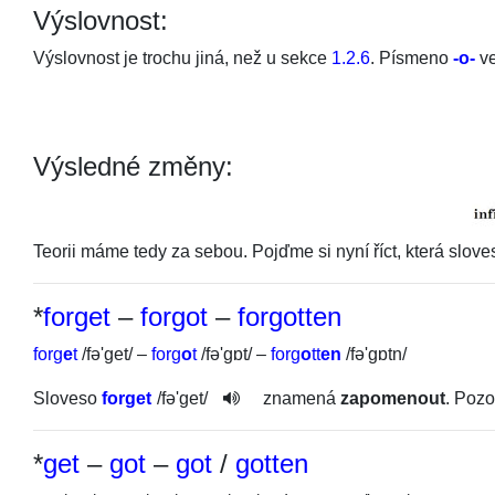
Výslovnost:
Výslovnost je trochu jiná, než u sekce
1.2.6
. Písmeno
-o-
ve
Výsledné změny:
Teorii máme tedy za sebou. Pojďme si nyní říct, která slove
*
forget
–
forgot
–
forgotten
forg
e
t
/
fə'get
/
–
forg
o
t
/
fə'gɒt
/
–
forg
o
tt
en
/
fə'gɒtn
/
Sloveso
forget
/
fə'get
/
znamená
zapomenout
. Pozo
*
get
–
got
–
got
/
gotten