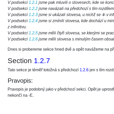
V podsekci
1.2.1
jsme pak mluvili o slovesech, kde se ko
V podsekci
1.2.2
jsme navázali na předchozí s tím rozdílem
V podsekci
1.2.3
jsme si ukázali slovesa, u nichž se
-I-
v in
V podsekci
1.2.4
jsme si zmínili slovesa, kde dochází u mi
z infinitivu.
V podsekci
1.2.5
jsme měli čtyři slovesa, se kterými se pr
V podsekci
1.2.6
jsme měli slovesa s minulým časem obsa
Dnes si probereme sekce hned dvě a opět navážeme na předch
Section
1.2.7
Tato sekce je téměř totožná s předchozí
1.2.6
jen s tím roz
Pravopis:
Pravopis je podobný jako v předchozí sekci. Opět je uprostř
nekončí na -E.