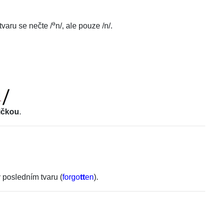
ə
 tvaru se nečte
/
n
/
, ale pouze
/
n
/
.
ičkou
.
v posledním tvaru (
forgo
tt
en
).