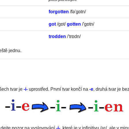
forgotten
/
fə'gɒtn
/
got
/
gɒt
/
gotten
/
'gɒtn
/
trodden
/
'trɒdn
/
eště jednu.
šech tvar je
-i-
uprostřed. První tvar končí na
-e
, druhá tvar je bez
 dejte pozor na vyslovování
-i-
, které je v infinitivu
/
aɪ
/
, ale v mi