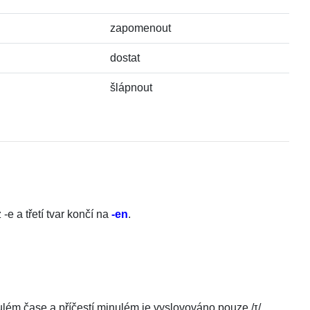
zapomenout
dostat
šlápnout
 -e a třetí tvar končí na
-en
.
nulém čase a příčestí minulém je vyslovováno pouze
/
ɪ
/
.