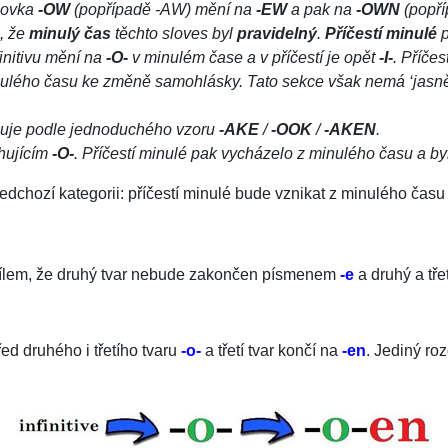
ncovka
-OW
(popřípadě -AW) mění na
-EW
a pak na
-OWN
(popř
, že
minulý čas
těchto sloves byl
pravidelný
.
Příčestí minulé
p
finitivu mění na
-O-
v minulém čase a v příčestí je opět
-I-
. Příče
nulého času ke změně samohlásky. Tato sekce však nemá ‘jasnějš
acuje podle jednoduchého vzoru
-AKE
/
-OOK
/
-AKEN
.
hujícím
-O-
. Příčestí minulé pak vycházelo z minulého času a 
ozí kategorii: příčestí minulé bude vznikat z minulého času (ni
dílem, že druhý tvar nebude zakončen písmenem
-e
a druhý a tře
ed druhého i třetího tvaru
-o-
a třetí tvar končí na
-en
. Jediný roz