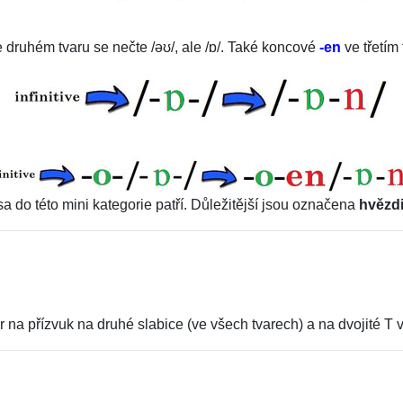
 druhém tvaru se nečte
/
əʊ
/
, ale
/
ɒ
/
. Také koncové
-en
ve třetím
sa do této mini kategorie patří. Důležitější jsou označena
hvězd
r na přízvuk na druhé slabice (ve všech tvarech) a na dvojité T 