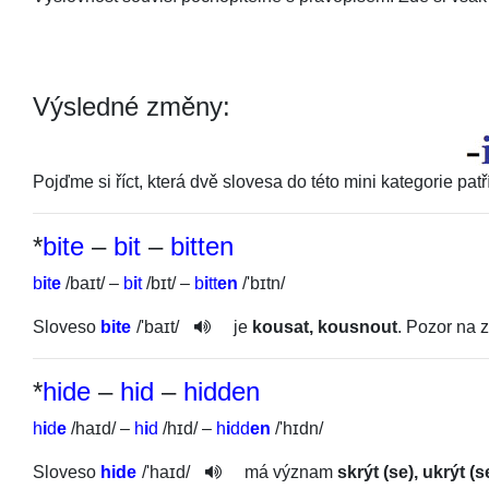
Výsledné změny:
Pojďme si říct, která dvě slovesa do této mini kategorie pa
*
bite
–
bit
–
bitten
b
i
t
e
/
baɪt
/
–
b
i
t
/
bɪt
/
–
b
i
tt
en
/
'bɪtn
/
Sloveso
bite
/
'baɪt
/
je
kousat, kousnout
. Pozor na z
*
hide
–
hid
–
hidden
h
i
d
e
/
haɪd
/
–
h
i
d
/
hɪd
/
–
h
i
dd
en
/
'hɪdn
/
Sloveso
hide
/
'haɪd
/
má význam
skrýt (se), ukrýt (s