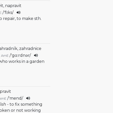
it, napravit
/
'fɪks
/
E
o repair, to make sth.
ahradník, zahradnice
/
'gɑ:rdnər
/
AmE
 who works in a garden
opravit
/
'mend
/
AmE
lish
- to fix something
roken or not working