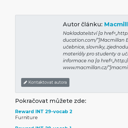
Autor článku:
Macmill
Nakladatelství [a href=„htt
ducation.com/“]Mac­millan 
učebnice, slovníky, zjednod
materiály pro studenty a učit
informace na [a href=„http://
www.macmillan­.cz/“]macmilla
Kontaktovat autora
Pokračovat můžete zde:
Reward INT 29-vocab 2
Furniture