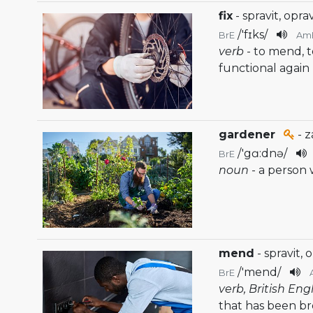
fix
- spravit, oprav
/
'fɪks
/
BrE
Am
verb
- to mend, t
functional again
gardener
- z
/
'gɑ:dnə
/
BrE
noun
- a person
mend
- spravit, 
/
'mend
/
BrE
verb, British Eng
that has been b