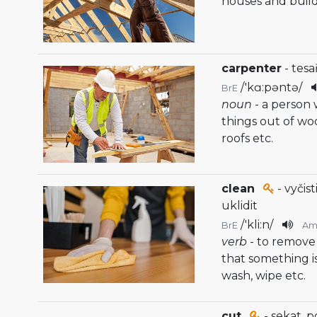
houses and buil
carpenter
- tesa
/
'kɑ:pəntə
/
BrE
noun
- a person 
things out of wo
roofs etc.
clean
- vyčisti
uklidit
/
'kli:n
/
BrE
Am
verb
- to remove 
that something is
wash, wipe etc.
cut
- sekat, 