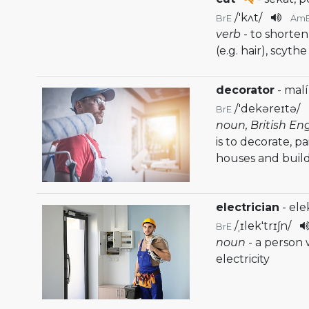
/
'kʌt
/
BrE
Am
verb
- to shorten
(e.g. hair), scyth
decorator
- malí
/
'dekəreɪtə
/
BrE
noun, British En
is to decorate, pa
houses and buil
electrician
- ele
/
ˌɪlek'trɪʃn
/
BrE
noun
- a person
electricity