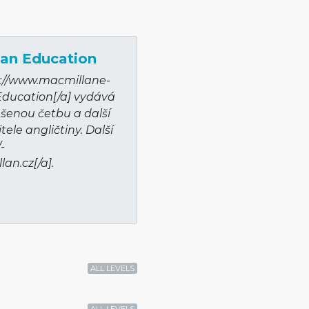
an Education
p://­www.macmillane­
Education[/a] vydává
ušenou četbu a další
ele angličtiny. Další
­
n­.cz[/a].
ALL LEVELS
ALL LEVELS