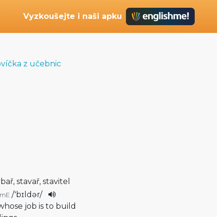
Vyzkoušejte i naši apku
ovíčka z učebnic
bař, stavař, stavitel
/
'bɪldər
/
AmE
whose job is to build