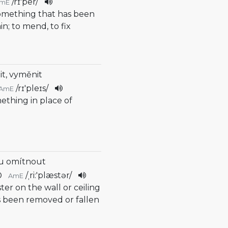
/
rɪ'per
/
mE
omething that has been
n; to mend, to fix
it, vyměnit
/
rɪ'pleɪs
/
AmE
ething in place of
u omítnout
/
ˌri:'plæstər
/
AmE
ster on the wall or ceiling
s been removed or fallen