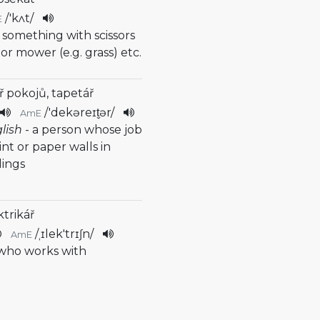
/
'kʌt
/
E
 something with scissors
e or mower (e.g. grass) etc.
ř pokojů, tapetář
/
'dekəreɪt̬ər
/
AmE
glish
- a person whose job
int or paper walls in
dings
ktrikář
/
ˌɪlek'trɪʃn
/
AmE
 who works with