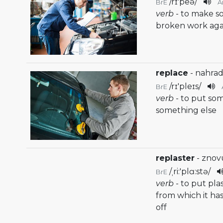
/
rɪ'peə
/
BrE
A
verb
- to make s
broken work agai
replace
- nahrad
/
rɪ'pleɪs
/
BrE
verb
- to put som
something else
replaster
- znov
/
ˌri:'plɑ:stə
/
BrE
verb
- to put pla
from which it ha
off