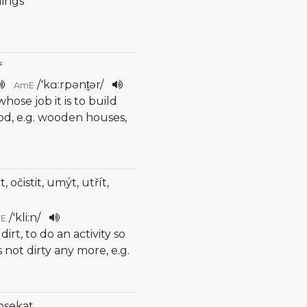
dings
ř
/
'kɑ:rpənt̬ər
/
AmE
whose job it is to build
od, e.g. wooden houses,
t, očistit, umýt, utřít,
/
'kli:n
/
E
dirt, to do an activity so
 not dirty any more, e.g.
posekat