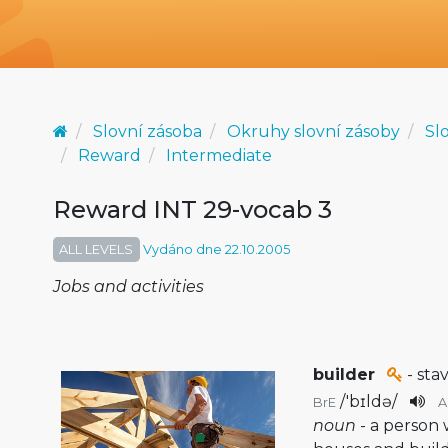
Slovní zásoba
Okruhy slovní zásoby
Sl
Reward
Intermediate
Reward INT 29-vocab 3
ALL LEVELS
Vydáno dne 22.10.2005
Jobs and activities
builder
- stav
/
'bɪldə
/
BrE
noun
- a person 