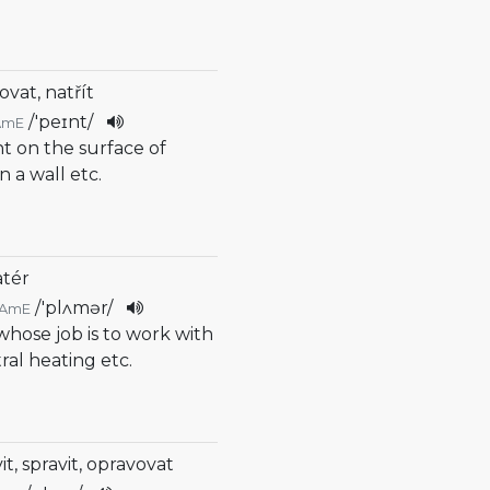
vat, natřít
/
'peɪnt
/
AmE
nt on the surface of
n a wall etc.
atér
/
'plʌmər
/
AmE
whose job is to work with
ral heating etc.
it, spravit, opravovat