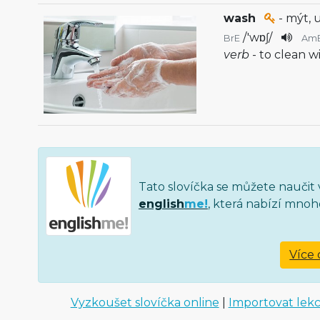
wash
- mýt, 
/
'wɒʃ
/
BrE
Am
verb
- to clean w
Tato slovíčka se můžete naučit 
english
me!
, která nabízí mnoh
Více 
Vyzkoušet slovíčka online
|
Importovat lek