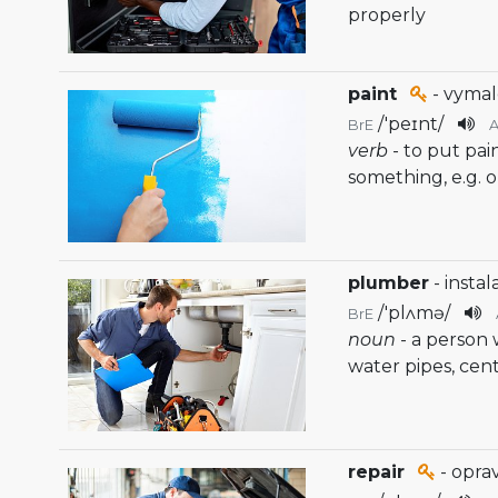
properly
paint
- vymalo
/
'peɪnt
/
BrE
verb
- to put pai
something, e.g. o
plumber
- instal
/
'plʌmə
/
BrE
noun
- a person 
water pipes, cent
repair
- oprav