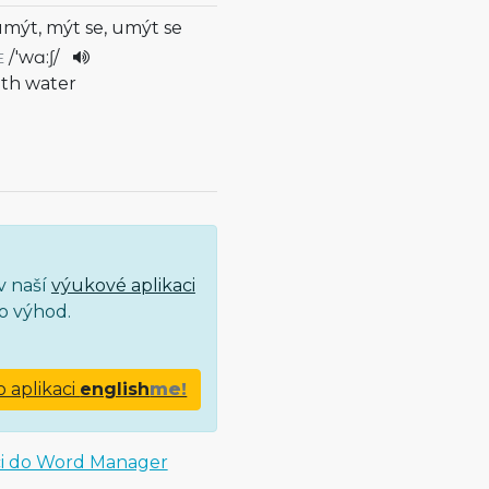
umýt, mýt se, umýt se
/
'wɑ:ʃ
/
E
ith water
v naší
výukové aplikaci
o výhod.
o aplikaci
english
me!
ci do Word Manager