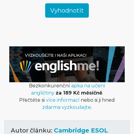
Bezkonkurenční
apka na učení
angličtiny
za 189 Kč měsíčně
.
Přečtěte si
více informací
nebo si ji hned
zdarma vyzkoušejte
.
Autor článku:
Cambridge ESOL