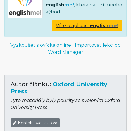
english
me!
, která nabízí mnoho
výhod.
Více o aplikaci
english
me!
Vyzkoušet slovíčka online
|
Importovat lekci do
Word Manager
Autor článku:
Oxford University
Press
Tyto materiály byly použity se svolením Oxford
University Press
Kontaktovat autora