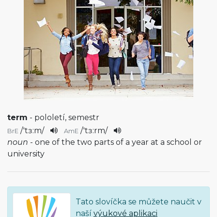
term
- pololetí, semestr
/
'tɜ:m
/
/
'tɜ:rm
/
BrE
AmE
noun
- one of the two parts of a year at a school or
university
Tato slovíčka se můžete naučit v
naší
výukové aplikaci