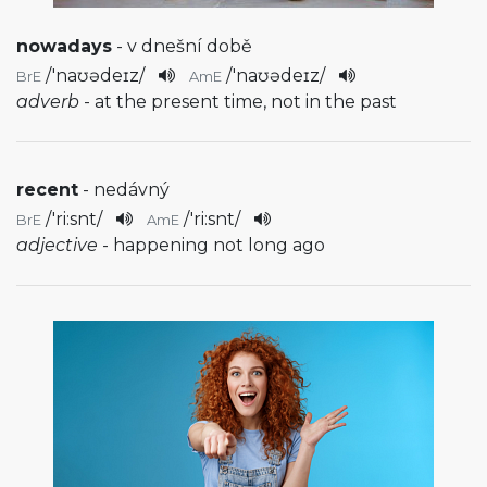
nowadays
- v dnešní době
/
'naʊədeɪz
/
/
'naʊədeɪz
/
BrE
AmE
adverb
- at the present time, not in the past
recent
- nedávný
/
'ri:snt
/
/
'ri:snt
/
BrE
AmE
adjective
- happening not long ago