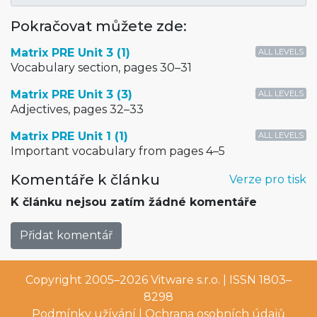
Pokračovat můžete zde:
Matrix PRE Unit 3 (1)
ALL LEVELS
Vocabulary section, pages 30–31
Matrix PRE Unit 3 (3)
ALL LEVELS
Adjectives, pages 32–33
Matrix PRE Unit 1 (1)
ALL LEVELS
Important vocabulary from pages 4–5
Komentáře k článku
Verze pro tisk
K článku nejsou zatím žádné komentáře
Přidat komentář
Copyright 2005–2026
Vitware s.r.o.
| ISSN 1803–
8298
Podmínky užívání
|
Ochrana osobních údajů