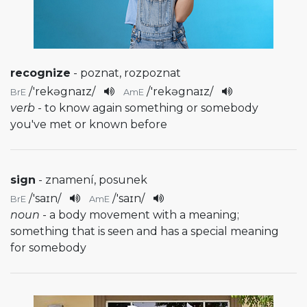
recognize
- poznat, rozpoznat
/
'rekəgnaɪz
/
/
'rekəgnaɪz
/
BrE
AmE
verb
- to know again something or somebody
you've met or known before
sign
- znamení, posunek
/
'saɪn
/
/
'saɪn
/
BrE
AmE
noun
- a body movement with a meaning;
something that is seen and has a special meaning
for somebody