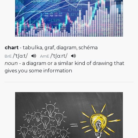
chart
- tabulka, graf, diagram, schéma
/
'tʃɑ:t
/
/
'tʃɑ:rt
/
BrE
AmE
noun
- a diagram or a similar kind of drawing that
gives you some information