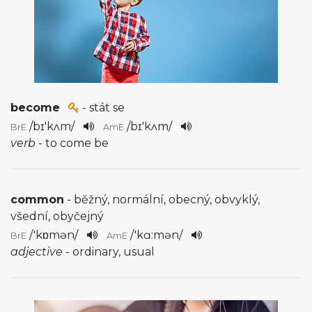
become
- stát se
/
bɪ'kʌm
/
/
bɪ'kʌm
/
BrE
AmE
verb
- to come be
common
- běžný, normální, obecný, obvyklý,
všední, obyčejný
/
'kɒmən
/
/
'kɑ:mən
/
BrE
AmE
adjective
- ordinary, usual