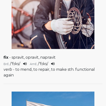
fix
- spravit, opravit, napravit
/
'fɪks
/
/
'fɪks
/
BrE
AmE
verb
- to mend, to repair, to make sth. functional
again