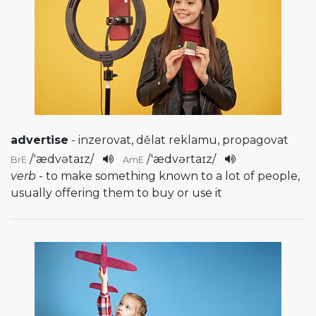
advertise
- inzerovat, dělat reklamu, propagovat
/
'ædvətaɪz
/
/
'ædvərtaɪz
/
BrE
AmE
verb
- to make something known to a lot of people,
usually offering them to buy or use it