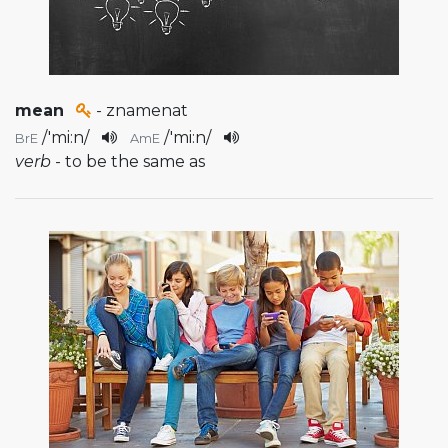
mean
- znamenat
/
'mi:n
/
/
'mi:n
/
BrE
AmE
verb
- to be the same as