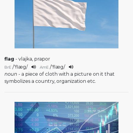
flag
- vlajka, prapor
/
'flæg
/
/
'flæg
/
BrE
AmE
noun
- a piece of cloth with a picture on it that
symbolizes a country, organization etc.