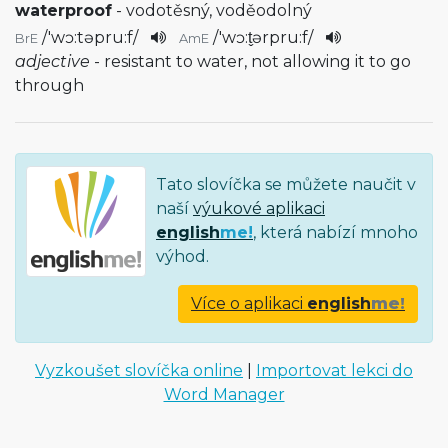
waterproof
- vodotěsný, voděodolný
/
'wɔ:təpru:f
/
/
'wɔ:t̬ərpru:f
/
BrE
AmE
adjective
- resistant to water, not allowing it to go
through
Tato slovíčka se můžete naučit v
naší
výukové aplikaci
english
me!
, která nabízí mnoho
výhod.
Více o aplikaci
english
me!
Vyzkoušet slovíčka online
|
Importovat lekci do
Word Manager