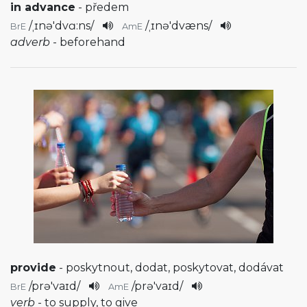
in advance
- předem
/
ˌɪnə'dvɑ:ns
/
/
ˌɪnə'dvæns
/
BrE
AmE
adverb
- beforehand
provide
- poskytnout, dodat, poskytovat, dodávat
/
prə'vaɪd
/
/
prə'vaɪd
/
BrE
AmE
verb
- to supply, to give