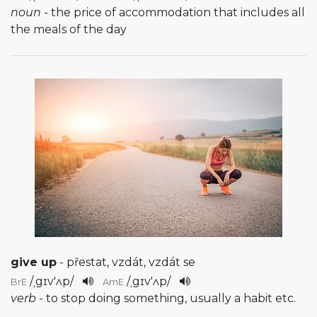
noun
- the price of accommodation that includes all
the meals of the day
give up
- přestat, vzdát, vzdát se
/
ˌgɪv'ʌp
/
/
ˌgɪv'ʌp
/
BrE
AmE
verb
- to stop doing something, usually a habit etc.