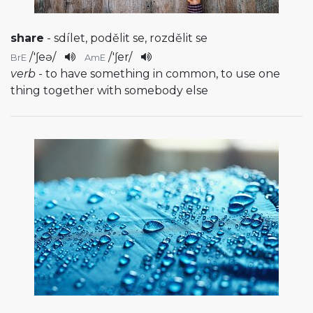
share
- sdílet, podělit se, rozdělit se
/
'ʃeə
/
/
'ʃer
/
BrE
AmE
verb
- to have something in common, to use one
thing together with somebody else