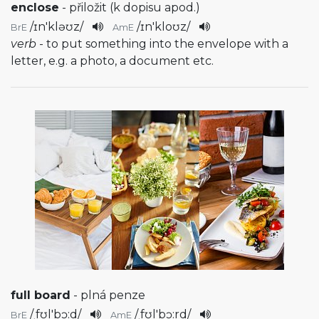
enclose
- přiložit (k dopisu apod.)
/
ɪn'kləʊz
/
/
ɪn'kloʊz
/
BrE
AmE
verb
- to put something into the envelope with a
letter, e.g. a photo, a document etc.
full board
- plná penze
/
ˌfʊl'bɔ:d
/
/
ˌfʊl'bɔ:rd
/
BrE
AmE