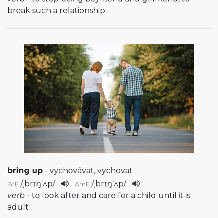
break such a relationship
bring up
- vychovávat, vychovat
/
ˌbrɪŋ'ʌp
/
/
ˌbrɪŋ'ʌp
/
BrE
AmE
verb
- to look after and care for a child until it is
adult