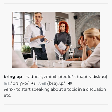
bring up
- nadnést, zmínit, předložit (např. v diskusi)
/
ˌbrɪŋ'ʌp
/
/
ˌbrɪŋ'ʌp
/
BrE
AmE
verb
- to start speaking about a topic in a discussion
etc.