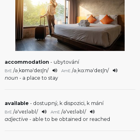
accommodation
- ubytování
/
əˌkɒmə'deɪʃn
/
/
əˌkɑ:mə'deɪʃn
/
BrE
AmE
noun
- a place to stay
available
- dostupný, k dispozici, k mání
/
ə'veɪləbl
/
/
ə'veɪləbl
/
BrE
AmE
adjective
- able to be obtained or reached