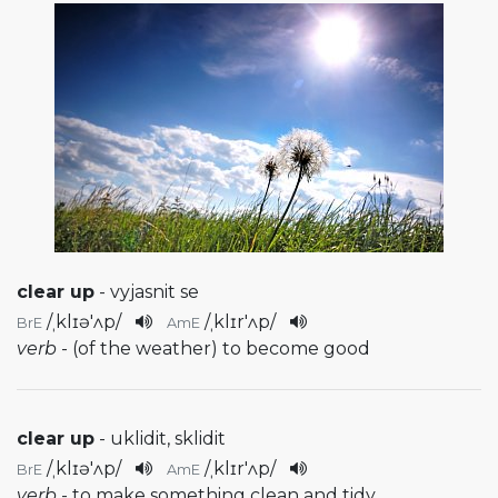
clear up
- vyjasnit se
/
ˌklɪə'ʌp
/
/
ˌklɪr'ʌp
/
BrE
AmE
verb
- (of the weather) to become good
clear up
- uklidit, sklidit
/
ˌklɪə'ʌp
/
/
ˌklɪr'ʌp
/
BrE
AmE
verb
- to make something clean and tidy