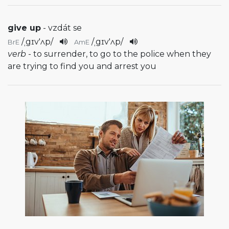
give up
- vzdát se
/
ˌgɪv'ʌp
/
/
ˌgɪv'ʌp
/
BrE
AmE
verb
- to surrender, to go to the police when they
are trying to find you and arrest you