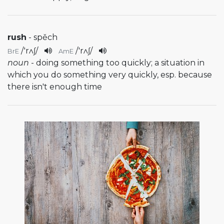
rush
- spěch
/
'rʌʃ
/
/
'rʌʃ
/
BrE
AmE
noun
- doing something too quickly; a situation in
which you do something very quickly, esp. because
there isn't enough time