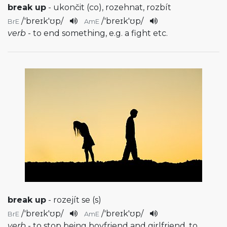
break up
- ukončit (co), rozehnat, rozbít
/
'breɪk'ʊp
/
/
'breɪk'ʊp
/
BrE
AmE
verb
- to end something, e.g. a fight etc.
break up
- rozejít se (s)
/
'breɪk'ʊp
/
/
'breɪk'ʊp
/
BrE
AmE
verb
- to stop being boyfriend and girlfriend, to