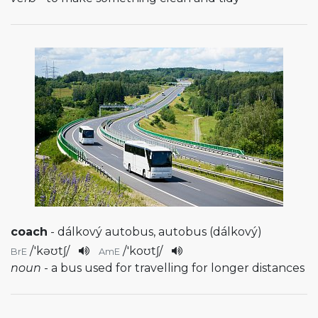
coach
- dálkový autobus, autobus (dálkový)
/
'kəʊtʃ
/
/
'koʊtʃ
/
BrE
AmE
noun
- a bus used for travelling for longer distances