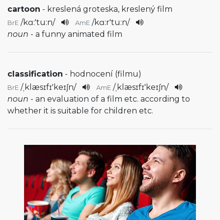
cartoon
- kreslená groteska, kreslený film
/
kɑ:'tu:n
/
/
kɑ:r'tu:n
/
BrE
AmE
noun
- a funny animated film
classification
- hodnocení (filmu)
/
ˌklæsɪfɪ'keɪʃn
/
/
ˌklæsɪfɪ'keɪʃn
/
BrE
AmE
noun
- an evaluation of a film etc. according to
whether it is suitable for children etc.