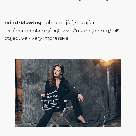
mind-blowing
- ohromující, šokující
/
'maɪndˌbləʊɪŋ
/
/
'maɪndˌbloʊɪŋ
/
BrE
AmE
adjective
- very impressive