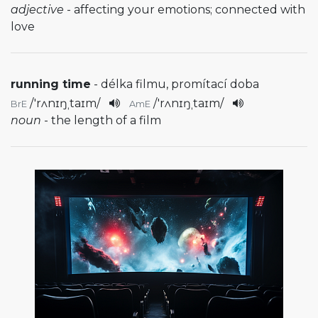
adjective
- affecting your emotions; connected with
love
running time
- délka filmu, promítací doba
/
'rʌnɪŋˌtaɪm
/
/
'rʌnɪŋˌtaɪm
/
BrE
AmE
noun
- the length of a film