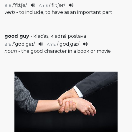
/
'fi:tʃə
/
/
'fi:tʃər
/
BrE
AmE
verb
- to include, to have as an important part
good guy
- klaďas, kladná postava
/
'gʊdˌgaɪ
/
/
'gʊdˌgaɪ
/
BrE
AmE
noun
- the good character in a book or movie