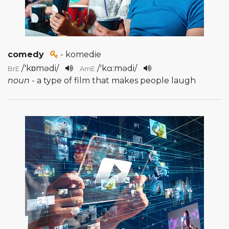
comedy
- komedie
/
'kɒmədi
/
/
'kɑ:mədi
/
BrE
AmE
noun
- a type of film that makes people laugh