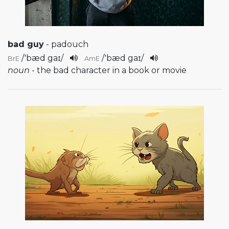
bad guy
- padouch
/
'bæd gaɪ
/
/
'bæd gaɪ
/
BrE
AmE
noun
- the bad character in a book or movie