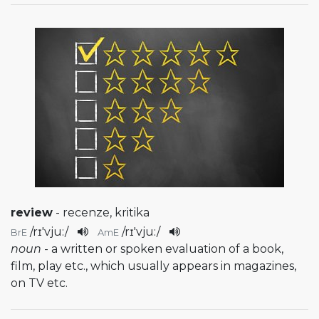
review
- recenze, kritika
/
rɪ'vju:
/
/
rɪ'vju:
/
BrE
AmE
noun
- a written or spoken evaluation of a book,
film, play etc., which usually appears in magazines,
on TV etc.