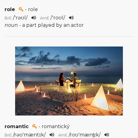
role
- role
/
'rəʊl
/
/
'roʊl
/
BrE
AmE
noun
- a part played by an actor
romantic
- romantický
/
rəʊ'mæntɪk
/
/
roʊ'mænt̬ɪk
/
BrE
AmE