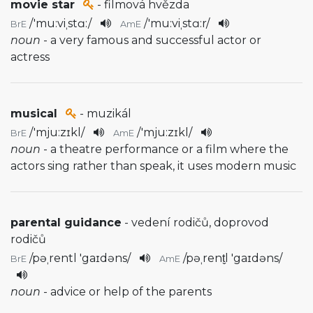
movie star
- filmová hvězda
/
'mu:viˌstɑ:
/
/
'mu:viˌstɑ:r
/
BrE
AmE
noun
- a very famous and successful actor or
actress
musical
- muzikál
/
'mju:zɪkl
/
/
'mju:zɪkl
/
BrE
AmE
noun
- a theatre performance or a film where the
actors sing rather than speak, it uses modern music
parental guidance
- vedení rodičů, doprovod
rodičů
/
pəˌrentl 'gaɪdəns
/
/
pəˌrent̬l 'gaɪdəns
/
BrE
AmE
noun
- advice or help of the parents