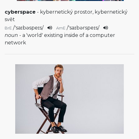
cyberspace
- kybernetický prostor, kybernetický
svět
/
'saɪbəspeɪs
/
/
'saɪbərspeɪs
/
BrE
AmE
noun
- a 'world' existing inside of a computer
network