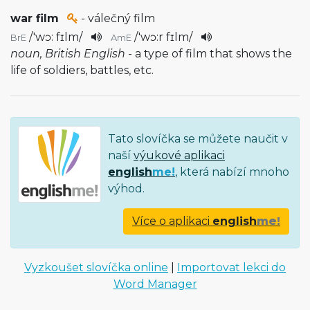
war film
- válečný film
/
'wɔ: fɪlm
/
/
'wɔ:r fɪlm
/
BrE
AmE
noun, British English
- a type of film that shows the
life of soldiers, battles, etc.
Tato slovíčka se můžete naučit v
naší
výukové aplikaci
english
me!
, která nabízí mnoho
výhod.
Více o aplikaci
english
me!
Vyzkoušet slovíčka online
|
Importovat lekci do
Word Manager