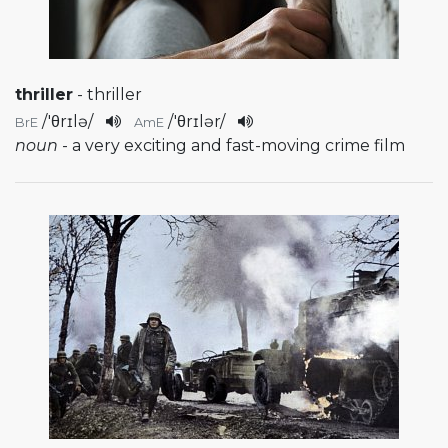
thriller
- thriller
/
'θrɪlə
/
/
'θrɪlər
/
BrE
AmE
noun
- a very exciting and fast-moving crime film