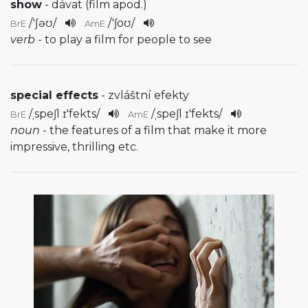
show
- dávat (film apod.)
/
'ʃəʊ
/
/
'ʃoʊ
/
BrE
AmE
verb
- to play a film for people to see
special effects
- zvláštní efekty
/
ˌspeʃl ɪ'fekts
/
/
ˌspeʃl ɪ'fekts
/
BrE
AmE
noun
- the features of a film that make it more
impressive, thrilling etc.