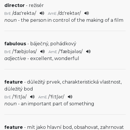
director
- režisér
/
daɪ'rektə
/
/
dɪ'rektər
/
BrE
AmE
noun
- the person in control of the making of a film
fabulous
- báječný, pohádkový
/
'fæbjʊləs
/
/
'fæbjələs
/
BrE
AmE
adjective
- excellent, wonderful
feature
- důležitý prvek, charakteristická vlastnost,
důležitý bod
/
'fi:tʃə
/
/
'fi:tʃər
/
BrE
AmE
noun
- an important part of something
feature
- mít jako hlavní bod, obsahovat, zahrnovat