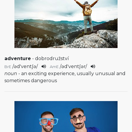
adventure
- dobrodružství
/
əd'ventʃə
/
/
əd'ventʃər
/
BrE
AmE
noun
- an exciting experience, usually unusual and
sometimes dangerous