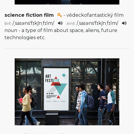
science fiction film
- vědeckofantastický film
/
ˌsaɪəns'fɪkʃnˌfɪlm
/
/
ˌsaɪəns'fɪkʃnˌfɪlm
/
BrE
AmE
noun
- a type of film about space, aliens, future
technologies etc.