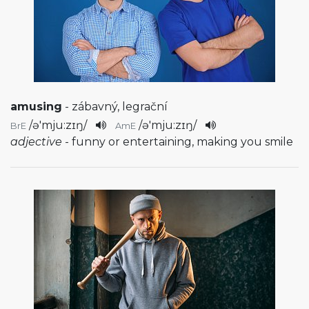
amusing
- zábavný, legrační
/
ə'mju:zɪŋ
/
/
ə'mju:zɪŋ
/
BrE
AmE
adjective
- funny or entertaining, making you smile