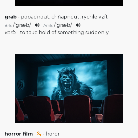
grab
- popadnout, chňapnout, rychle vzít
/
'græb
/
/
'græb
/
BrE
AmE
verb
- to take hold of something suddenly
horror film
- horor