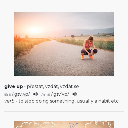
give up
- přestat, vzdát, vzdát se
/
ˌgɪv'ʌp
/
/
ˌgɪv'ʌp
/
BrE
AmE
verb
- to stop doing something, usually a habit etc.