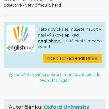
adjective
- very difficult, hard
Tato slovíčka se můžete naučit v
naší
výukové aplikaci
english
me!
, která nabízí mnoho
výhod.
Více o aplikaci
english
me!
Vyzkoušet slovíčka online
|
Importovat lekci do
Word Manager
Autor článku:
Oxford University