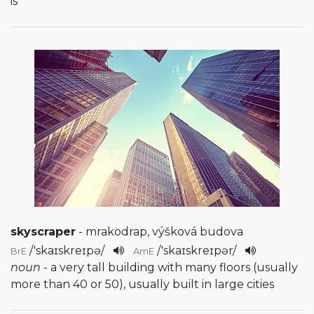
is
skyscraper
- mrakodrap, výšková budova
/
'skaɪskreɪpə
/
/
'skaɪskreɪpər
/
BrE
AmE
noun
- a very tall building with many floors (usually
more than 40 or 50), usually built in large cities