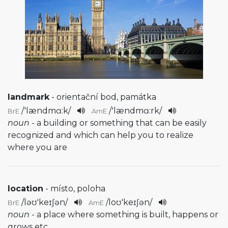
landmark
- orientační bod, památka
/
'lændmɑ:k
/
/
'lændmɑ:rk
/
BrE
AmE
noun
- a building or something that can be easily
recognized and which can help you to realize
where you are
location
- místo, poloha
/
ləʊ'keɪʃən
/
/
loʊ'keɪʃən
/
BrE
AmE
noun
- a place where something is built, happens or
grows etc.