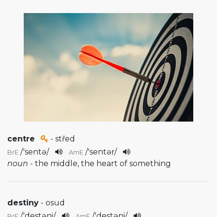
centre
- střed
/
'sentə
/
/
'sentər
/
BrE
AmE
noun
- the middle, the heart of something
destiny
- osud
/
'destəni
/
/
'destəni
/
BrE
AmE