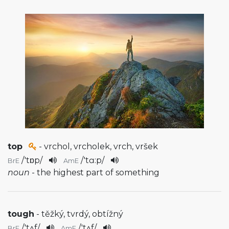
top
- vrchol, vrcholek, vrch, vršek
/
'tɒp
/
/
'tɑ:p
/
BrE
AmE
noun
- the highest part of something
tough
- těžký, tvrdý, obtížný
/
'tʌf
/
/
'tʌf
/
BrE
AmE