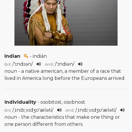
Indian
- indián
/
'ɪndɪən
/
/
'ɪndiən
/
BrE
AmE
noun
- a native american, a member of a race that
lived in America long before the Europeans arrived
individuality
- osobitost, osobnost
/
ˌɪndɪˌvɪdʒʊ'æləti
/
/
ˌɪndɪˌvɪdʒʊ'æləti
/
BrE
AmE
noun
- the characteristics that make one thing or
one person different from others