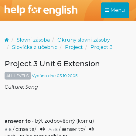
Menu
Slovní zásoba
Okruhy slovní zásoby
Slovíčka z učebnic
Project
Project 3
Project 3 Unit 6 Extension
ALL LEVELS
Vydáno dne 03.10.2005
Culture; Song
answer to
- být zodpovědný (komu)
/
'ɑ:nsə tə
/
/
'ænsər tʊ
/
BrE
AmE