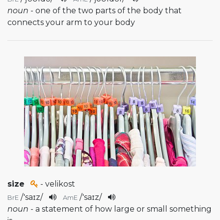
noun
- one of the two parts of the body that
connects your arm to your body
size
- velikost
/
'saɪz
/
/
'saɪz
/
BrE
AmE
noun
- a statement of how large or small something