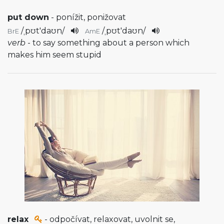
put down
- ponížit, ponižovat
/
ˌpʊt'daʊn
/
/
ˌpʊt'daʊn
/
BrE
AmE
verb
- to say something about a person which
makes him seem stupid
relax
- odpočívat, relaxovat, uvolnit se,