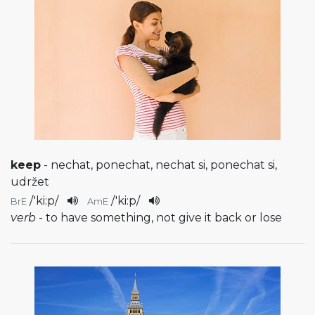
keep
- nechat, ponechat, nechat si, ponechat si,
udržet
/
'ki:p
/
/
'ki:p
/
BrE
AmE
verb
- to have something, not give it back or lose