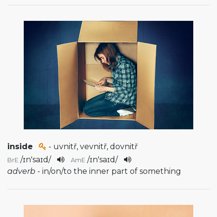
inside
- uvnitř, vevnitř, dovnitř
/
ɪn'saɪd
/
/
ɪn'saɪd
/
BrE
AmE
adverb
- in/on/to the inner part of something