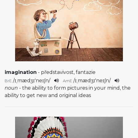
imagination
- představivost, fantazie
/
ɪˌmædʒɪ'neɪʃn
/
/
ɪˌmædʒɪ'neɪʃn
/
BrE
AmE
noun
- the ability to form pictures in your mind, the
ability to get new and original ideas