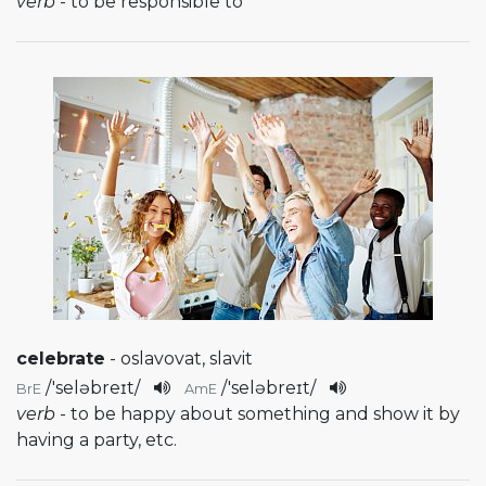
verb
- to be responsible to
celebrate
- oslavovat, slavit
/
'seləbreɪt
/
/
'seləbreɪt
/
BrE
AmE
verb
- to be happy about something and show it by
having a party, etc.