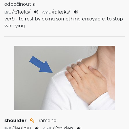
odpočinout si
/
rɪ'læks
/
/
rɪ'læks
/
BrE
AmE
verb
- to rest by doing something enjoyable; to stop
worrying
shoulder
- rameno
/
'ʃəʊldə
/
/
'ʃoʊldər
/
BrE
AmE