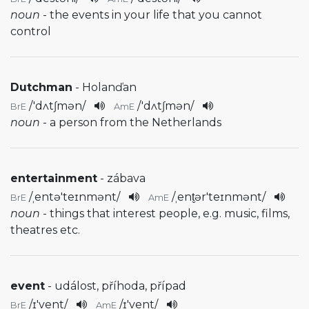
noun
- the events in your life that you cannot
control
Dutchman
- Holanďan
/
'dʌtʃmən
/
/
'dʌtʃmən
/
BrE
AmE
noun
- a person from the Netherlands
entertainment
- zábava
/
ˌentə'teɪnmənt
/
/
ˌent̬ər'teɪnmənt
/
BrE
AmE
noun
- things that interest people, e.g. music, films,
theatres etc.
event
- událost, příhoda, případ
/
ɪ'vent
/
/
ɪ'vent
/
BrE
AmE