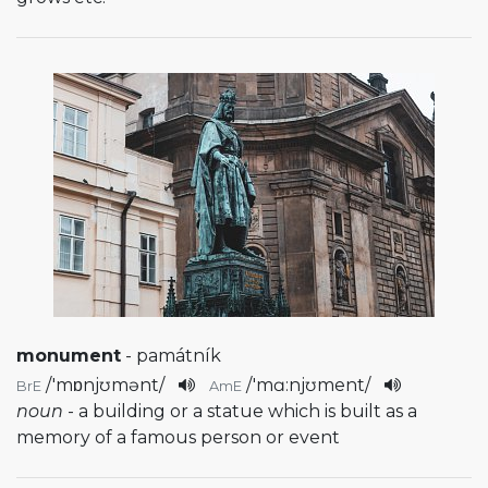
monument
- památník
/
'mɒnjʊmənt
/
/
'mɑ:njʊment
/
BrE
AmE
noun
- a building or a statue which is built as a
memory of a famous person or event