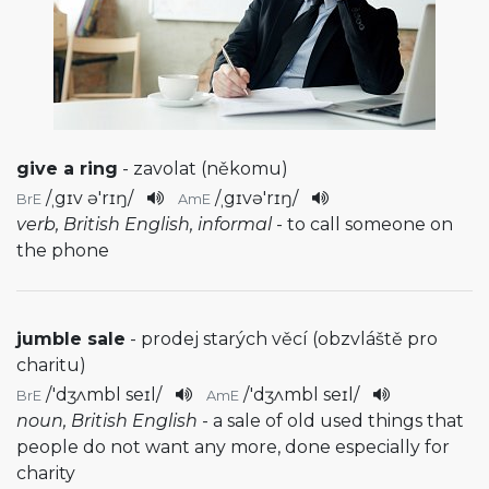
give a ring
- zavolat (někomu)
/
ˌgɪv ə'rɪŋ
/
/
ˌgɪvə'rɪŋ
/
BrE
AmE
verb, British English, informal
- to call someone on
the phone
jumble sale
- prodej starých věcí (obzvláště pro
charitu)
/
'dʒʌmbl seɪl
/
/
'dʒʌmbl seɪl
/
BrE
AmE
noun, British English
- a sale of old used things that
people do not want any more, done especially for
charity