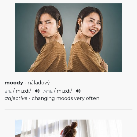
moody
- náladový
/
'mu:di
/
/
'mu:di
/
BrE
AmE
adjective
- changing moods very often