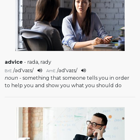
advice
- rada, rady
/
əd'vaɪs
/
/
əd'vaɪs
/
BrE
AmE
noun
- something that someone tells you in order
to help you and show you what you should do