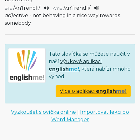
/
ʌn'frendli
/
/
ʌn'frendli
/
BrE
AmE
adjective
- not behaving in a nice way towards
somebody
Tato slovíčka se můžete naučit v
naší
výukové aplikaci
english
me!
, která nabízí mnoho
výhod.
Více o aplikaci
english
me!
Vyzkoušet slovíčka online
|
Importovat lekci do
Word Manager