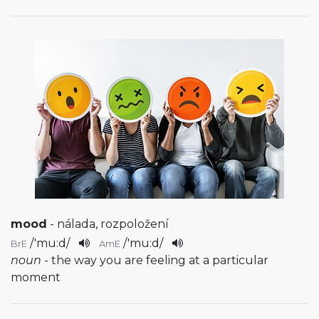
mood
- nálada, rozpoložení
/
'mu:d
/
/
'mu:d
/
BrE
AmE
noun
- the way you are feeling at a particular
moment