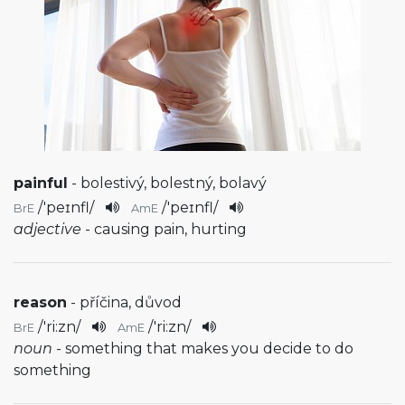
painful
- bolestivý, bolestný, bolavý
/
'peɪnfl
/
/
'peɪnfl
/
BrE
AmE
adjective
- causing pain, hurting
reason
- příčina, důvod
/
'ri:zn
/
/
'ri:zn
/
BrE
AmE
noun
- something that makes you decide to do
something