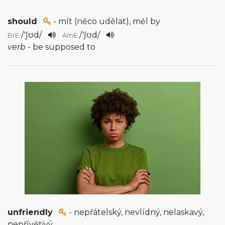
should
- mít (něco udělat), měl by
/
'ʃʊd
/
/
'ʃʊd
/
BrE
AmE
verb
- be supposed to
unfriendly
- nepřátelský, nevlídný, nelaskavý,
nepřívětivý