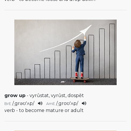
grow up
- vyrůstat, vyrůst, dospět
/
ˌgrəʊ'ʌp
/
/
ˌgroʊ'ʌp
/
BrE
AmE
verb
- to become mature or adult