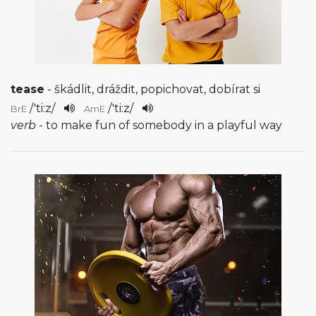
tease
- škádlit, dráždit, popichovat, dobírat si
/
'ti:z
/
/
'ti:z
/
BrE
AmE
verb
- to make fun of somebody in a playful way