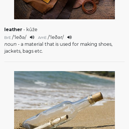
leather
- kůže
/
'leðə
/
/
'leðər
/
BrE
AmE
noun
- a material that is used for making shoes,
jackets, bags etc.