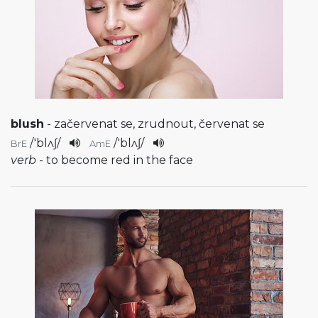
blush
- začervenat se, zrudnout, červenat se
/
'blʌʃ
/
/
'blʌʃ
/
BrE
AmE
verb
- to become red in the face