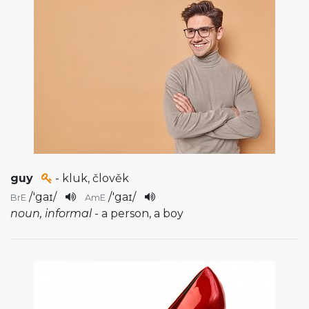
guy
- kluk, člověk
/
'gaɪ
/
/
'gaɪ
/
BrE
AmE
noun, informal
- a person, a boy