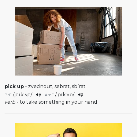
pick up
- zvednout, sebrat, sbírat
/
ˌpɪk'ʌp
/
/
ˌpɪk'ʌp
/
BrE
AmE
verb
- to take something in your hand