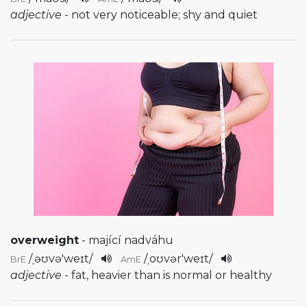
adjective
- not very noticeable; shy and quiet
overweight
- mající nadváhu
/
ˌəʊvə'weɪt
/
/
ˌoʊvər'weɪt
/
BrE
AmE
adjective
- fat, heavier than is normal or healthy