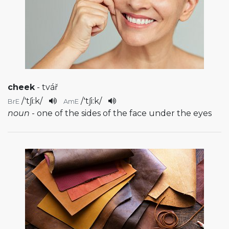
cheek
- tvář
/
'tʃi:k
/
/
'tʃi:k
/
BrE
AmE
noun
- one of the sides of the face under the eyes