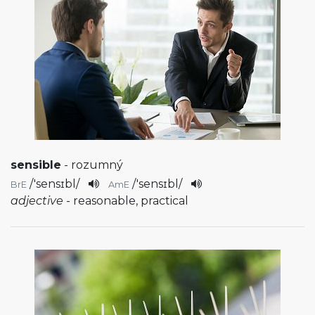
sensible
- rozumný
/
'sensɪbl
/
/
'sensɪbl
/
BrE
AmE
adjective
- reasonable, practical