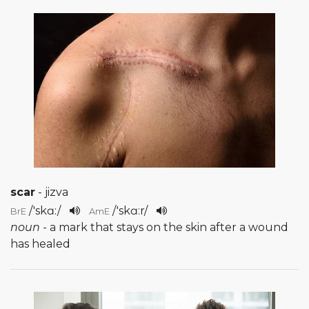
scar
- jizva
/
'skɑ:
/
/
'skɑ:r
/
BrE
AmE
noun
- a mark that stays on the skin after a wound
has healed