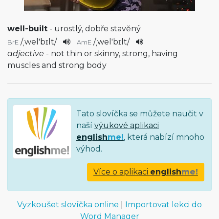
well-built
- urostlý, dobře stavěný
/
ˌwel'bɪlt
/
/
ˌwel'bɪlt
/
BrE
AmE
adjective
- not thin or skinny, strong, having
muscles and strong body
Tato slovíčka se můžete naučit v
naší
výukové aplikaci
english
me!
, která nabízí mnoho
výhod.
Více o aplikaci
english
me!
Vyzkoušet slovíčka online
|
Importovat lekci do
Word Manager