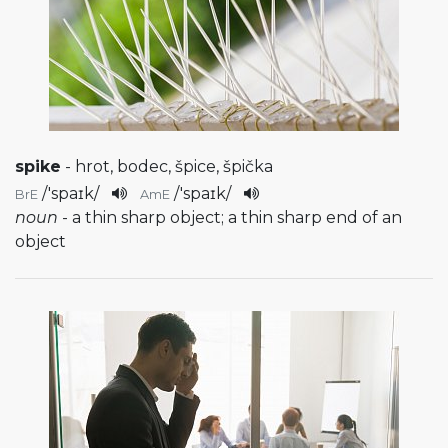
spike
- hrot, bodec, špice, špička
/
'spaɪk
/
/
'spaɪk
/
BrE
AmE
noun
- a thin sharp object; a thin sharp end of an
object