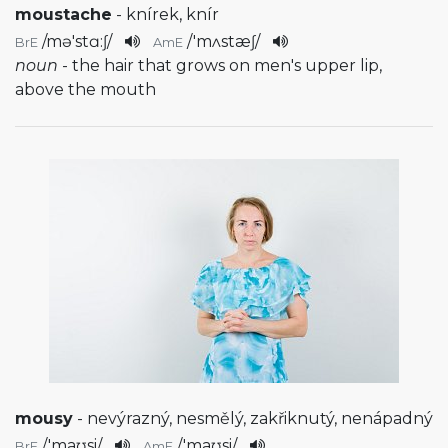
moustache
- knírek, knír
/
mə'stɑ:ʃ
/
/
'mʌstæʃ
/
BrE
AmE
noun
- the hair that grows on men's upper lip,
above the mouth
mousy
- nevýrazný, nesmělý, zakřiknutý, nenápadný
/
'maʊsi
/
/
'maʊsi
/
BrE
AmE