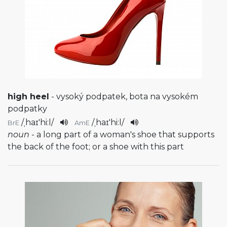
high heel
- vysoký podpatek, bota na vysokém
podpatky
/
ˌhaɪ'hi:l
/
/
ˌhaɪ'hi:l
/
BrE
AmE
noun
- a long part of a woman's shoe that supports
the back of the foot; or a shoe with this part