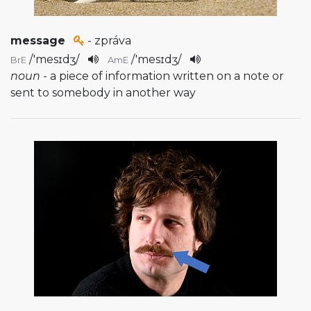
message
- zpráva
/
'mesɪdʒ
/
/
'mesɪdʒ
/
BrE
AmE
noun
- a piece of information written on a note or
sent to somebody in another way