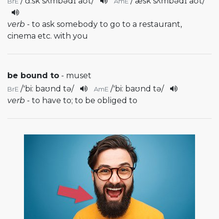
/
'ɑ:sk sʌmbədɪ aʊt
/
/
'æsk sʌmbədɪ aʊt
/
BrE
AmE
verb
- to ask somebody to go to a restaurant,
cinema etc. with you
be bound to
- muset
/
'bi: baʊnd tə
/
/
'bi: baʊnd tə
/
BrE
AmE
verb
- to have to; to be obliged to