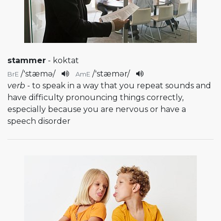
stammer
- koktat
/
'stæmə
/
/
'stæmər
/
BrE
AmE
verb
- to speak in a way that you repeat sounds and
have difficulty pronouncing things correctly,
especially because you are nervous or have a
speech disorder