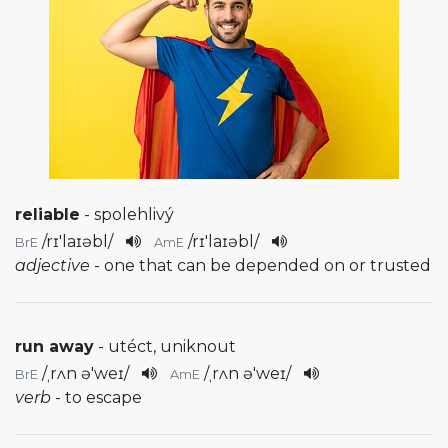
reliable
- spolehlivý
/
rɪ'laɪəbl
/
/
rɪ'laɪəbl
/
BrE
AmE
adjective
- one that can be depended on or trusted
run away
- utéct, uniknout
/
ˌrʌn ə'weɪ
/
/
ˌrʌn ə'weɪ
/
BrE
AmE
verb
- to escape