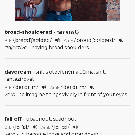
broad-shouldered
- ramenatý
/
ˌbrəʊd'ʃəʊldəd
/
/
ˌbroʊd'ʃoʊldərd
/
BrE
AmE
adjective
- having broad shoulders
daydream
- snít s otevřenýma očima, snít,
fantazírovat
/
'deɪˌdri:m
/
/
'deɪˌdri:m
/
BrE
AmE
verb
- to imagine things vividly in front of your eyes
fall off
- upadnout, spadnout
/
ˌfɔ:l'ɒf
/
/
ˌfɔ:l'ɑ:f
/
BrE
AmE
verb
- to become loose and drop down