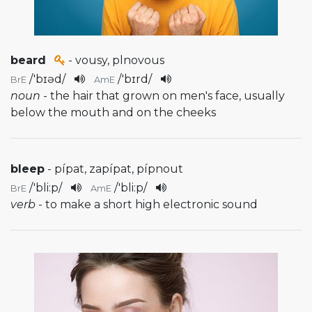
beard
- vousy, plnovous
/
'bɪəd
/
/
'bɪrd
/
BrE
AmE
noun
- the hair that grown on men's face, usually
below the mouth and on the cheeks
bleep
- pípat, zapípat, pípnout
/
'bli:p
/
/
'bli:p
/
BrE
AmE
verb
- to make a short high electronic sound