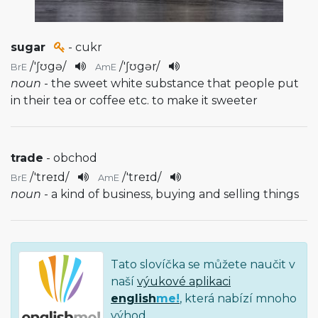
sugar
- cukr
/
'ʃʊgə
/
/
'ʃʊgər
/
BrE
AmE
noun
- the sweet white substance that people put
in their tea or coffee etc. to make it sweeter
trade
- obchod
/
'treɪd
/
/
'treɪd
/
BrE
AmE
noun
- a kind of business, buying and selling things
Tato slovíčka se můžete naučit v
naší
výukové aplikaci
english
me!
, která nabízí mnoho
výhod.