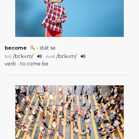
become
- stát se
/
bɪ'kʌm
/
/
bɪ'kʌm
/
BrE
AmE
verb
- to come be