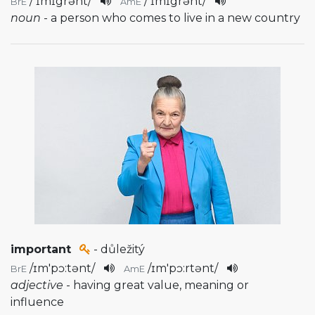
/
'ɪmɪgrənt
/
/
'ɪmɪgrənt
/
BrE
AmE
noun
- a person who comes to live in a new country
important
- důležitý
/
ɪm'pɔ:tənt
/
/
ɪm'pɔ:rtənt
/
BrE
AmE
adjective
- having great value, meaning or
influence