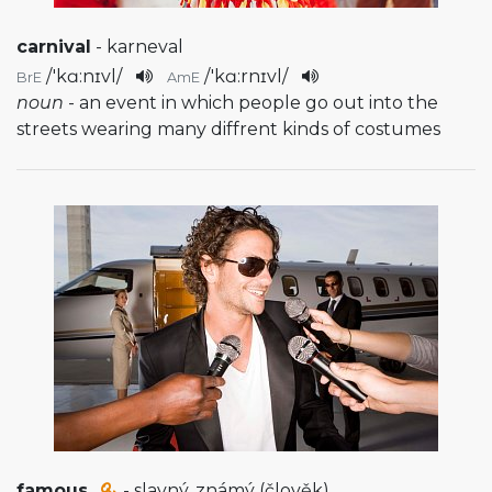
carnival
- karneval
/
'kɑ:nɪvl
/
/
'kɑ:rnɪvl
/
BrE
AmE
noun
- an event in which people go out into the
streets wearing many diffrent kinds of costumes
famous
- slavný, známý (člověk)