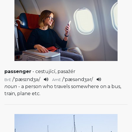
passenger
- cestující, pasažér
/
'pæsɪndʒə
/
/
'pæsəndʒər
/
BrE
AmE
noun
- a person who travels somewhere on a bus,
train, plane etc.