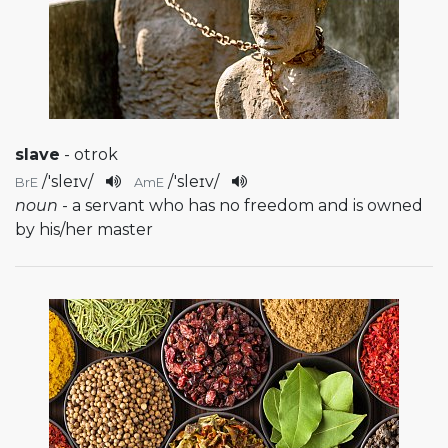
slave
- otrok
/
'sleɪv
/
/
'sleɪv
/
BrE
AmE
noun
- a servant who has no freedom and is owned
by his/her master