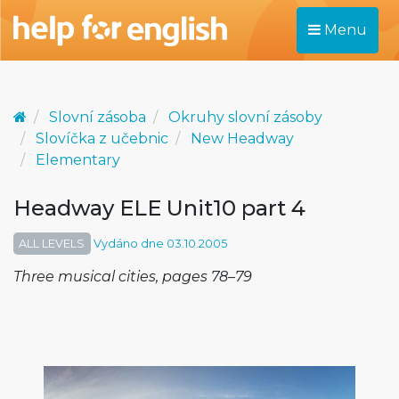
Menu
Slovní zásoba
Okruhy slovní zásoby
Slovíčka z učebnic
New Headway
Elementary
Headway ELE Unit10 part 4
ALL LEVELS
Vydáno dne 03.10.2005
Three musical cities, pages 78–79