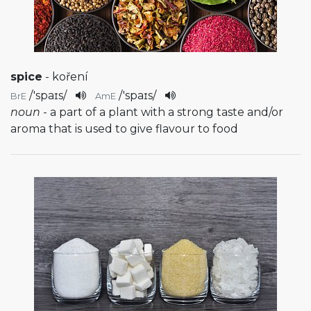
spice
- koření
/
'spaɪs
/
/
'spaɪs
/
BrE
AmE
noun
- a part of a plant with a strong taste and/or
aroma that is used to give flavour to food