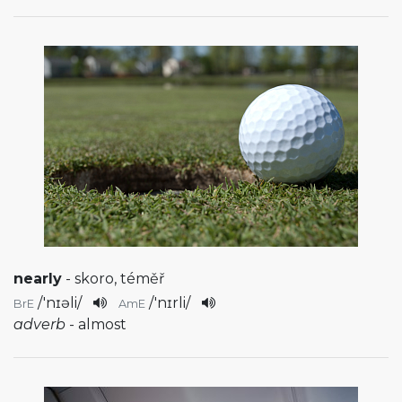
nearly
- skoro, téměř
/
'nɪəli
/
/
'nɪrli
/
BrE
AmE
adverb
- almost