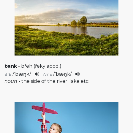
bank
- břeh (řeky apod.)
/
'bæŋk
/
/
'bæŋk
/
BrE
AmE
noun
- the side of the river, lake etc.