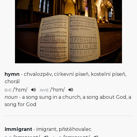
hymn
- chvalozpěv, církevní píseň, kostelní píseň,
chorál
/
'hɪm
/
/
'hɪm
/
BrE
AmE
noun
- a song sung in a church, a song about God, a
song for God
immigrant
- imigrant, přistěhovalec