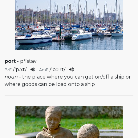
port
- přístav
/
'pɔ:t
/
/
'pɔ:rt
/
BrE
AmE
noun
- the place where you can get on/off a ship or
where goods can be load onto a ship