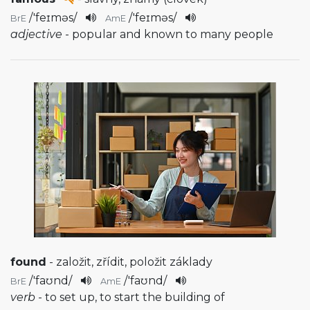
/
'feɪməs
/
/
'feɪməs
/
BrE
AmE
adjective
- popular and known to many people
found
- založit, zřídit, položit základy
/
'faʊnd
/
/
'faʊnd
/
BrE
AmE
verb
- to set up, to start the building of