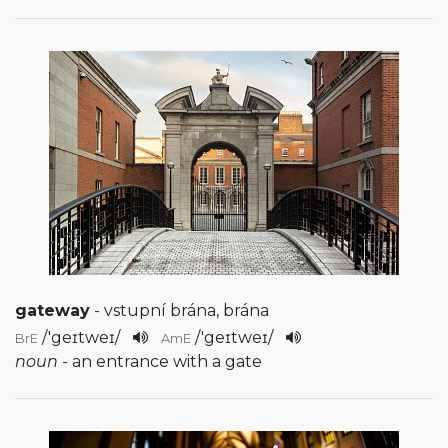
gateway
- vstupní brána, brána
/
'geɪtweɪ
/
/
'geɪtweɪ
/
BrE
AmE
noun
- an entrance with a gate