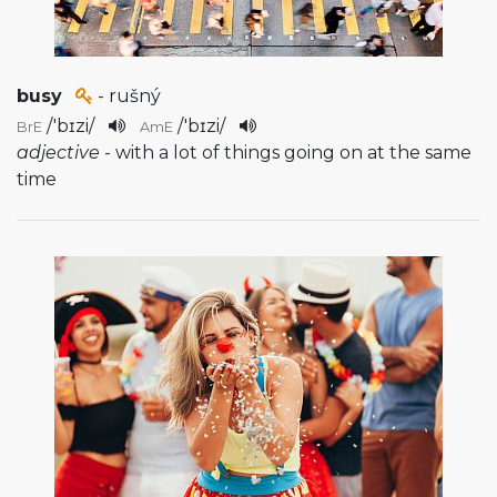
busy
- rušný
/
'bɪzi
/
/
'bɪzi
/
BrE
AmE
adjective
- with a lot of things going on at the same
time