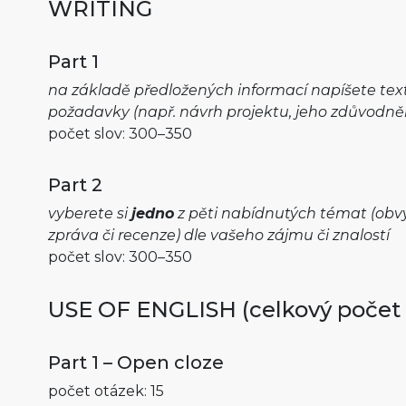
WRITING
Part 1
na základě předložených informací napíšete text
požadavky (např. návrh projektu, jeho zdůvodně
počet slov: 300–350
Part 2
vyberete si
jedno
z pěti nabídnutých témat (obvyk
zpráva či recenze) dle vašeho zájmu či znalostí
počet slov: 300–350
USE OF ENGLISH (celkový počet 
Part 1 – Open cloze
počet otázek: 15