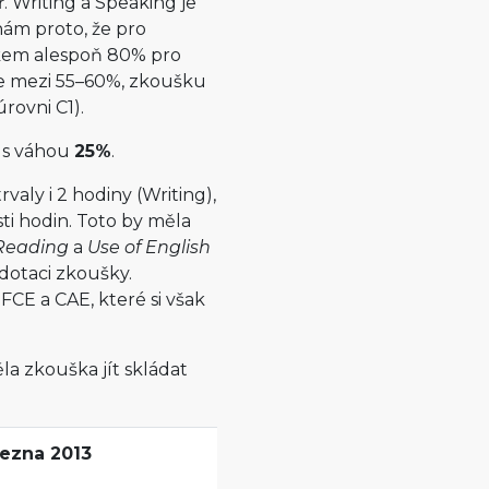
ř. Writing a Speaking je
nám proto, že pro
lkem alespoň 80% pro
e mezi 55–60%, zkoušku
úrovni C1).
á s váhou
25%
.
aly i 2 hodiny (Writing),
i hodin. Toto by měla
Reading
a
Use of English
dotaci zkoušky.
CE a CAE, které si však
la zkouška jít skládat
ezna 2013