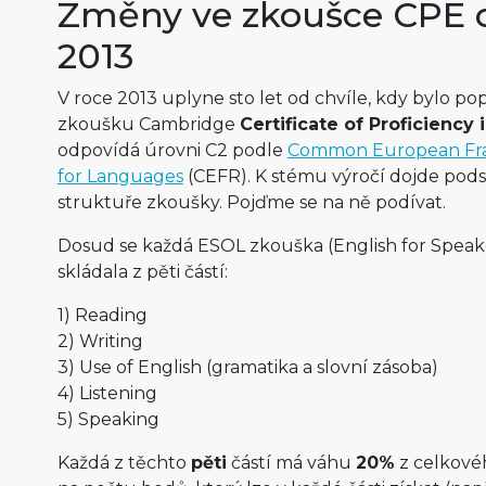
Změny ve zkoušce CPE 
2013
V roce 2013 uplyne sto let od chvíle, kdy bylo p
zkoušku Cambridge
Certificate of Proficiency 
odpovídá úrovni C2 podle
Common European Fra
for Languages
(CEFR). K stému výročí dojde po
struktuře zkoušky. Pojďme se na ně podívat.
Dosud se každá ESOL zkouška (English for Speak
skládala z pěti částí:
1) Reading
2) Writing
3) Use of English (gramatika a slovní zásoba)
4) Listening
5) Speaking
Každá z těchto
pěti
částí má váhu
20%
z celkové