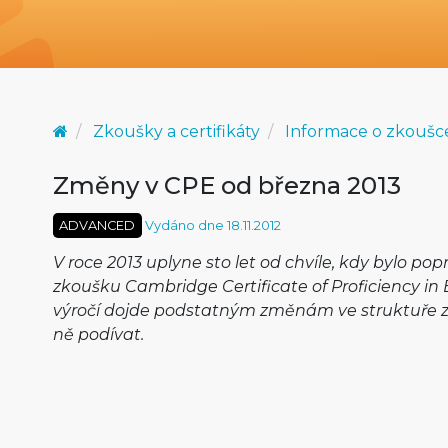
Zkoušky a certifikáty
Informace o zkoušc
Změny v CPE od března 2013
ADVANCED
Vydáno dne 18.11.2012
V roce 2013 uplyne sto let od chvíle, kdy bylo p
zkoušku Cambridge Certificate of Proficiency in 
výročí dojde podstatným změnám ve struktuře 
ně podívat.