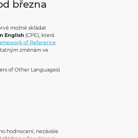
od března
oprvé možné skládat
in English
(CPE), která
mework of Reference
dstatným změnám ve
ers of Other Languages)
ho hodnocení, nezávisle