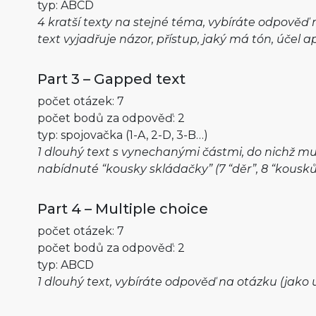
typ: ABCD
4 kratší texty na stejné téma, vybíráte odpověď n
text vyjadřuje názor, přístup, jaký má tón, účel a
Part 3 – Gapped text
počet otázek: 7
počet bodů za odpověď: 2
typ: spojovačka (1-A, 2-D, 3-B…)
1 dlouhý text s vynechanými částmi, do nichž mu
nabídnuté “kousky skládačky” (7 “děr”, 8 “kousků
Part 4 – Multiple choice
počet otázek: 7
počet bodů za odpověď: 2
typ: ABCD
1 dlouhý text, vybíráte odpověď na otázku (jako u