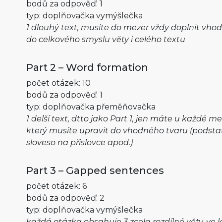
bodů za odpověď: 1
typ: doplňovačka vymýšlečka
1 dlouhý text, musíte do mezer vždy doplnit vho
do celkového smyslu věty i celého textu
Part 2 – Word formation
počet otázek: 10
bodů za odpověď: 1
typ: doplňovačka přeměňovačka
1 delší text, dtto jako Part 1, jen máte u každé m
který musíte upravit do vhodného tvaru (podsta
sloveso na příslovce apod.)
Part 3 – Gapped sentences
počet otázek: 6
bodů za odpověď: 2
typ: doplňovačka vymýšlečka
každá otázka obsahuje 3 zcela rozdílné věty, ve