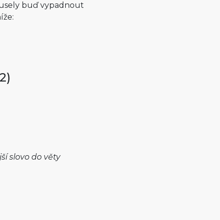
musely buď vypadnout
íže:
2)
ší slovo do věty