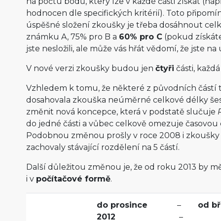
na počtu bodů, který lze v každé části získat (nap
hodnocen dle specifických kritérií). Toto připomí
úspěšné složení zkoušky je třeba dosáhnout ce
známku A, 75% pro B a
60% pro C
(pokud získát
jste nesložili, ale může vás hřát vědomí, že jste na 
V nové verzi zkoušky budou jen
čtyři
části, každ
Vzhledem k tomu, že některé z původních částí trv
dosahovala zkouška neúměrné celkové délky šest
změnit nová koncepce, která v podstatě slučuje
do jedné části a vůbec celkově omezuje časovou 
Podobnou změnou prošly v roce 2008 i zkoušky F
zachovaly stávající rozdělení na 5 částí.
Další důležitou změnou je, že od roku 2013 by mě
i v
počítačové formě
.
do prosince
–
od bř
2012
–