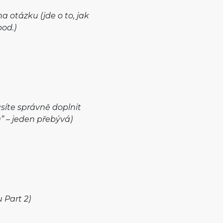
a otázku (jde o to, jak
pod.)
síte správně doplnit
” – jeden přebývá)
 Part 2)