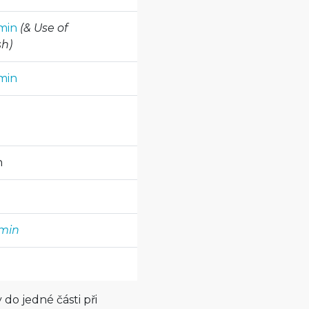
min
(& Use of
sh)
min
n
min
do jedné části při