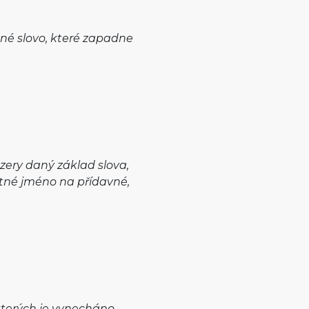
dné slovo, které zapadne
ezery daný základ slova,
tné jméno na přídavné,
 kterých je vynecháno