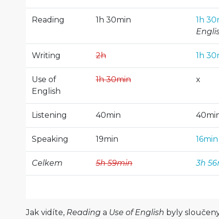
Reading
1h 30min
1h 30
Engli
Writing
2h
1h 30
Use of
1h 30min
x
English
Listening
40min
40mi
Speaking
19min
16min
Celkem
5h 59min
3h 56
Jak vidíte,
Reading
a
Use of English
byly sloučeny 