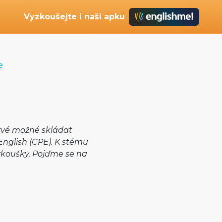
Vyzkoušejte i naši apku
e
oprvé možné skládat
English (CPE). K stému
zkoušky. Pojďme se na