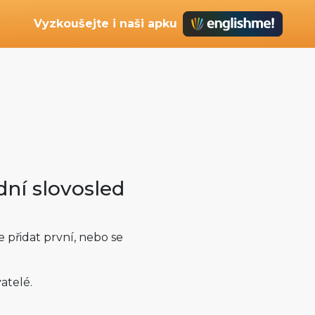
Vyzkoušejte i naši apku
ní slovosled
přidat první, nebo se
atelé.